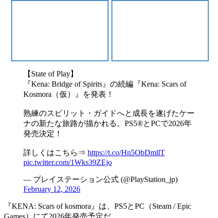
【State of Play】
『Kena: Bridge of Spirits』の続編『Kena: Scars of
Kosmora（仮）』を発表！
熟練のスピリット・ガイドへと成長を遂げたケー
ナの新たな旅路が描かれる。PS5®とPCで2026年
発売決定！
詳しくはこちら⇒
https://t.co/Hn5ObDmllT
pic.twitter.com/1Wks39ZEjo
— プレイステーション公式 (@PlayStation_jp)
February 12, 2026
『KENA: Scars of kosmora』は、
PS5とPC（Steam / Epic
Games）
にて
2026年発売予定
だ。