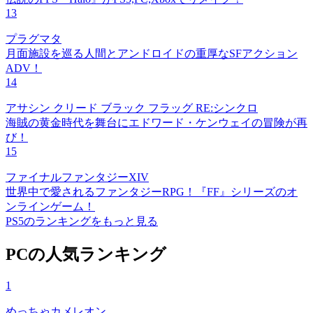
13
プラグマタ
月面施設を巡る人間とアンドロイドの重厚なSFアクション
ADV！
14
アサシン クリード ブラック フラッグ RE:シンクロ
海賊の黄金時代を舞台にエドワード・ケンウェイの冒険が再
び！
15
ファイナルファンタジーXIV
世界中で愛されるファンタジーRPG！『FF』シリーズのオ
ンラインゲーム！
PS5のランキングをもっと見る
PCの人気ランキング
1
めっちゃカメレオン