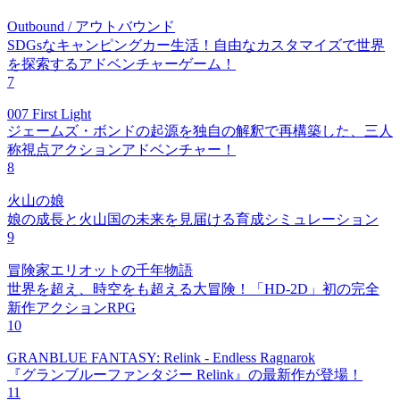
Outbound / アウトバウンド
SDGsなキャンピングカー生活！自由なカスタマイズで世界
を探索するアドベンチャーゲーム！
7
007 First Light
ジェームズ・ボンドの起源を独自の解釈で再構築した、三人
称視点アクションアドベンチャー！
8
火山の娘
娘の成長と火山国の未来を見届ける育成シミュレーション
9
冒険家エリオットの千年物語
世界を超え、時空をも超える大冒険！「HD-2D」初の完全
新作アクションRPG
10
GRANBLUE FANTASY: Relink - Endless Ragnarok
『グランブルーファンタジー Relink』の最新作が登場！
11