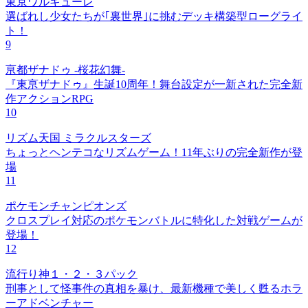
東京ワルキューレ
選ばれし少女たちが｢裏世界｣に挑むデッキ構築型ローグライ
ト！
9
亰都ザナドゥ -桜花幻舞-
『東亰ザナドゥ』生誕10周年！舞台設定が一新された完全新
作アクションRPG
10
リズム天国 ミラクルスターズ
ちょっとヘンテコなリズムゲーム！11年ぶりの完全新作が登
場
11
ポケモンチャンピオンズ
クロスプレイ対応のポケモンバトルに特化した対戦ゲームが
登場！
12
流行り神１・２・３パック
刑事として怪事件の真相を暴け、最新機種で美しく甦るホラ
ーアドベンチャー