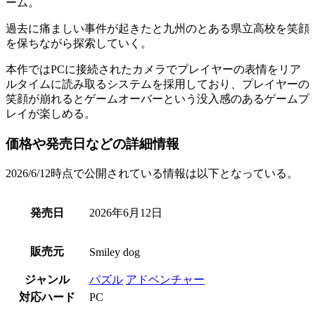
ーム
。
過去に痛ましい事件が起きたと九州のとある
県立高校
を笑顔
を保ちながら探索していく。
本作ではPCに接続されたカメラで
プレイヤーの表情をリア
ルタイムに読み取るシステム
を採用しており、プレイヤーの
笑顔が崩れるとゲームオーバーという
没入感のあるゲームプ
レイ
が楽しめる。
価格や発売日などの詳細情報
2026/6/12時点で公開されている情報は以下となっている。
発売日
2026年6月12日
販売元
Smiley dog
ジャンル
パズル
アドベンチャー
対応ハード
PC