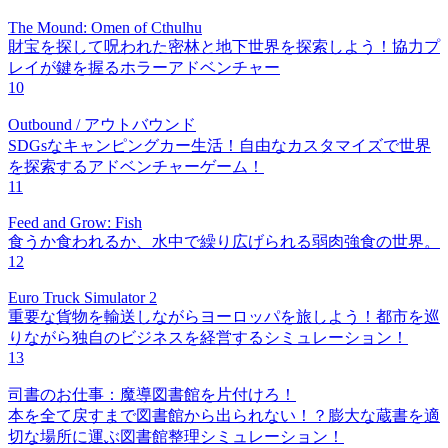
The Mound: Omen of Cthulhu
財宝を探して呪われた密林と地下世界を探索しよう！協力プ
レイが鍵を握るホラーアドベンチャー
10
Outbound / アウトバウンド
SDGsなキャンピングカー生活！自由なカスタマイズで世界
を探索するアドベンチャーゲーム！
11
Feed and Grow: Fish
食うか食われるか、水中で繰り広げられる弱肉強食の世界。
12
Euro Truck Simulator 2
重要な貨物を輸送しながらヨーロッパを旅しよう！都市を巡
りながら独自のビジネスを経営するシミュレーション！
13
司書のお仕事：魔導図書館を片付けろ！
本を全て戻すまで図書館から出られない！？膨大な蔵書を適
切な場所に運ぶ図書館整理シミュレーション！