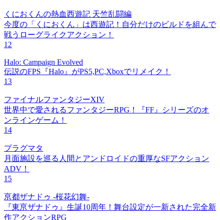
くにおくんの熱血西遊記 天竺乱闘編
今度の「くにおくん」は西遊記！自分だけのビルドを組んで
戦うローグライクアクション！
12
Halo: Campaign Evolved
伝説のFPS『Halo』がPS5,PC,Xboxでリメイク！
13
ファイナルファンタジーXIV
世界中で愛されるファンタジーRPG！『FF』シリーズのオ
ンラインゲーム！
14
プラグマタ
月面施設を巡る人間とアンドロイドの重厚なSFアクション
ADV！
15
亰都ザナドゥ -桜花幻舞-
『東亰ザナドゥ』生誕10周年！舞台設定が一新された完全新
作アクションRPG