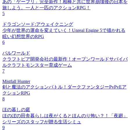
あの「ゲーフリ」完全新作！相棒と共に世界崩壊後の日本を
旅しよう。一人と一匹のアクションRPG！
5
ドラゴンソード:アウェイクニング
少年が世界の運命を変えていく！Unreal Engine 5で描かれる
眩い幻想世界のRPG
6
パルワールド
クラフトピア開発会社の最新作！オープンワールドサバイバ
ルクラフトモンスター育成ゲーム
7
Mistfall Hunter
剣と魔法のアクションバトル！ダークファンタジーPvPvEア
クションRPG
8
ほの暮しの庭
ほのぼの田舎暮らしは夜がくるとほんのり怖い？！「夜廻」
シリーズのスタッフが贈る生活シミュ
9