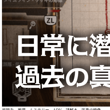
超能力、推理、ミステリー、ADV、謎解き、圧巻の映像、