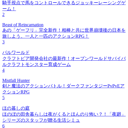
騎手視点で馬をコントロールできるジョッキーレーシングゲ
ーム！
2
Beast of Reincarnation
あの「ゲーフリ」完全新作！相棒と共に世界崩壊後の日本を
旅しよう。一人と一匹のアクションRPG！
3
パルワールド
クラフトピア開発会社の最新作！オープンワールドサバイバ
ルクラフトモンスター育成ゲーム
4
Mistfall Hunter
剣と魔法のアクションバトル！ダークファンタジーPvPvEア
クションRPG
5
ほの暮しの庭
ほのぼの田舎暮らしは夜がくるとほんのり怖い？！「夜廻」
シリーズのスタッフが贈る生活シミュ
6