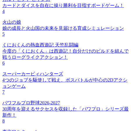
カードとダイスを自在に操り勝利を目指すボードゲーム！
4
火山の娘
娘の成長と火山国の未来を見届ける育成シミュレーション
5
くにおくんの熱血西遊記 天竺乱闘編
今度の「くにおくん」は西遊記！自分だけのビルドを組んで
戦うローグライクアクション！
6
スーパーカービィハンターズ
4つのジョブを駆使して戦え、ボスバトルが中心の2Dアクシ
ョンゲーム
7
パワフルプロ野球2026-2027
30周年を迎えるサクセスを収録した「パワプロ」シリーズ最
新作！
8