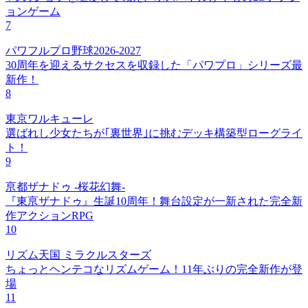
ョンゲーム
7
パワフルプロ野球2026-2027
30周年を迎えるサクセスを収録した「パワプロ」シリーズ最
新作！
8
東京ワルキューレ
選ばれし少女たちが｢裏世界｣に挑むデッキ構築型ローグライ
ト！
9
亰都ザナドゥ -桜花幻舞-
『東亰ザナドゥ』生誕10周年！舞台設定が一新された完全新
作アクションRPG
10
リズム天国 ミラクルスターズ
ちょっとヘンテコなリズムゲーム！11年ぶりの完全新作が登
場
11