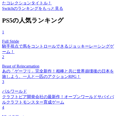
たコレクションタイトル！
Switchのランキングをもっと見る
PS5の人気ランキング
1
Full Stride
騎手視点で馬をコントロールできるジョッキーレーシングゲ
ーム！
2
Beast of Reincarnation
あの「ゲーフリ」完全新作！相棒と共に世界崩壊後の日本を
旅しよう。一人と一匹のアクションRPG！
3
パルワールド
クラフトピア開発会社の最新作！オープンワールドサバイバ
ルクラフトモンスター育成ゲーム
4