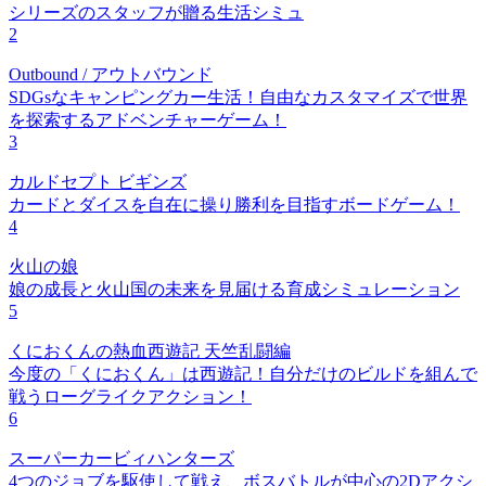
シリーズのスタッフが贈る生活シミュ
2
Outbound / アウトバウンド
SDGsなキャンピングカー生活！自由なカスタマイズで世界
を探索するアドベンチャーゲーム！
3
カルドセプト ビギンズ
カードとダイスを自在に操り勝利を目指すボードゲーム！
4
火山の娘
娘の成長と火山国の未来を見届ける育成シミュレーション
5
くにおくんの熱血西遊記 天竺乱闘編
今度の「くにおくん」は西遊記！自分だけのビルドを組んで
戦うローグライクアクション！
6
スーパーカービィハンターズ
4つのジョブを駆使して戦え、ボスバトルが中心の2Dアクシ