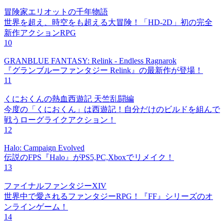
冒険家エリオットの千年物語
世界を超え、時空をも超える大冒険！「HD-2D」初の完全
新作アクションRPG
10
GRANBLUE FANTASY: Relink - Endless Ragnarok
『グランブルーファンタジー Relink』の最新作が登場！
11
くにおくんの熱血西遊記 天竺乱闘編
今度の「くにおくん」は西遊記！自分だけのビルドを組んで
戦うローグライクアクション！
12
Halo: Campaign Evolved
伝説のFPS『Halo』がPS5,PC,Xboxでリメイク！
13
ファイナルファンタジーXIV
世界中で愛されるファンタジーRPG！『FF』シリーズのオ
ンラインゲーム！
14