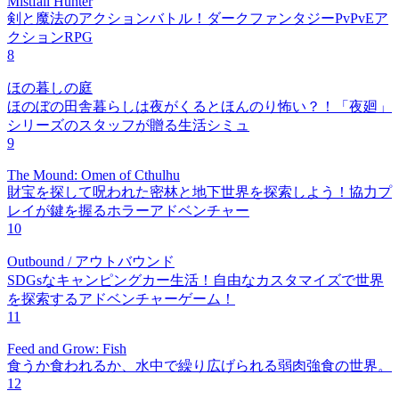
Mistfall Hunter
剣と魔法のアクションバトル！ダークファンタジーPvPvEア
クションRPG
8
ほの暮しの庭
ほのぼの田舎暮らしは夜がくるとほんのり怖い？！「夜廻」
シリーズのスタッフが贈る生活シミュ
9
The Mound: Omen of Cthulhu
財宝を探して呪われた密林と地下世界を探索しよう！協力プ
レイが鍵を握るホラーアドベンチャー
10
Outbound / アウトバウンド
SDGsなキャンピングカー生活！自由なカスタマイズで世界
を探索するアドベンチャーゲーム！
11
Feed and Grow: Fish
食うか食われるか、水中で繰り広げられる弱肉強食の世界。
12