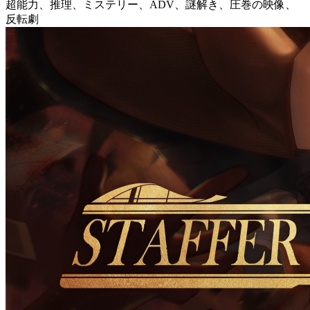
超能力、推理、ミステリー、ADV、謎解き、圧巻の映像、
反転劇