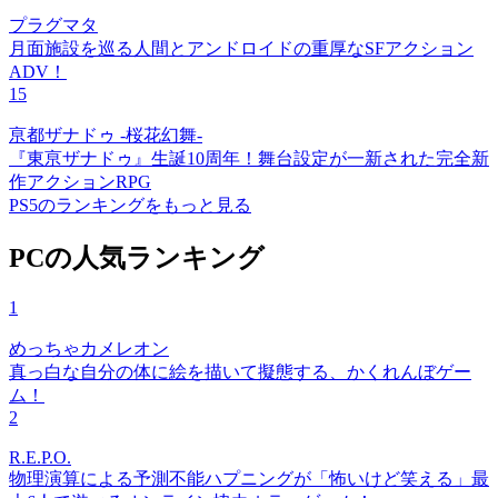
プラグマタ
月面施設を巡る人間とアンドロイドの重厚なSFアクション
ADV！
15
亰都ザナドゥ -桜花幻舞-
『東亰ザナドゥ』生誕10周年！舞台設定が一新された完全新
作アクションRPG
PS5のランキングをもっと見る
PCの人気ランキング
1
めっちゃカメレオン
真っ白な自分の体に絵を描いて擬態する、かくれんぼゲー
ム！
2
R.E.P.O.
物理演算による予測不能ハプニングが「怖いけど笑える」最