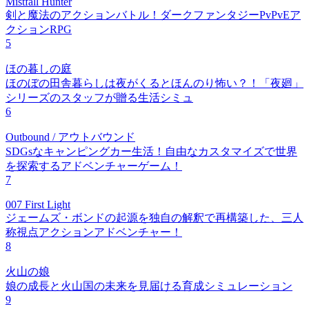
Mistfall Hunter
剣と魔法のアクションバトル！ダークファンタジーPvPvEア
クションRPG
5
ほの暮しの庭
ほのぼの田舎暮らしは夜がくるとほんのり怖い？！「夜廻」
シリーズのスタッフが贈る生活シミュ
6
Outbound / アウトバウンド
SDGsなキャンピングカー生活！自由なカスタマイズで世界
を探索するアドベンチャーゲーム！
7
007 First Light
ジェームズ・ボンドの起源を独自の解釈で再構築した、三人
称視点アクションアドベンチャー！
8
火山の娘
娘の成長と火山国の未来を見届ける育成シミュレーション
9