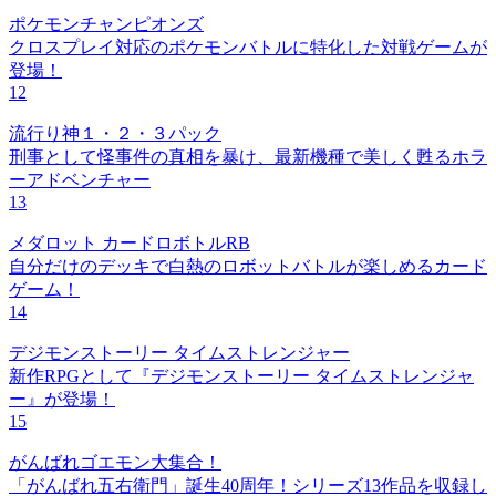
ポケモンチャンピオンズ
クロスプレイ対応のポケモンバトルに特化した対戦ゲームが
登場！
12
流行り神１・２・３パック
刑事として怪事件の真相を暴け、最新機種で美しく甦るホラ
ーアドベンチャー
13
メダロット カードロボトルRB
自分だけのデッキで白熱のロボットバトルが楽しめるカード
ゲーム！
14
デジモンストーリー タイムストレンジャー
新作RPGとして『デジモンストーリー タイムストレンジャ
ー』が登場！
15
がんばれゴエモン大集合！
「がんばれ五右衛門」誕生40周年！シリーズ13作品を収録し