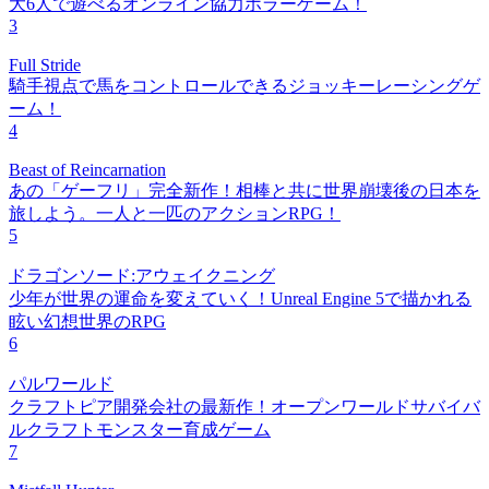
大6人で遊べるオンライン協力ホラーゲーム！
3
Full Stride
騎手視点で馬をコントロールできるジョッキーレーシングゲ
ーム！
4
Beast of Reincarnation
あの「ゲーフリ」完全新作！相棒と共に世界崩壊後の日本を
旅しよう。一人と一匹のアクションRPG！
5
ドラゴンソード:アウェイクニング
少年が世界の運命を変えていく！Unreal Engine 5で描かれる
眩い幻想世界のRPG
6
パルワールド
クラフトピア開発会社の最新作！オープンワールドサバイバ
ルクラフトモンスター育成ゲーム
7