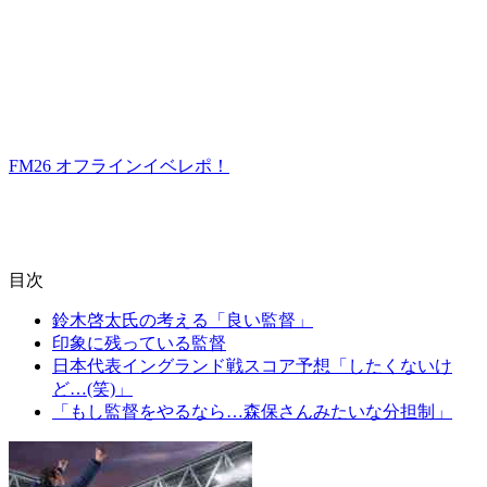
FM26 オフラインイベレポ！
目次
鈴木啓太氏の考える「良い監督」
印象に残っている監督
日本代表イングランド戦スコア予想「したくないけ
ど…(笑)」
「もし監督をやるなら…森保さんみたいな分担制」