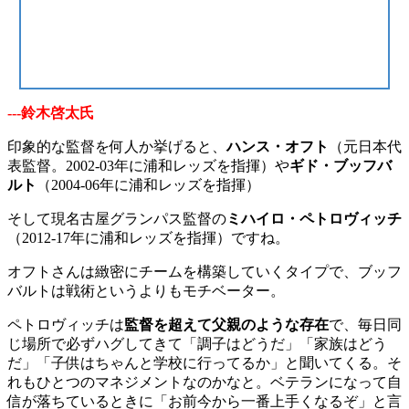
---鈴木啓太氏
印象的な監督を何人か挙げると、
ハンス・オフト
（元日本代
表監督。2002-03年に浦和レッズを指揮）や
ギド・ブッフバ
ルト
（2004-06年に浦和レッズを指揮）
そして現名古屋グランパス監督の
ミハイロ・ペトロヴィッチ
（2012-17年に浦和レッズを指揮）ですね。
オフトさんは緻密にチームを構築していくタイプで、ブッフ
バルトは戦術というよりもモチベーター。
ペトロヴィッチは
監督を超えて父親のような存在
で、毎日同
じ場所で必ずハグしてきて「調子はどうだ」「家族はどう
だ」「子供はちゃんと学校に行ってるか」と聞いてくる。そ
れもひとつのマネジメントなのかなと。ベテランになって自
信が落ちているときに「お前今から一番上手くなるぞ」と言