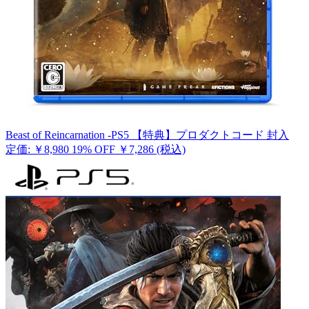
Beast of Reincarnation -PS5 【特典】プロダクトコード 封入
定価: ￥8,980
19% OFF
￥7,286
(税込)