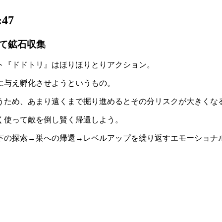
47
て鉱石収集
ームソフト『ドドトリ』は
ほりほりとりアクション
。
に与え孵化
させようというもの。
うため、あまり遠くまで掘り進めるとその分
リスクが大きくな
く使って敵を倒し賢く帰還しよう。
下の探索→巣への帰還→レベルアップ
を繰り返すエモーショナ