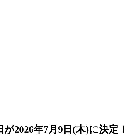
2026年7月9日(木)に決定！