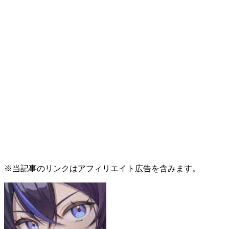
※当記事のリンクはアフィリエイト広告を含みます。