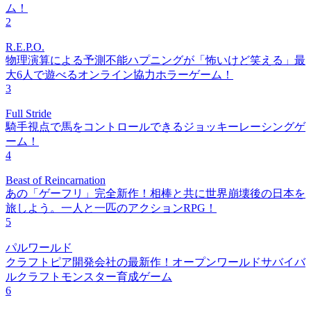
ム！
2
R.E.P.O.
物理演算による予測不能ハプニングが「怖いけど笑える」最
大6人で遊べるオンライン協力ホラーゲーム！
3
Full Stride
騎手視点で馬をコントロールできるジョッキーレーシングゲ
ーム！
4
Beast of Reincarnation
あの「ゲーフリ」完全新作！相棒と共に世界崩壊後の日本を
旅しよう。一人と一匹のアクションRPG！
5
パルワールド
クラフトピア開発会社の最新作！オープンワールドサバイバ
ルクラフトモンスター育成ゲーム
6