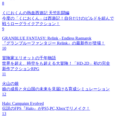
8
くにおくんの熱血西遊記 天竺乱闘編
今度の「くにおくん」は西遊記！自分だけのビルドを組んで
戦うローグライクアクション！
9
GRANBLUE FANTASY: Relink - Endless Ragnarok
『グランブルーファンタジー Relink』の最新作が登場！
10
冒険家エリオットの千年物語
世界を超え、時空をも超える大冒険！「HD-2D」初の完全
新作アクションRPG
11
火山の娘
娘の成長と火山国の未来を見届ける育成シミュレーション
12
Halo: Campaign Evolved
伝説のFPS『Halo』がPS5,PC,Xboxでリメイク！
13