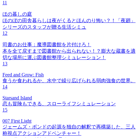
11
ほの暮しの庭
ほのぼの田舎暮らしは夜がくるとほんのり怖い？！「夜廻」
シリーズのスタッフが贈る生活シミュ
12
司書のお仕事：魔導図書館を片付けろ！
本を全て戻すまで図書館から出られない！？膨大な蔵書を適
切な場所に運ぶ図書館整理シミュレーション！
13
Feed and Grow: Fish
食うか食われるか、水中で繰り広げられる弱肉強食の世界。
14
Starsand Island
恋も冒険もできる、スローライフシミュレーション
15
007 First Light
ジェームズ・ボンドの起源を独自の解釈で再構築した、三人
称視点アクションアドベンチャー！