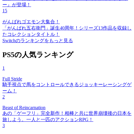
ー』が登場！
15
がんばれゴエモン大集合！
「がんばれ五右衛門」誕生40周年！シリーズ13作品を収録し
たコレクションタイトル！
Switchのランキングをもっと見る
PS5の人気ランキング
1
Full Stride
騎手視点で馬をコントロールできるジョッキーレーシングゲ
ーム！
2
Beast of Reincarnation
あの「ゲーフリ」完全新作！相棒と共に世界崩壊後の日本を
旅しよう。一人と一匹のアクションRPG！
3