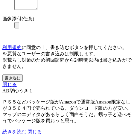
画像添付(任意)
利用規約
に同意の上、書き込むボタンを押してください。
※悪質なユーザーの書き込みは制限します。
※荒らし対策のため初回訪問から24時間以内は書き込みがで
きません。
書き込む
閉じる
AB型ゆうき
1
ＰＳ５などパッケージ版がAmazonで通常版Amazon限定なし
が３５６４円で売られている。ダウンロード版の方が安い。
マップのエディタがあるらしく面白そうだ。甥っ子と遊べそ
うでパッケージ版を買おうと思う。
続きを読む
閉じる