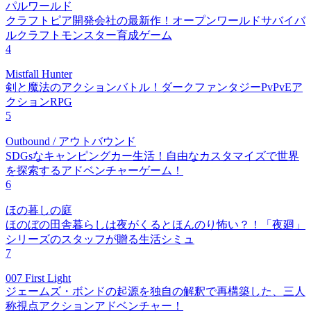
パルワールド
クラフトピア開発会社の最新作！オープンワールドサバイバ
ルクラフトモンスター育成ゲーム
4
Mistfall Hunter
剣と魔法のアクションバトル！ダークファンタジーPvPvEア
クションRPG
5
Outbound / アウトバウンド
SDGsなキャンピングカー生活！自由なカスタマイズで世界
を探索するアドベンチャーゲーム！
6
ほの暮しの庭
ほのぼの田舎暮らしは夜がくるとほんのり怖い？！「夜廻」
シリーズのスタッフが贈る生活シミュ
7
007 First Light
ジェームズ・ボンドの起源を独自の解釈で再構築した、三人
称視点アクションアドベンチャー！