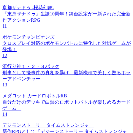
亰都ザナドゥ -桜花幻舞-
『東亰ザナドゥ』生誕10周年！舞台設定が一新された完全新
作アクションRPG
11
ポケモンチャンピオンズ
クロスプレイ対応のポケモンバトルに特化した対戦ゲームが
登場！
12
流行り神１・２・３パック
刑事として怪事件の真相を暴け、最新機種で美しく甦るホラ
ーアドベンチャー
13
メダロット カードロボトルRB
自分だけのデッキで白熱のロボットバトルが楽しめるカード
ゲーム！
14
デジモンストーリー タイムストレンジャー
新作RPGとして『デジモンストーリー タイムストレンジャ