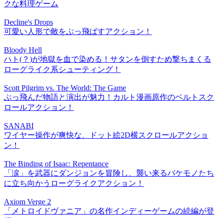
クな料理ゲーム
Decline's Drops
可愛い人形で敵をぶっ飛ばすアクション！
Bloody Hell
ハト(？)が地獄を血で染める！サタンを倒すため撃ちまくる
ローグライク系シューティング！
Scott Pilgrim vs. The World: The Game
ぶっ飛んだ物語と演出が魅力！カルト漫画原作のベルトスク
ロールアクション！
SANABI
ワイヤー操作が爽快な、ドット絵2D横スクロールアクショ
ン！
The Binding of Isaac: Repentance
「涙」を武器にダンジョンを冒険し、襲い来るバケモノたち
に立ち向かうローグライクアクション！
Axiom Verge 2
「メトロイドヴァニア」の名作インディーゲームの続編が登