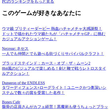
PCのランキングをもっと見る
このゲームが好きなあなたに
ウマ娘 プリティーダービー 熱血ハチャメチャ大感謝祭！
ドットで描かれたウマ娘たちが「ハチャメチャGP」に挑む
カジュアルアクションゲーム！
Necesse: ネセス
一人でも仲間とでも遊べる街づくりサバイバルクラフト！
ブラッドステインド：カース・オブ・ザ・ムーン2
8bit風のビジュアルで楽しめる！剣と鞭で戦うレトロスタイ
ルアクション！
Dungeon of the ENDLESS
タワーディフェンス×ローグライト！ユニークかつ奥深いシ
ステムで数々の賞を受賞した名作！
Bones Cafe
骸骨の店員さんがカフェ経営！黒魔術も使うちょっとブラッ