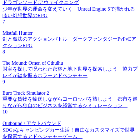
ドラゴンソード:アウェイクニング
少年が世界の運命を変えていく！Unreal Engine 5で描かれる
眩い幻想世界のRPG
7
Mistfall Hunter
剣と魔法のアクションバトル！ダークファンタジーPvPvEア
クションRPG
8
The Mound: Omen of Cthulhu
財宝を探して呪われた密林と地下世界を探索しよう！協力プ
レイが鍵を握るホラーアドベンチャー
9
Euro Truck Simulator 2
重要な貨物を輸送しながらヨーロッパを旅しよう！都市を巡
りながら独自のビジネスを経営するシミュレーション！
10
Outbound / アウトバウンド
SDGsなキャンピングカー生活！自由なカスタマイズで世界
を探索するアドベンチャーゲーム！