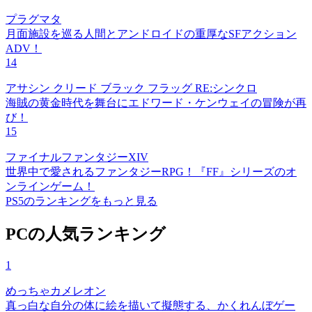
プラグマタ
月面施設を巡る人間とアンドロイドの重厚なSFアクション
ADV！
14
アサシン クリード ブラック フラッグ RE:シンクロ
海賊の黄金時代を舞台にエドワード・ケンウェイの冒険が再
び！
15
ファイナルファンタジーXIV
世界中で愛されるファンタジーRPG！『FF』シリーズのオ
ンラインゲーム！
PS5のランキングをもっと見る
PCの人気ランキング
1
めっちゃカメレオン
真っ白な自分の体に絵を描いて擬態する、かくれんぼゲー