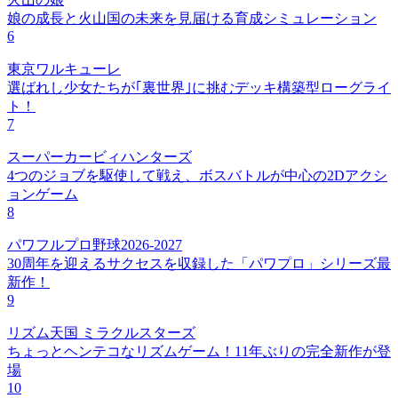
娘の成長と火山国の未来を見届ける育成シミュレーション
6
東京ワルキューレ
選ばれし少女たちが｢裏世界｣に挑むデッキ構築型ローグライ
ト！
7
スーパーカービィハンターズ
4つのジョブを駆使して戦え、ボスバトルが中心の2Dアクシ
ョンゲーム
8
パワフルプロ野球2026-2027
30周年を迎えるサクセスを収録した「パワプロ」シリーズ最
新作！
9
リズム天国 ミラクルスターズ
ちょっとヘンテコなリズムゲーム！11年ぶりの完全新作が登
場
10