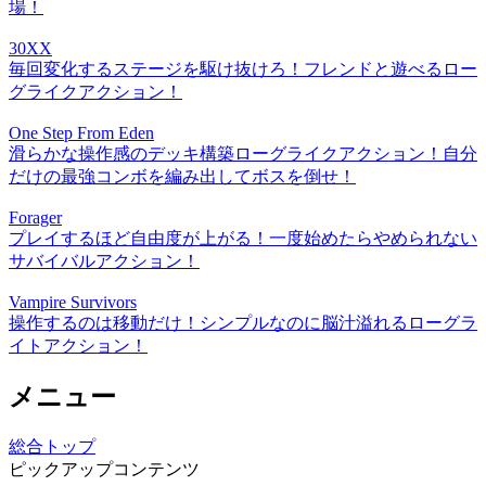
場！
30XX
毎回変化するステージを駆け抜けろ！フレンドと遊べるロー
グライクアクション！
One Step From Eden
滑らかな操作感のデッキ構築ローグライクアクション！自分
だけの最強コンボを編み出してボスを倒せ！
Forager
プレイするほど自由度が上がる！一度始めたらやめられない
サバイバルアクション！
Vampire Survivors
操作するのは移動だけ！シンプルなのに脳汁溢れるローグラ
イトアクション！
メニュー
総合トップ
ピックアップコンテンツ