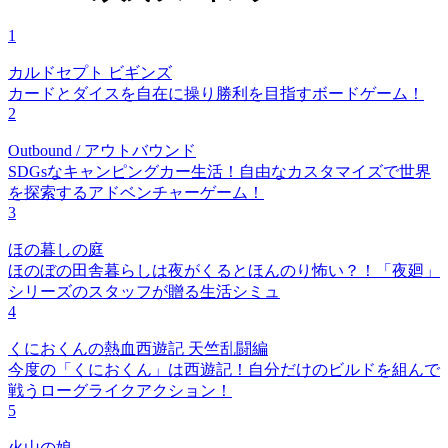
1
カルドセプト ビギンズ
カードとダイスを自在に操り勝利を目指すボードゲーム！
2
Outbound / アウトバウンド
SDGsなキャンピングカー生活！自由なカスタマイズで世界
を探索するアドベンチャーゲーム！
3
ほの暮しの庭
ほのぼの田舎暮らしは夜がくるとほんのり怖い？！「夜廻」
シリーズのスタッフが贈る生活シミュ
4
くにおくんの熱血西遊記 天竺乱闘編
今度の「くにおくん」は西遊記！自分だけのビルドを組んで
戦うローグライクアクション！
5
火山の娘