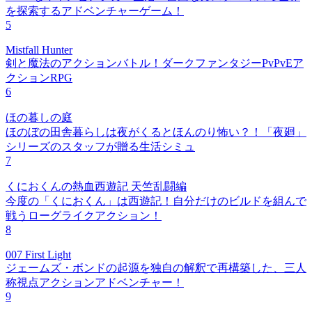
を探索するアドベンチャーゲーム！
5
Mistfall Hunter
剣と魔法のアクションバトル！ダークファンタジーPvPvEア
クションRPG
6
ほの暮しの庭
ほのぼの田舎暮らしは夜がくるとほんのり怖い？！「夜廻」
シリーズのスタッフが贈る生活シミュ
7
くにおくんの熱血西遊記 天竺乱闘編
今度の「くにおくん」は西遊記！自分だけのビルドを組んで
戦うローグライクアクション！
8
007 First Light
ジェームズ・ボンドの起源を独自の解釈で再構築した、三人
称視点アクションアドベンチャー！
9