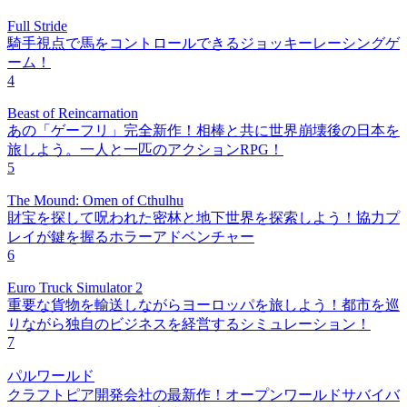
Full Stride
騎手視点で馬をコントロールできるジョッキーレーシングゲ
ーム！
4
Beast of Reincarnation
あの「ゲーフリ」完全新作！相棒と共に世界崩壊後の日本を
旅しよう。一人と一匹のアクションRPG！
5
The Mound: Omen of Cthulhu
財宝を探して呪われた密林と地下世界を探索しよう！協力プ
レイが鍵を握るホラーアドベンチャー
6
Euro Truck Simulator 2
重要な貨物を輸送しながらヨーロッパを旅しよう！都市を巡
りながら独自のビジネスを経営するシミュレーション！
7
パルワールド
クラフトピア開発会社の最新作！オープンワールドサバイバ