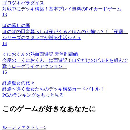
ゴロツキパラダイス
対戦中にデッキ構築！基本プレイ無料のPvPカードゲーム
13
ほの暮しの庭
ほのぼの田舎暮らしは夜がくるとほんのり怖い？！「夜廻」
シリーズのスタッフが贈る生活シミュ
14
くにおくんの熱血西遊記 天竺乱闘編
今度の「くにおくん」は西遊記！自分だけのビルドを組んで
戦うローグライクアクション！
15
終焉魔女の旅々
終焉へ導く魔女たちのデッキ構築カードバトル！
PCのランキングをもっと見る
このゲームが好きなあなたに
ルーンファクトリー5