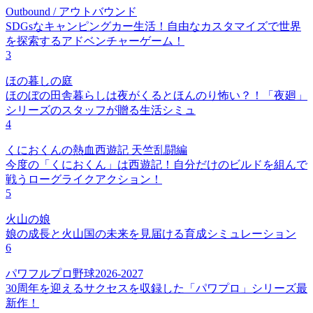
Outbound / アウトバウンド
SDGsなキャンピングカー生活！自由なカスタマイズで世界
を探索するアドベンチャーゲーム！
3
ほの暮しの庭
ほのぼの田舎暮らしは夜がくるとほんのり怖い？！「夜廻」
シリーズのスタッフが贈る生活シミュ
4
くにおくんの熱血西遊記 天竺乱闘編
今度の「くにおくん」は西遊記！自分だけのビルドを組んで
戦うローグライクアクション！
5
火山の娘
娘の成長と火山国の未来を見届ける育成シミュレーション
6
パワフルプロ野球2026-2027
30周年を迎えるサクセスを収録した「パワプロ」シリーズ最
新作！