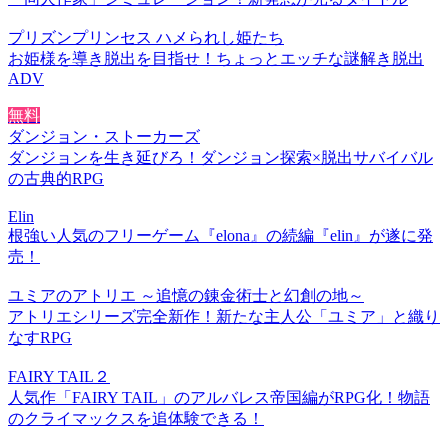
プリズンプリンセス ハメられし姫たち
お姫様を導き脱出を目指せ！ちょっとエッチな謎解き脱出
ADV
無料
ダンジョン・ストーカーズ
ダンジョンを生き延びろ！ダンジョン探索×脱出サバイバル
の古典的RPG
Elin
根強い人気のフリーゲーム『elona』の続編『elin』が遂に発
売！
ユミアのアトリエ ～追憶の錬金術士と幻創の地～
アトリエシリーズ完全新作！新たな主人公「ユミア」と織り
なすRPG
FAIRY TAIL２
人気作「FAIRY TAIL」のアルバレス帝国編がRPG化！物語
のクライマックスを追体験できる！