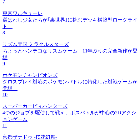
7
東京ワルキューレ
選ばれし少女たちが｢裏世界｣に挑むデッキ構築型ローグライ
ト！
8
リズム天国 ミラクルスターズ
ちょっとヘンテコなリズムゲーム！11年ぶりの完全新作が登
場
9
ポケモンチャンピオンズ
クロスプレイ対応のポケモンバトルに特化した対戦ゲームが
登場！
10
スーパーカービィハンターズ
4つのジョブを駆使して戦え、ボスバトルが中心の2Dアクシ
ョンゲーム
11
亰都ザナドゥ -桜花幻舞-