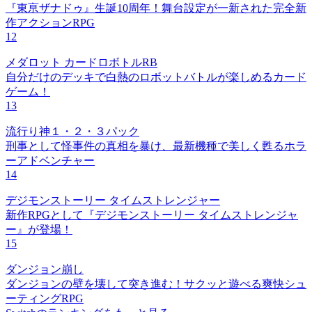
『東亰ザナドゥ』生誕10周年！舞台設定が一新された完全新
作アクションRPG
12
メダロット カードロボトルRB
自分だけのデッキで白熱のロボットバトルが楽しめるカード
ゲーム！
13
流行り神１・２・３パック
刑事として怪事件の真相を暴け、最新機種で美しく甦るホラ
ーアドベンチャー
14
デジモンストーリー タイムストレンジャー
新作RPGとして『デジモンストーリー タイムストレンジャ
ー』が登場！
15
ダンジョン崩し
ダンジョンの壁を壊して突き進む！サクッと遊べる爽快シュ
ーティングRPG