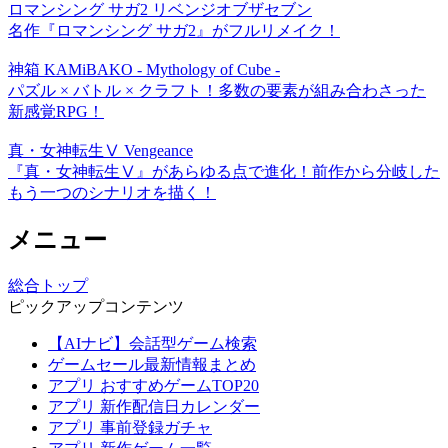
ロマンシング サガ2 リベンジオブザセブン
名作『ロマンシング サガ2』がフルリメイク！
神箱 KAMiBAKO - Mythology of Cube -
パズル × バトル × クラフト！多数の要素が組み合わさった
新感覚RPG！
真・女神転生Ⅴ Vengeance
『真・女神転生Ⅴ』があらゆる点で進化！前作から分岐した
もう一つのシナリオを描く！
メニュー
総合トップ
ピックアップコンテンツ
【AIナビ】会話型ゲーム検索
ゲームセール最新情報まとめ
アプリ おすすめゲームTOP20
アプリ 新作配信日カレンダー
アプリ 事前登録ガチャ