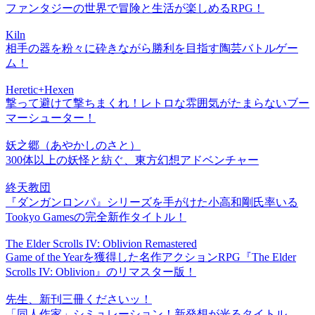
ファンタジーの世界で冒険と生活が楽しめるRPG！
Kiln
相手の器を粉々に砕きながら勝利を目指す陶芸バトルゲー
ム！
Heretic+Hexen
撃って避けて撃ちまくれ！レトロな雰囲気がたまらないブー
マーシューター！
妖之郷（あやかしのさと）
300体以上の妖怪と紡ぐ、東方幻想アドベンチャー
終天教団
『ダンガンロンパ』シリーズを手がけた小高和剛氏率いる
Tookyo Gamesの完全新作タイトル！
The Elder Scrolls IV: Oblivion Remastered
Game of the Yearを獲得した名作アクションRPG『The Elder
Scrolls IV: Oblivion』のリマスター版！
先生、新刊三冊くださいッ！
「同人作家」シミュレーション！新発想が光るタイトル