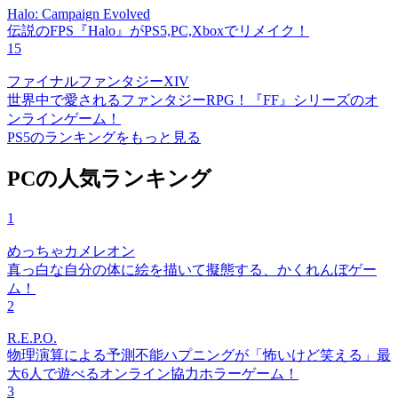
Halo: Campaign Evolved
伝説のFPS『Halo』がPS5,PC,Xboxでリメイク！
15
ファイナルファンタジーXIV
世界中で愛されるファンタジーRPG！『FF』シリーズのオ
ンラインゲーム！
PS5のランキングをもっと見る
PCの人気ランキング
1
めっちゃカメレオン
真っ白な自分の体に絵を描いて擬態する、かくれんぼゲー
ム！
2
R.E.P.O.
物理演算による予測不能ハプニングが「怖いけど笑える」最
大6人で遊べるオンライン協力ホラーゲーム！
3