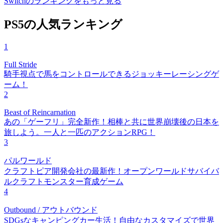
Switchのランキングをもっと見る
PS5の人気ランキング
1
Full Stride
騎手視点で馬をコントロールできるジョッキーレーシングゲ
ーム！
2
Beast of Reincarnation
あの「ゲーフリ」完全新作！相棒と共に世界崩壊後の日本を
旅しよう。一人と一匹のアクションRPG！
3
パルワールド
クラフトピア開発会社の最新作！オープンワールドサバイバ
ルクラフトモンスター育成ゲーム
4
Outbound / アウトバウンド
SDGsなキャンピングカー生活！自由なカスタマイズで世界