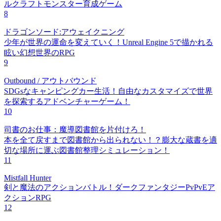
ルクラフトモンスター育成ゲーム
8
ドラゴンソード:アウェイクニング
少年が世界の運命を変えていく！Unreal Engine 5で描かれる
眩い幻想世界のRPG
9
Outbound / アウトバウンド
SDGsなキャンピングカー生活！自由なカスタマイズで世界
を探索するアドベンチャーゲーム！
10
司書のお仕事：魔導図書館を片付けろ！
本を全て戻すまで図書館から出られない！？膨大な蔵書を適
切な場所に運ぶ図書館整理シミュレーション！
11
Mistfall Hunter
剣と魔法のアクションバトル！ダークファンタジーPvPvEア
クションRPG
12