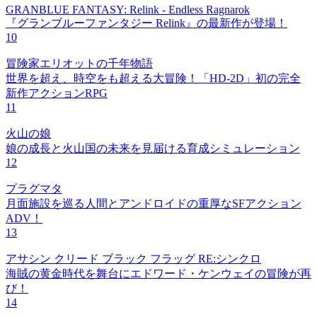
GRANBLUE FANTASY: Relink - Endless Ragnarok
『グランブルーファンタジー Relink』の最新作が登場！
10
冒険家エリオットの千年物語
世界を超え、時空をも超える大冒険！「HD-2D」初の完全
新作アクションRPG
11
火山の娘
娘の成長と火山国の未来を見届ける育成シミュレーション
12
プラグマタ
月面施設を巡る人間とアンドロイドの重厚なSFアクション
ADV！
13
アサシン クリード ブラック フラッグ RE:シンクロ
海賊の黄金時代を舞台にエドワード・ケンウェイの冒険が再
び！
14