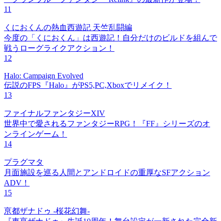
11
くにおくんの熱血西遊記 天竺乱闘編
今度の「くにおくん」は西遊記！自分だけのビルドを組んで
戦うローグライクアクション！
12
Halo: Campaign Evolved
伝説のFPS『Halo』がPS5,PC,Xboxでリメイク！
13
ファイナルファンタジーXIV
世界中で愛されるファンタジーRPG！『FF』シリーズのオ
ンラインゲーム！
14
プラグマタ
月面施設を巡る人間とアンドロイドの重厚なSFアクション
ADV！
15
亰都ザナドゥ -桜花幻舞-