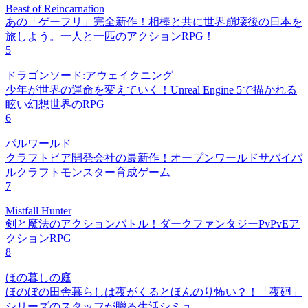
Beast of Reincarnation
あの「ゲーフリ」完全新作！相棒と共に世界崩壊後の日本を
旅しよう。一人と一匹のアクションRPG！
5
ドラゴンソード:アウェイクニング
少年が世界の運命を変えていく！Unreal Engine 5で描かれる
眩い幻想世界のRPG
6
パルワールド
クラフトピア開発会社の最新作！オープンワールドサバイバ
ルクラフトモンスター育成ゲーム
7
Mistfall Hunter
剣と魔法のアクションバトル！ダークファンタジーPvPvEア
クションRPG
8
ほの暮しの庭
ほのぼの田舎暮らしは夜がくるとほんのり怖い？！「夜廻」
シリーズのスタッフが贈る生活シミュ