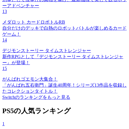
ーアドベンチャー
13
メダロット カードロボトルRB
自分だけのデッキで白熱のロボットバトルが楽しめるカード
ゲーム！
14
デジモンストーリー タイムストレンジャー
新作RPGとして『デジモンストーリー タイムストレンジャ
ー』が登場！
15
がんばれゴエモン大集合！
「がんばれ五右衛門」誕生40周年！シリーズ13作品を収録し
たコレクションタイトル！
Switchのランキングをもっと見る
PS5の人気ランキング
1