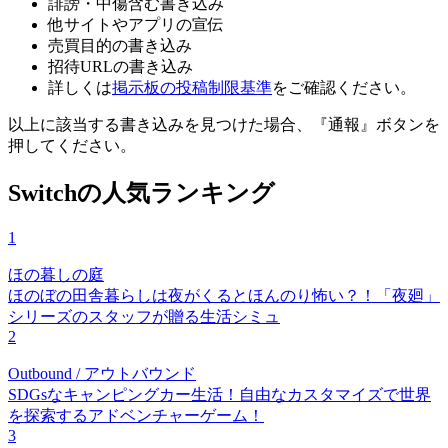
誹謗・中傷含む書き込み
他サイトやアプリの宣伝
売買目的の書き込み
招待URLの書き込み
詳しくは
掲示板の投稿制限基準
をご確認ください。
以上に該当する書き込みを見つけた場合、
『通報』ボタンを
押してください。
Switchの人気ランキング
1
ほの暮しの庭
ほのぼの田舎暮らしは夜がくるとほんのり怖い？！「夜廻」
シリーズのスタッフが贈る生活シミュ
2
Outbound / アウトバウンド
SDGsなキャンピングカー生活！自由なカスタマイズで世界
を探索するアドベンチャーゲーム！
3