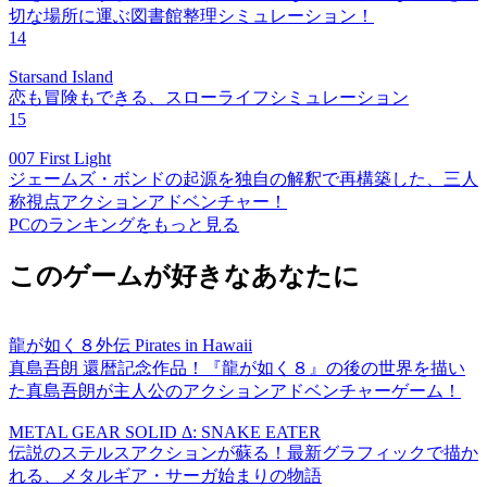
切な場所に運ぶ図書館整理シミュレーション！
14
Starsand Island
恋も冒険もできる、スローライフシミュレーション
15
007 First Light
ジェームズ・ボンドの起源を独自の解釈で再構築した、三人
称視点アクションアドベンチャー！
PCのランキングをもっと見る
このゲームが好きなあなたに
龍が如く８外伝 Pirates in Hawaii
真島吾朗 還暦記念作品！『龍が如く８』の後の世界を描い
た真島吾朗が主人公のアクションアドベンチャーゲーム！
METAL GEAR SOLID Δ: SNAKE EATER
伝説のステルスアクションが蘇る！最新グラフィックで描か
れる、メタルギア・サーガ始まりの物語