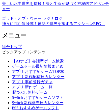
美しい水中世界を探検！海と生命が息づく神秘的アドベンチ
ャー
ゴッド・オブ・ウォー ラグナロク
神々に挑む冒険譚！神話の世界を旅するアクションRPG！
メニュー
総合トップ
ピックアップコンテンツ
【AIナビ】会話型ゲーム検索
ゲームセール最新情報まとめ
アプリ おすすめゲームTOP20
アプリ 新作配信日カレンダー
アプリ 事前登録ガチャ
アプリ 新作ゲーム一覧
暇つぶし無料ゲーム
Switch おすすめゲームソフト
Switch 新作発売日カレンダー
PS5 おすすめゲームソフト