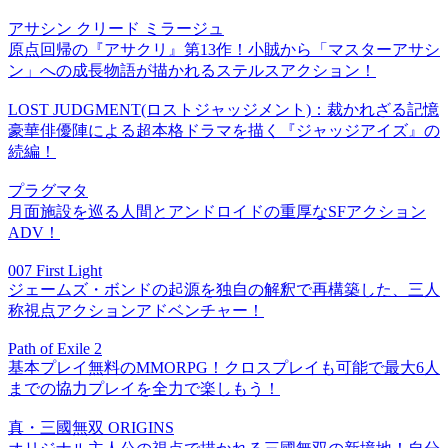
アサシン クリード ミラージュ
原点回帰の『アサクリ』第13作！小賊から「マスターアサシ
ン」への成長物語が描かれるステルスアクション！
LOST JUDGMENT(ロストジャッジメント)：裁かれざる記憶
豪華俳優陣による超本格ドラマを描く『ジャッジアイズ』の
続編！
プラグマタ
月面施設を巡る人間とアンドロイドの重厚なSFアクション
ADV！
007 First Light
ジェームズ・ボンドの起源を独自の解釈で再構築した、三人
称視点アクションアドベンチャー！
Path of Exile 2
基本プレイ無料のMMORPG！クロスプレイも可能で最大6人
までの協力プレイを全力で楽しもう！
真・三國無双 ORIGINS