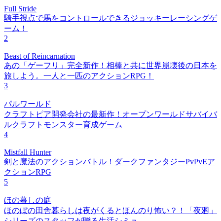
Full Stride
騎手視点で馬をコントロールできるジョッキーレーシングゲ
ーム！
2
Beast of Reincarnation
あの「ゲーフリ」完全新作！相棒と共に世界崩壊後の日本を
旅しよう。一人と一匹のアクションRPG！
3
パルワールド
クラフトピア開発会社の最新作！オープンワールドサバイバ
ルクラフトモンスター育成ゲーム
4
Mistfall Hunter
剣と魔法のアクションバトル！ダークファンタジーPvPvEア
クションRPG
5
ほの暮しの庭
ほのぼの田舎暮らしは夜がくるとほんのり怖い？！「夜廻」
シリーズのスタッフが贈る生活シミュ