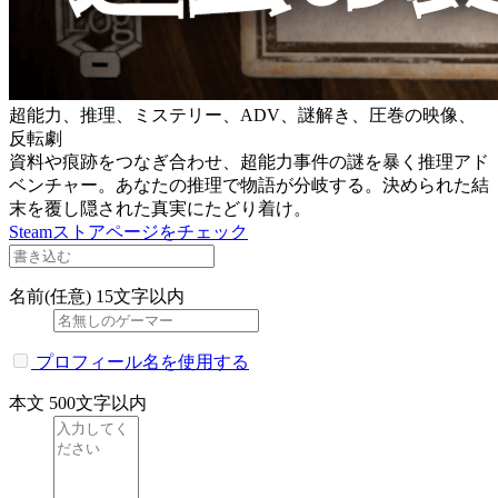
超能力、推理、ミステリー、ADV、謎解き、圧巻の映像、
反転劇
資料や痕跡をつなぎ合わせ、超能力事件の謎を暴く推理アド
ベンチャー。あなたの推理で物語が分岐する。決められた結
末を覆し隠された真実にたどり着け。
Steamストアページをチェック
名前(任意)
15文字以内
プロフィール名を使用する
本文
500文字以内