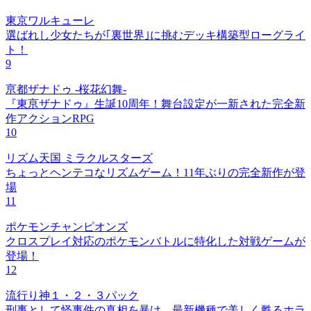
東京ワルキューレ
選ばれし少女たちが｢裏世界｣に挑むデッキ構築型ローグライ
ト！
9
亰都ザナドゥ -桜花幻舞-
『東亰ザナドゥ』生誕10周年！舞台設定が一新された完全新
作アクションRPG
10
リズム天国 ミラクルスターズ
ちょっとヘンテコなリズムゲーム！11年ぶりの完全新作が登
場
11
ポケモンチャンピオンズ
クロスプレイ対応のポケモンバトルに特化した対戦ゲームが
登場！
12
流行り神１・２・３パック
刑事として怪事件の真相を暴け、最新機種で美しく甦るホラ