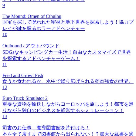
9
The Mound: Omen of Cthulhu
財宝を探して呪われた密林と地下世界を探索しよう！協力プ
レイが鍵を握るホラーアドベンチャー
10
Outbound / アウトバウンド
SDGsなキャンピングカー生活！自由なカスタマイズで世界
を探索するアドベンチャーゲーム！
11
Feed and Grow: Fish
食うか食われるか、水中で繰り広げられる弱肉強食の世界。
12
Euro Truck Simulator 2
重要な貨物を輸送しながらヨーロッパを旅しよう！都市を巡
りながら独自のビジネスを経営するシミュレーション！
13
司書のお仕事：魔導図書館を片付けろ！
本を全て戻すまで図書館から出られない！？膨大な蔵書を適