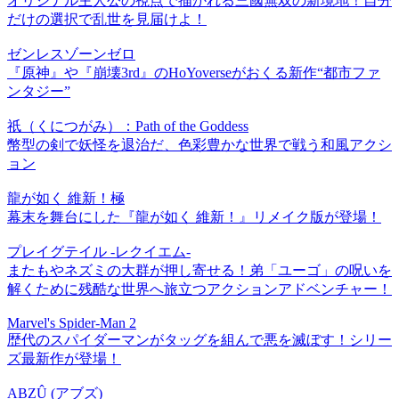
オリジナル主人公の視点で描かれる三國無双の新境地！自分
だけの選択で乱世を見届けよ！
ゼンレスゾーンゼロ
『原神』や『崩壊3rd』のHoYoverseがおくる新作“都市ファ
ンタジー”
祇（くにつがみ）：Path of the Goddess
幣型の剣で妖怪を退治だ、色彩豊かな世界で戦う和風アクシ
ョン
龍が如く 維新！極
幕末を舞台にした『龍が如く 維新！』リメイク版が登場！
プレイグテイル -レクイエム-
またもやネズミの大群が押し寄せる！弟「ユーゴ」の呪いを
解くために残酷な世界へ旅立つアクションアドベンチャー！
Marvel's Spider-Man 2
歴代のスパイダーマンがタッグを組んで悪を滅ぼす！シリー
ズ最新作が登場！
ABZÛ (アブズ)