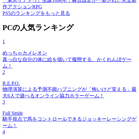
『東亰ザナドゥ』生誕10周年！舞台設定が一新された完全新
作アクションRPG
PS5のランキングをもっと見る
PCの人気ランキング
1
めっちゃカメレオン
真っ白な自分の体に絵を描いて擬態する、かくれんぼゲー
ム！
2
R.E.P.O.
物理演算による予測不能ハプニングが「怖いけど笑える」最
大6人で遊べるオンライン協力ホラーゲーム！
3
Full Stride
騎手視点で馬をコントロールできるジョッキーレーシングゲ
ーム！
4