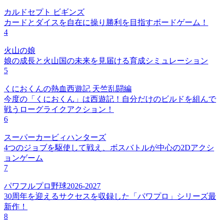
カルドセプト ビギンズ
カードとダイスを自在に操り勝利を目指すボードゲーム！
4
火山の娘
娘の成長と火山国の未来を見届ける育成シミュレーション
5
くにおくんの熱血西遊記 天竺乱闘編
今度の「くにおくん」は西遊記！自分だけのビルドを組んで
戦うローグライクアクション！
6
スーパーカービィハンターズ
4つのジョブを駆使して戦え、ボスバトルが中心の2Dアクシ
ョンゲーム
7
パワフルプロ野球2026-2027
30周年を迎えるサクセスを収録した「パワプロ」シリーズ最
新作！
8