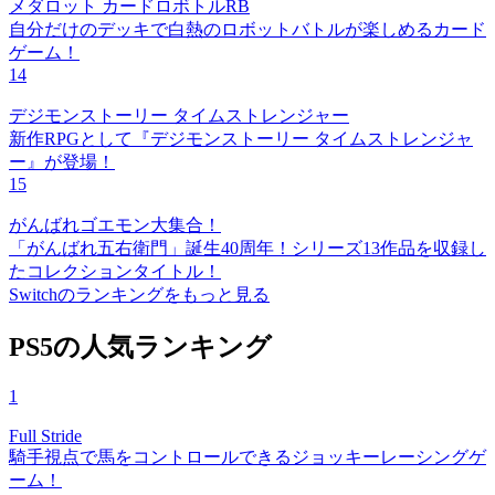
メダロット カードロボトルRB
自分だけのデッキで白熱のロボットバトルが楽しめるカード
ゲーム！
14
デジモンストーリー タイムストレンジャー
新作RPGとして『デジモンストーリー タイムストレンジャ
ー』が登場！
15
がんばれゴエモン大集合！
「がんばれ五右衛門」誕生40周年！シリーズ13作品を収録し
たコレクションタイトル！
Switchのランキングをもっと見る
PS5の人気ランキング
1
Full Stride
騎手視点で馬をコントロールできるジョッキーレーシングゲ
ーム！