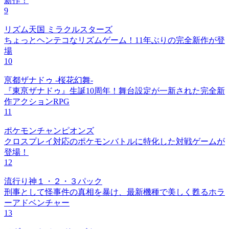
新作！
9
リズム天国 ミラクルスターズ
ちょっとヘンテコなリズムゲーム！11年ぶりの完全新作が登
場
10
亰都ザナドゥ -桜花幻舞-
『東亰ザナドゥ』生誕10周年！舞台設定が一新された完全新
作アクションRPG
11
ポケモンチャンピオンズ
クロスプレイ対応のポケモンバトルに特化した対戦ゲームが
登場！
12
流行り神１・２・３パック
刑事として怪事件の真相を暴け、最新機種で美しく甦るホラ
ーアドベンチャー
13