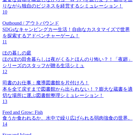
りながら独自のビジネスを経営するシミュレーション！
10
Outbound / アウトバウンド
SDGsなキャンピングカー生活！自由なカスタマイズで世界
を探索するアドベンチャーゲーム！
11
ほの暮しの庭
ほのぼの田舎暮らしは夜がくるとほんのり怖い？！「夜廻」
シリーズのスタッフが贈る生活シミュ
12
司書のお仕事：魔導図書館を片付けろ！
本を全て戻すまで図書館から出られない！？膨大な蔵書を適
切な場所に運ぶ図書館整理シミュレーション！
13
Feed and Grow: Fish
食うか食われるか、水中で繰り広げられる弱肉強食の世界。
14
Starsand Island