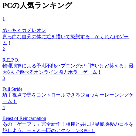
PCの人気ランキング
1
めっちゃカメレオン
真っ白な自分の体に絵を描いて擬態する、かくれんぼゲー
ム！
2
R.E.P.O.
物理演算による予測不能ハプニングが「怖いけど笑える」最
大6人で遊べるオンライン協力ホラーゲーム！
3
Full Stride
騎手視点で馬をコントロールできるジョッキーレーシングゲ
ーム！
4
Beast of Reincarnation
あの「ゲーフリ」完全新作！相棒と共に世界崩壊後の日本を
旅しよう。一人と一匹のアクションRPG！