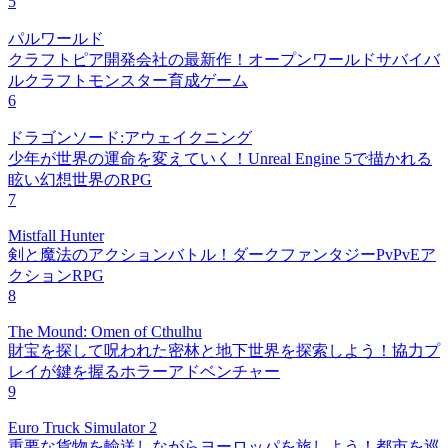
5
パルワールド
クラフトピア開発会社の最新作！オープンワールドサバイバ
ルクラフトモンスター育成ゲーム
6
ドラゴンソード:アウェイクニング
少年が世界の運命を変えていく！Unreal Engine 5で描かれる
眩い幻想世界のRPG
7
Mistfall Hunter
剣と魔法のアクションバトル！ダークファンタジーPvPvEア
クションRPG
8
The Mound: Omen of Cthulhu
財宝を探して呪われた密林と地下世界を探索しよう！協力プ
レイが鍵を握るホラーアドベンチャー
9
Euro Truck Simulator 2
重要な貨物を輸送しながらヨーロッパを旅しよう！都市を巡