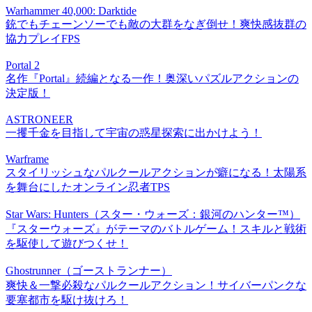
Warhammer 40,000: Darktide
銃でもチェーンソーでも敵の大群をなぎ倒せ！爽快感抜群の
協力プレイFPS
Portal 2
名作『Portal』続編となる一作！奥深いパズルアクションの
決定版！
ASTRONEER
一攫千金を目指して宇宙の惑星探索に出かけよう！
Warframe
スタイリッシュなパルクールアクションが癖になる！太陽系
を舞台にしたオンライン忍者TPS
Star Wars: Hunters（スター・ウォーズ：銀河のハンター™）
『スターウォーズ』がテーマのバトルゲーム！スキルと戦術
を駆使して遊びつくせ！
Ghostrunner（ゴーストランナー）
爽快＆一撃必殺なパルクールアクション！サイバーパンクな
要塞都市を駆け抜けろ！