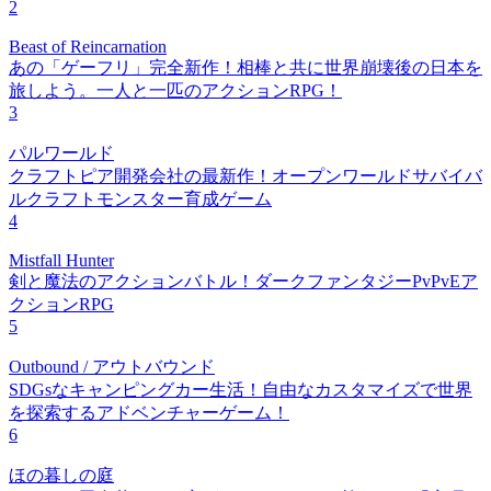
2
Beast of Reincarnation
あの「ゲーフリ」完全新作！相棒と共に世界崩壊後の日本を
旅しよう。一人と一匹のアクションRPG！
3
パルワールド
クラフトピア開発会社の最新作！オープンワールドサバイバ
ルクラフトモンスター育成ゲーム
4
Mistfall Hunter
剣と魔法のアクションバトル！ダークファンタジーPvPvEア
クションRPG
5
Outbound / アウトバウンド
SDGsなキャンピングカー生活！自由なカスタマイズで世界
を探索するアドベンチャーゲーム！
6
ほの暮しの庭