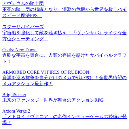
アヴェウムの騎士団
不死の騎士団の精鋭となり、深淵の危機から世界を救うハイ
スピード魔法FPS！
スターサバイバーズ
宇宙船を強化して敵を薙ぎ払え！『ヴァンサバ』ライクな全
方位シューティング！
Osiris: New Dawn
過酷な宇宙を舞台に、人類の存続を懸けたサバイバルクラフ
ト！
ARMORED CORE VI FIRES OF RUBICON
資源を巡る抗争を自分だけのメカで戦い抜け！全世界待望の
メカアクション最新作！
BrightSeeker
未来のファンタジー世界が舞台のアクションRPG！
Axiom Verge 2
「メトロイドヴァニア」の名作インディーゲームの続編が登
場！