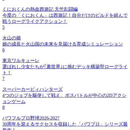
くにおくんの熱血西遊記 天竺乱闘編
今度の「くにおくん」は西遊記！自分だけのビルドを組んで
戦うローグライクアクション！
5
火山の娘
娘の成長と火山国の未来を見届ける育成シミュレーション
6
東京ワルキューレ
選ばれし少女たちが｢裏世界｣に挑むデッキ構築型ローグライ
ト！
7
スーパーカービィハンターズ
4つのジョブを駆使して戦え、ボスバトルが中心の2Dアクシ
ョンゲーム
8
パワフルプロ野球2026-2027
30周年を迎えるサクセスを収録した「パワプロ」シリーズ最