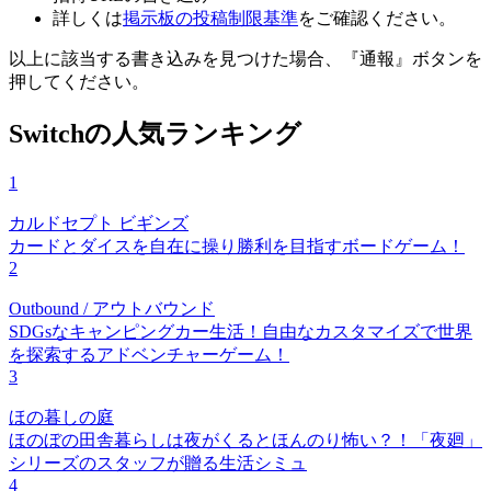
詳しくは
掲示板の投稿制限基準
をご確認ください。
以上に該当する書き込みを見つけた場合、
『通報』ボタンを
押してください。
Switchの人気ランキング
1
カルドセプト ビギンズ
カードとダイスを自在に操り勝利を目指すボードゲーム！
2
Outbound / アウトバウンド
SDGsなキャンピングカー生活！自由なカスタマイズで世界
を探索するアドベンチャーゲーム！
3
ほの暮しの庭
ほのぼの田舎暮らしは夜がくるとほんのり怖い？！「夜廻」
シリーズのスタッフが贈る生活シミュ
4