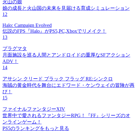
火山の娘
娘の成長と火山国の未来を見届ける育成シミュレーション
12
Halo: Campaign Evolved
伝説のFPS『Halo』がPS5,PC,Xboxでリメイク！
13
プラグマタ
月面施設を巡る人間とアンドロイドの重厚なSFアクション
ADV！
14
アサシン クリード ブラック フラッグ RE:シンクロ
海賊の黄金時代を舞台にエドワード・ケンウェイの冒険が再
び！
15
ファイナルファンタジーXIV
世界中で愛されるファンタジーRPG！『FF』シリーズのオ
ンラインゲーム！
PS5のランキングをもっと見る