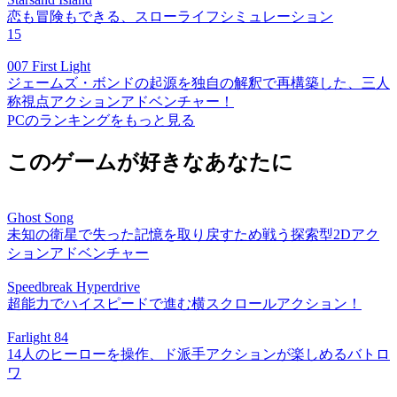
恋も冒険もできる、スローライフシミュレーション
15
007 First Light
ジェームズ・ボンドの起源を独自の解釈で再構築した、三人
称視点アクションアドベンチャー！
PCのランキングをもっと見る
このゲームが好きなあなたに
Ghost Song
未知の衛星で失った記憶を取り戻すため戦う探索型2Dアク
ションアドベンチャー
Speedbreak Hyperdrive
超能力でハイスピードで進む横スクロールアクション！
Farlight 84
14人のヒーローを操作、ド派手アクションが楽しめるバトロ
ワ