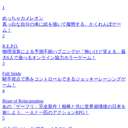
1
めっちゃカメレオン
真っ白な自分の体に絵を描いて擬態する、かくれんぼゲー
ム！
2
R.E.P.O.
物理演算による予測不能ハプニングが「怖いけど笑える」最
大6人で遊べるオンライン協力ホラーゲーム！
3
Full Stride
騎手視点で馬をコントロールできるジョッキーレーシングゲ
ーム！
4
Beast of Reincarnation
あの「ゲーフリ」完全新作！相棒と共に世界崩壊後の日本を
旅しよう。一人と一匹のアクションRPG！
5