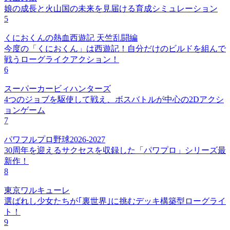
娘の成長と火山国の未来を見届ける育成シミュレーション
5
くにおくんの熱血西遊記 天竺乱闘編
今度の「くにおくん」は西遊記！自分だけのビルドを組んで
戦うローグライクアクション！
6
スーパーカービィハンターズ
4つのジョブを駆使して戦え、ボスバトルが中心の2Dアクシ
ョンゲーム
7
パワフルプロ野球2026-2027
30周年を迎えるサクセスを収録した「パワプロ」シリーズ最
新作！
8
東京ワルキューレ
選ばれし少女たちが｢裏世界｣に挑むデッキ構築型ローグライ
ト！
9