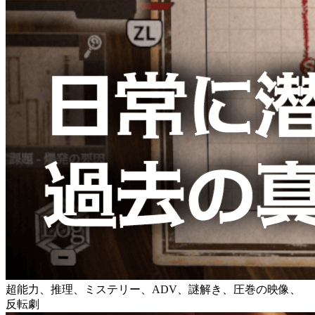
超能力、推理、ミステリー、ADV、謎解き、圧巻の映像、
反転劇