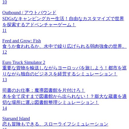
10
Outbound / アウトバウンド
SDGsなキャンピングカー生活！自由なカスタマイズで世界
を探索するアドベンチャーゲーム！
11
Feed and Grow: Fish
食うか食われるか、水中で繰り広げられる弱肉強食の世界。
12
Euro Truck Simulator 2
重要な貨物を輸送しながらヨーロッパを旅しよう！都市を巡
りながら独自のビジネスを経営するシミュレーション！
13
司書のお仕事：魔導図書館を片付けろ！
本を全て戻すまで図書館から出られない！？膨大な蔵書を適
切な場所に運ぶ図書館整理シミュレーション！
14
Starsand Island
恋も冒険もできる、スローライフシミュレーション