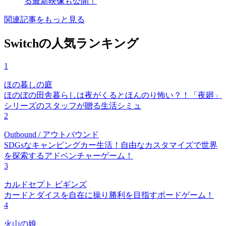
る最新映像も公開！
関連記事をもっと見る
Switchの人気ランキング
1
ほの暮しの庭
ほのぼの田舎暮らしは夜がくるとほんのり怖い？！「夜廻」
シリーズのスタッフが贈る生活シミュ
2
Outbound / アウトバウンド
SDGsなキャンピングカー生活！自由なカスタマイズで世界
を探索するアドベンチャーゲーム！
3
カルドセプト ビギンズ
カードとダイスを自在に操り勝利を目指すボードゲーム！
4
火山の娘