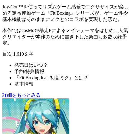
Joy-Con™を使ってリズムゲーム感覚でエクササイズが楽し
める定番運動ゲーム『
Fit Boxing
』シリーズが、ゲーム性や
基本機能はそのままにミクとのコラボを実現した形だ。
本作ではcosMo＠暴走Pによるメインテーマをはじめ、
人気
クリエイターが本作のために書き下した楽曲
も多数収録予
定。
目次
1,610文字
発売日はいつ？
予約/特典情報
『Fit Boxing feat. 初音ミク』とは？
基本情報
詳細をもっとみる