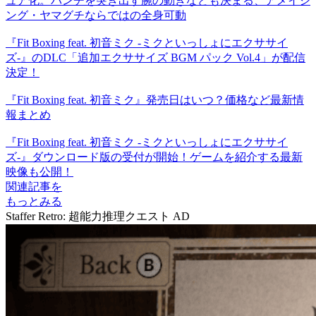
ュア化。パンチを突き出す腕の動きなども決まる、アメイジ
ング・ヤマグチならではの全身可動
『Fit Boxing feat. 初音ミク -ミクといっしょにエクササイ
ズ-』のDLC「追加エクササイズ BGM パック Vol.4」が配信
決定！
『Fit Boxing feat. 初音ミク』発売日はいつ？価格など最新情
報まとめ
『Fit Boxing feat. 初音ミク -ミクといっしょにエクササイ
ズ-』ダウンロード版の受付が開始！ゲームを紹介する最新
映像も公開！
関連記事を
もっとみる
Staffer Retro: 超能力推理クエスト
AD