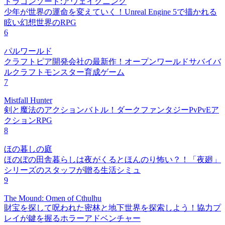
ドラゴンソード:アウェイクニング
少年が世界の運命を変えていく！Unreal Engine 5で描かれる
眩い幻想世界のRPG
6
パルワールド
クラフトピア開発会社の最新作！オープンワールドサバイバ
ルクラフトモンスター育成ゲーム
7
Mistfall Hunter
剣と魔法のアクションバトル！ダークファンタジーPvPvEア
クションRPG
8
ほの暮しの庭
ほのぼの田舎暮らしは夜がくるとほんのり怖い？！「夜廻」
シリーズのスタッフが贈る生活シミュ
9
The Mound: Omen of Cthulhu
財宝を探して呪われた密林と地下世界を探索しよう！協力プ
レイが鍵を握るホラーアドベンチャー