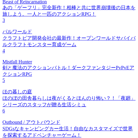
Beast of Reincarnation
あの「ゲーフリ」完全新作！相棒と共に世界崩壊後の日本を
旅しよう。一人と一匹のアクションRPG！
3
パルワールド
クラフトピア開発会社の最新作！オープンワールドサバイバ
ルクラフトモンスター育成ゲーム
4
Mistfall Hunter
剣と魔法のアクションバトル！ダークファンタジーPvPvEア
クションRPG
5
ほの暮しの庭
ほのぼの田舎暮らしは夜がくるとほんのり怖い？！「夜廻」
シリーズのスタッフが贈る生活シミュ
6
Outbound / アウトバウンド
SDGsなキャンピングカー生活！自由なカスタマイズで世界
を探索するアドベンチャーゲーム！