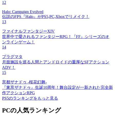
12
Halo: Campaign Evolved
伝説のFPS『Halo』がPS5,PC,Xboxでリメイク！
13
ファイナルファンタジーXIV
世界中で愛されるファンタジーRPG！『FF』シリーズのオ
ンラインゲーム！
14
プラグマタ
月面施設を巡る人間とアンドロイドの重厚なSFアクション
ADV！
15
亰都ザナドゥ -桜花幻舞-
『東亰ザナドゥ』生誕10周年！舞台設定が一新された完全新
作アクションRPG
PS5のランキングをもっと見る
PCの人気ランキング