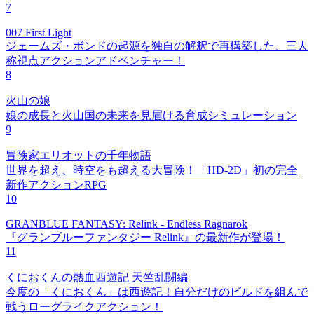
7
007 First Light
ジェームズ・ボンドの起源を独自の解釈で再構築した、三人
称視点アクションアドベンチャー！
8
火山の娘
娘の成長と火山国の未来を見届ける育成シミュレーション
9
冒険家エリオットの千年物語
世界を超え、時空をも超える大冒険！「HD-2D」初の完全
新作アクションRPG
10
GRANBLUE FANTASY: Relink - Endless Ragnarok
『グランブルーファンタジー Relink』の最新作が登場！
11
くにおくんの熱血西遊記 天竺乱闘編
今度の「くにおくん」は西遊記！自分だけのビルドを組んで
戦うローグライクアクション！