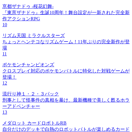
亰都ザナドゥ -桜花幻舞-
『東亰ザナドゥ』生誕10周年！舞台設定が一新された完全新
作アクションRPG
10
リズム天国 ミラクルスターズ
ちょっとヘンテコなリズムゲーム！11年ぶりの完全新作が登
場
11
ポケモンチャンピオンズ
クロスプレイ対応のポケモンバトルに特化した対戦ゲームが
登場！
12
流行り神１・２・３パック
刑事として怪事件の真相を暴け、最新機種で美しく甦るホラ
ーアドベンチャー
13
メダロット カードロボトルRB
自分だけのデッキで白熱のロボットバトルが楽しめるカード