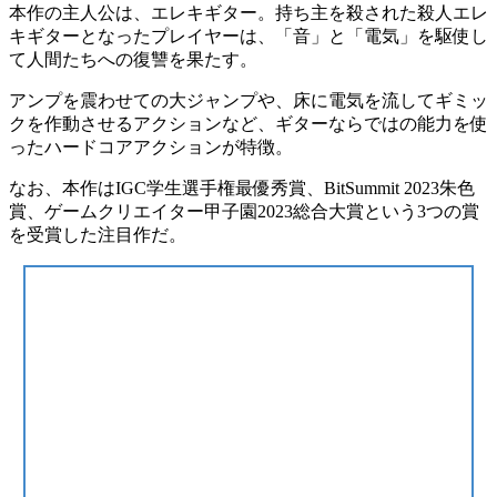
本作の主人公は、
エレキギター
。持ち主を殺された殺人エレ
キギターとなったプレイヤーは、
「音」と「電気」を駆使し
て人間たちへの復讐を果たす
。
アンプを震わせての大ジャンプや、床に電気を流してギミッ
クを作動させるアクションなど、ギターならではの能力を使
ったハードコアアクションが特徴。
なお、本作は
IGC学生選手権最優秀賞
、
BitSummit 2023朱色
賞
、
ゲームクリエイター甲子園2023総合大賞
という3つの賞
を受賞した注目作だ。