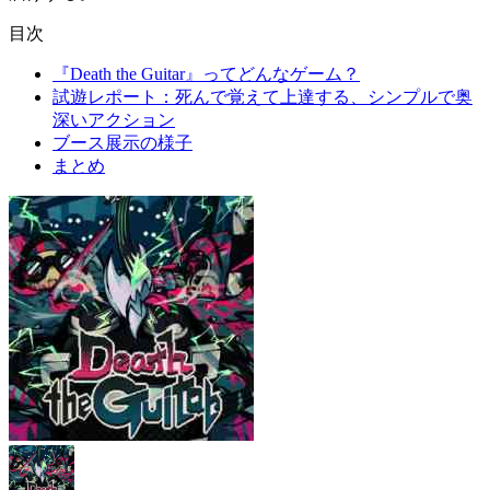
目次
『Death the Guitar』ってどんなゲーム？
試遊レポート：死んで覚えて上達する、シンプルで奥
深いアクション
ブース展示の様子
まとめ