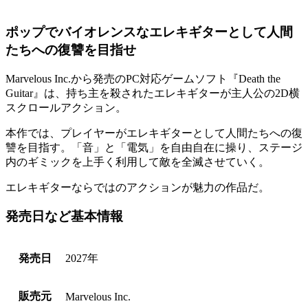
ポップでバイオレンスなエレキギターとして人間
たちへの復讐を目指せ
Marvelous Inc.から発売のPC対応ゲームソフト『Death the
Guitar』は、持ち主を殺されたエレキギターが主人公の
2D横
スクロールアクション
。
本作では、プレイヤーが
エレキギターとして人間たちへの復
讐
を目指す。
「音」と「電気」
を自由自在に操り、ステージ
内のギミックを上手く利用して敵を全滅させていく。
エレキギターならではのアクション
が魅力の作品だ。
発売日など基本情報
発売日
2027年
販売元
Marvelous Inc.