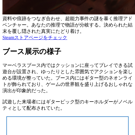
資料や痕跡をつなぎ合わせ、超能力事件の謎を暴く推理アド
ベンチャー。あなたの推理で物語が分岐する。決められた結
末を覆し隠された真実にたどり着け。
Steamストアページをチェック
ブース展示の様子
マーベラスブース内では
クッションに座ってプレイできる試
遊台
が設置され、ゆったりとした雰囲気でアクションを楽し
める環境が整っていた。ブース内には
ギター型のネオンライ
ト
が飾られており、ゲームの世界観を盛り上げるおしゃれな
演出が印象的だった。
試遊した来場者には
ギターピック型のキーホルダー
がノベル
ティとして配布されていた。