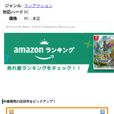
ジャンル
ランアクション
対応ハード
PC
価格
PC : 未定
ⒸToroya My Battery Is Fried. Published by Marvelous Inc.
今後発売の注目作をピックアップ！
１
２