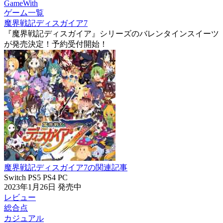
GameWith
ゲーム一覧
魔界戦記ディスガイア7
『魔界戦記ディスガイア』シリーズのバレンタインスイーツ
が発売決定！予約受付開始！
魔界戦記ディスガイア7の関連記事
Switch
PS5
PS4
PC
2023年1月26日
発売中
レビュー
総合点
カジュアル