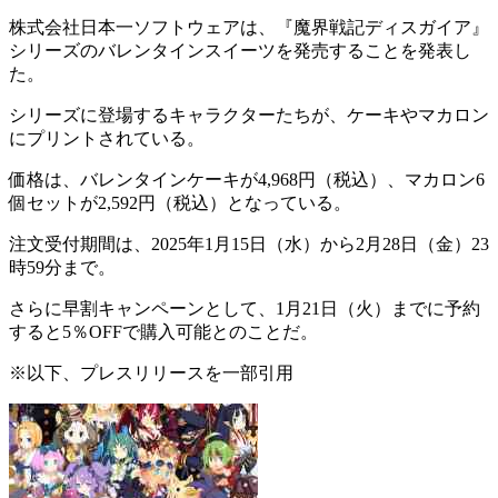
株式会社日本一ソフトウェアは、
『魔界戦記ディスガイア』
シリーズのバレンタインスイーツ
を発売することを発表し
た。
シリーズに登場するキャラクターたちが、ケーキやマカロン
にプリントされている。
価格は、バレンタインケーキが
4,968円（税込）
、マカロン6
個セットが
2,592円（税込）
となっている。
注文受付期間は、
2025年1月15日（水）から2月28日（金）23
時59分
まで。
さらに早割キャンペーンとして、
1月21日（火）
までに予約
すると
5％OFF
で購入可能とのことだ。
※以下、プレスリリースを一部引用