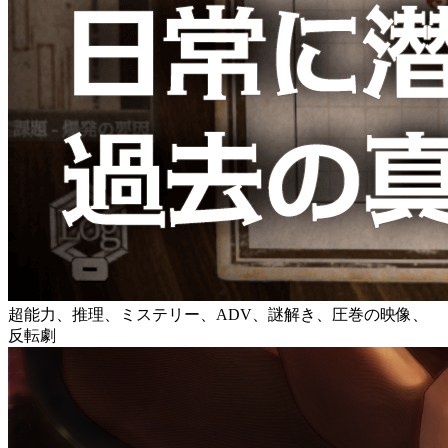
超能力、推理、ミステリー、ADV、謎解き、圧巻の映像、
反転劇