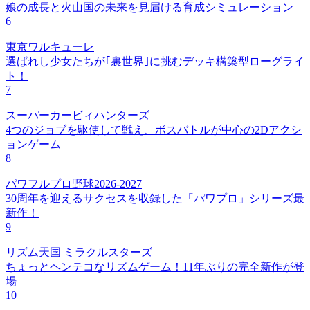
娘の成長と火山国の未来を見届ける育成シミュレーション
6
東京ワルキューレ
選ばれし少女たちが｢裏世界｣に挑むデッキ構築型ローグライ
ト！
7
スーパーカービィハンターズ
4つのジョブを駆使して戦え、ボスバトルが中心の2Dアクシ
ョンゲーム
8
パワフルプロ野球2026-2027
30周年を迎えるサクセスを収録した「パワプロ」シリーズ最
新作！
9
リズム天国 ミラクルスターズ
ちょっとヘンテコなリズムゲーム！11年ぶりの完全新作が登
場
10