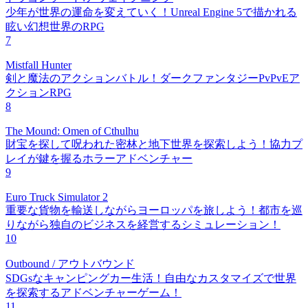
少年が世界の運命を変えていく！Unreal Engine 5で描かれる
眩い幻想世界のRPG
7
Mistfall Hunter
剣と魔法のアクションバトル！ダークファンタジーPvPvEア
クションRPG
8
The Mound: Omen of Cthulhu
財宝を探して呪われた密林と地下世界を探索しよう！協力プ
レイが鍵を握るホラーアドベンチャー
9
Euro Truck Simulator 2
重要な貨物を輸送しながらヨーロッパを旅しよう！都市を巡
りながら独自のビジネスを経営するシミュレーション！
10
Outbound / アウトバウンド
SDGsなキャンピングカー生活！自由なカスタマイズで世界
を探索するアドベンチャーゲーム！
11