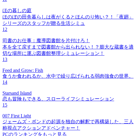
ほの暮しの庭
ほのぼの田舎暮らしは夜がくるとほんのり怖い？！「夜廻」
シリーズのスタッフが贈る生活シミュ
12
司書のお仕事：魔導図書館を片付けろ！
本を全て戻すまで図書館から出られない！？膨大な蔵書を適
切な場所に運ぶ図書館整理シミュレーション！
13
Feed and Grow: Fish
食うか食われるか、水中で繰り広げられる弱肉強食の世界。
14
Starsand Island
恋も冒険もできる、スローライフシミュレーション
15
007 First Light
ジェームズ・ボンドの起源を独自の解釈で再構築した、三人
称視点アクションアドベンチャー！
PCのランキングをもっと見る