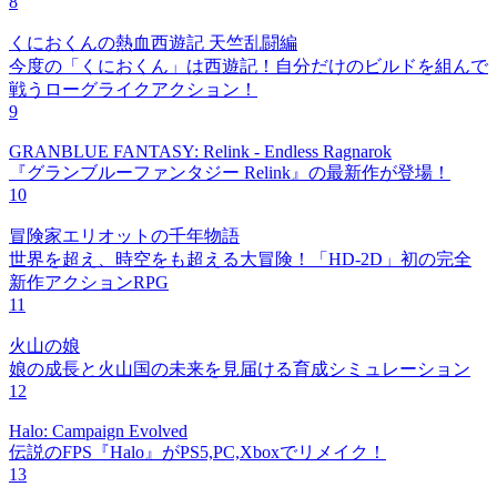
8
くにおくんの熱血西遊記 天竺乱闘編
今度の「くにおくん」は西遊記！自分だけのビルドを組んで
戦うローグライクアクション！
9
GRANBLUE FANTASY: Relink - Endless Ragnarok
『グランブルーファンタジー Relink』の最新作が登場！
10
冒険家エリオットの千年物語
世界を超え、時空をも超える大冒険！「HD-2D」初の完全
新作アクションRPG
11
火山の娘
娘の成長と火山国の未来を見届ける育成シミュレーション
12
Halo: Campaign Evolved
伝説のFPS『Halo』がPS5,PC,Xboxでリメイク！
13