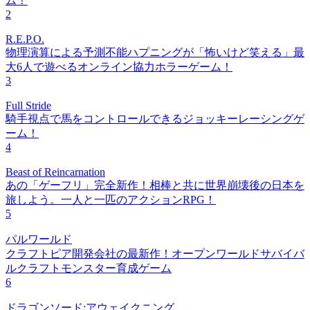
ム！
2
R.E.P.O.
物理演算による予測不能ハプニングが「怖いけど笑える」最
大6人で遊べるオンライン協力ホラーゲーム！
3
Full Stride
騎手視点で馬をコントロールできるジョッキーレーシングゲ
ーム！
4
Beast of Reincarnation
あの「ゲーフリ」完全新作！相棒と共に世界崩壊後の日本を
旅しよう。一人と一匹のアクションRPG！
5
パルワールド
クラフトピア開発会社の最新作！オープンワールドサバイバ
ルクラフトモンスター育成ゲーム
6
ドラゴンソード:アウェイクニング