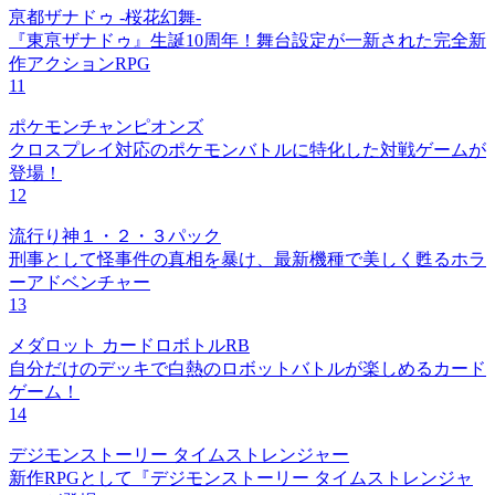
亰都ザナドゥ -桜花幻舞-
『東亰ザナドゥ』生誕10周年！舞台設定が一新された完全新
作アクションRPG
11
ポケモンチャンピオンズ
クロスプレイ対応のポケモンバトルに特化した対戦ゲームが
登場！
12
流行り神１・２・３パック
刑事として怪事件の真相を暴け、最新機種で美しく甦るホラ
ーアドベンチャー
13
メダロット カードロボトルRB
自分だけのデッキで白熱のロボットバトルが楽しめるカード
ゲーム！
14
デジモンストーリー タイムストレンジャー
新作RPGとして『デジモンストーリー タイムストレンジャ