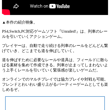
▲本作の紹介映像。
PS4,Switch,PC対応ゲームソフト
『Unrailed!』
は、列車のレー
ルを引いていく
アクション
ゲーム。
プレイヤーは、
自動で走り続ける列車
の
レールをどんどん繋
げて
いき、どこまでも道を伸ばしていく。
道を伸ばすために必要なレールや道具は、フィールドに散ら
ばる
素材を集めて作成
できる。列車が止まってしまわないよ
う上手くレールを引いていく
緊張感が楽しい
ゲームだ。
オンラインでの
マルチプレイ
では協力プレイや対戦も可能。
フレンドとわいわい盛り上がる
パーティーゲーム
としても楽
しめるぞ。