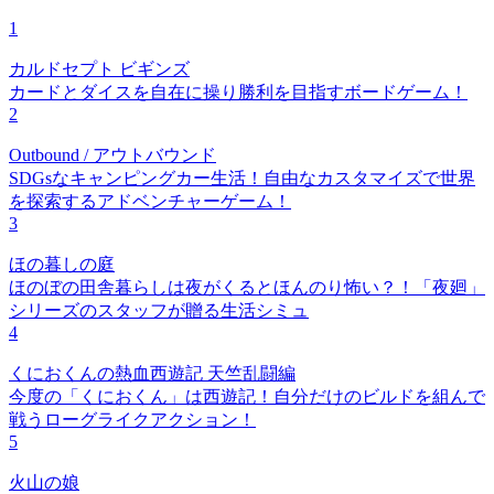
1
カルドセプト ビギンズ
カードとダイスを自在に操り勝利を目指すボードゲーム！
2
Outbound / アウトバウンド
SDGsなキャンピングカー生活！自由なカスタマイズで世界
を探索するアドベンチャーゲーム！
3
ほの暮しの庭
ほのぼの田舎暮らしは夜がくるとほんのり怖い？！「夜廻」
シリーズのスタッフが贈る生活シミュ
4
くにおくんの熱血西遊記 天竺乱闘編
今度の「くにおくん」は西遊記！自分だけのビルドを組んで
戦うローグライクアクション！
5
火山の娘