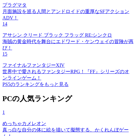
プラグマタ
月面施設を巡る人間とアンドロイドの重厚なSFアクション
ADV！
14
アサシン クリード ブラック フラッグ RE:シンクロ
海賊の黄金時代を舞台にエドワード・ケンウェイの冒険が再
び！
15
ファイナルファンタジーXIV
世界中で愛されるファンタジーRPG！『FF』シリーズのオ
ンラインゲーム！
PS5のランキングをもっと見る
PCの人気ランキング
1
めっちゃカメレオン
真っ白な自分の体に絵を描いて擬態する、かくれんぼゲー