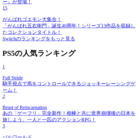
ー』が登場！
15
がんばれゴエモン大集合！
「がんばれ五右衛門」誕生40周年！シリーズ13作品を収録し
たコレクションタイトル！
Switchのランキングをもっと見る
PS5の人気ランキング
1
Full Stride
騎手視点で馬をコントロールできるジョッキーレーシングゲ
ーム！
2
Beast of Reincarnation
あの「ゲーフリ」完全新作！相棒と共に世界崩壊後の日本を
旅しよう。一人と一匹のアクションRPG！
3
パルワールド