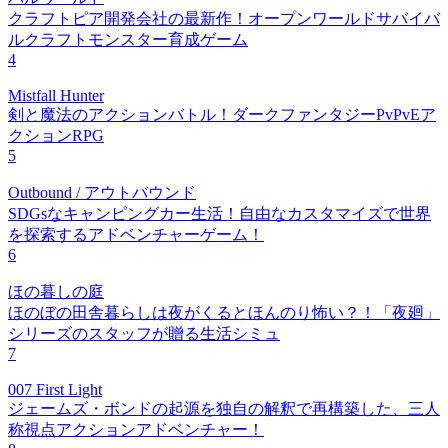
クラフトピア開発会社の最新作！オープンワールドサバイバ
ルクラフトモンスター育成ゲーム
4
Mistfall Hunter
剣と魔法のアクションバトル！ダークファンタジーPvPvEア
クションRPG
5
Outbound / アウトバウンド
SDGsなキャンピングカー生活！自由なカスタマイズで世界
を探索するアドベンチャーゲーム！
6
ほの暮しの庭
ほのぼの田舎暮らしは夜がくるとほんのり怖い？！「夜廻」
シリーズのスタッフが贈る生活シミュ
7
007 First Light
ジェームズ・ボンドの起源を独自の解釈で再構築した、三人
称視点アクションアドベンチャー！