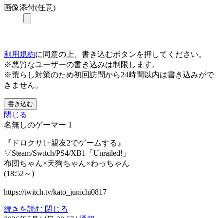
画像添付(任意)
利用規約
に同意の上、書き込むボタンを押してください。
※悪質なユーザーの書き込みは制限します。
※荒らし対策のため初回訪問から24時間以内は書き込みがで
きません。
書き込む
閉じる
名無しのゲーマー
1
『ドロクサ1+親友2でゲームする』
▽Steam/Switch/PS4/XB1「Unrailed!」
布団ちゃん×天狗ちゃん×わっちゃん
(18:52～)
https://twitch.tv/kato_junichi0817
続きを読む
閉じる