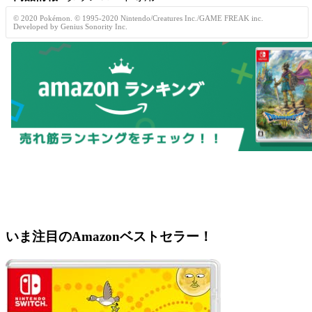
© 2020 Pokémon. © 1995-2020 Nintendo/Creatures Inc./GAME FREAK inc.
Developed by Genius Sonority Inc.
いま注目のAmazonベストセラー！