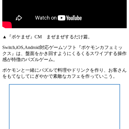
▲『ポケまぜ』CM まぜまぜするだけ篇。
Switch,iOS,Android対応ゲームソフト『
ポケモンカフェミッ
クス
』は、盤面をかき回すように
くるくるスワイプする操作
感
が特徴の
パズルゲーム
。
ポケモンと一緒にパズルで料理やドリンクを作り、お客さん
をもてなして
にぎやかで素敵なカフェ
を作っていこう。