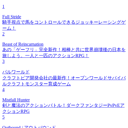
1
Full Stride
騎手視点で馬をコントロールできるジョッキーレーシングゲ
ーム！
2
Beast of Reincarnation
あの「ゲーフリ」完全新作！相棒と共に世界崩壊後の日本を
旅しよう。一人と一匹のアクションRPG！
3
パルワールド
クラフトピア開発会社の最新作！オープンワールドサバイバ
ルクラフトモンスター育成ゲーム
4
Mistfall Hunter
剣と魔法のアクションバトル！ダークファンタジーPvPvEア
クションRPG
5
Outbound / アウトバウンド