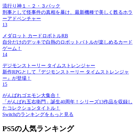
流行り神１・２・３パック
刑事として怪事件の真相を暴け、最新機種で美しく甦るホラ
ーアドベンチャー
13
メダロット カードロボトルRB
自分だけのデッキで白熱のロボットバトルが楽しめるカード
ゲーム！
14
デジモンストーリー タイムストレンジャー
新作RPGとして『デジモンストーリー タイムストレンジャ
ー』が登場！
15
がんばれゴエモン大集合！
「がんばれ五右衛門」誕生40周年！シリーズ13作品を収録し
たコレクションタイトル！
Switchのランキングをもっと見る
PS5の人気ランキング