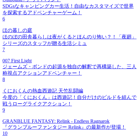
SDGsなキャンピングカー生活！自由なカスタマイズで世界
を探索するアドベンチャーゲーム！
6
ほの暮しの庭
ほのぼの田舎暮らしは夜がくるとほんのり怖い？！「夜廻」
シリーズのスタッフが贈る生活シミュ
7
007 First Light
ジェームズ・ボンドの起源を独自の解釈で再構築した、三人
称視点アクションアドベンチャー！
8
くにおくんの熱血西遊記 天竺乱闘編
今度の「くにおくん」は西遊記！自分だけのビルドを組んで
戦うローグライクアクション！
9
GRANBLUE FANTASY: Relink - Endless Ragnarok
『グランブルーファンタジー Relink』の最新作が登場！
10