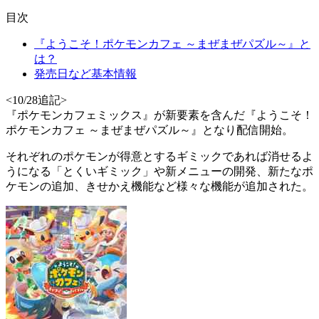
目次
『ようこそ！ポケモンカフェ ～まぜまぜパズル～』と
は？
発売日など基本情報
<10/28追記>
『ポケモンカフェミックス』が
新要素
を含んだ『
ようこそ！
ポケモンカフェ ～まぜまぜパズル～
』となり配信開始。
それぞれの
ポケモンが得意とするギミックであれば消せる
よ
うになる「
とくいギミック
」や
新メニューの開発
、新たなポ
ケモンの追加、きせかえ機能など様々な機能が追加された。