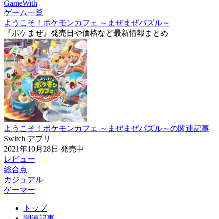
GameWith
ゲーム一覧
ようこそ！ポケモンカフェ ～まぜまぜパズル～
『ポケまぜ』発売日や価格など最新情報まとめ
ようこそ！ポケモンカフェ ～まぜまぜパズル～の関連記事
Switch
アプリ
2021年10月28日
発売中
レビュー
総合点
カジュアル
ゲーマー
トップ
関連記事