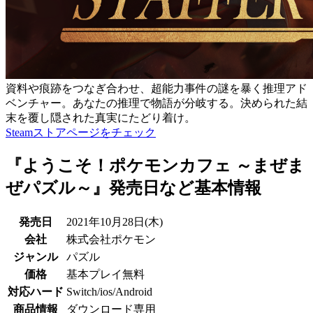
資料や痕跡をつなぎ合わせ、超能力事件の謎を暴く推理アド
ベンチャー。あなたの推理で物語が分岐する。決められた結
末を覆し隠された真実にたどり着け。
Steamストアページをチェック
『ようこそ！ポケモンカフェ ～まぜま
ぜパズル～』発売日など基本情報
発売日
2021年10月28日(木)
会社
株式会社ポケモン
ジャンル
パズル
価格
基本プレイ無料
対応ハード
Switch/ios/Android
商品情報
ダウンロード専用