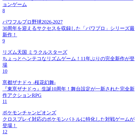
ョンゲーム
8
パワフルプロ野球2026-2027
30周年を迎えるサクセスを収録した「パワプロ」シリーズ最
新作！
9
リズム天国 ミラクルスターズ
ちょっとヘンテコなリズムゲーム！11年ぶりの完全新作が登
場
10
亰都ザナドゥ -桜花幻舞-
『東亰ザナドゥ』生誕10周年！舞台設定が一新された完全新
作アクションRPG
11
ポケモンチャンピオンズ
クロスプレイ対応のポケモンバトルに特化した対戦ゲームが
登場！
12