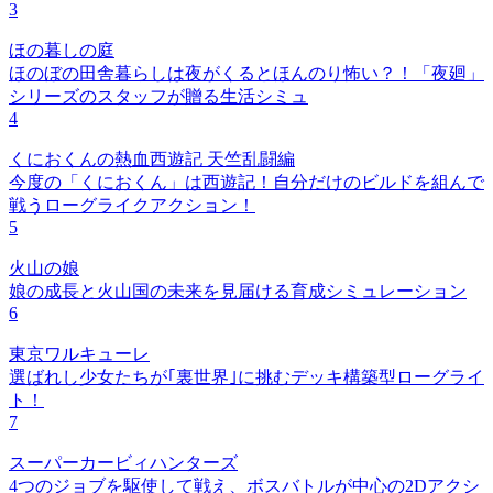
3
ほの暮しの庭
ほのぼの田舎暮らしは夜がくるとほんのり怖い？！「夜廻」
シリーズのスタッフが贈る生活シミュ
4
くにおくんの熱血西遊記 天竺乱闘編
今度の「くにおくん」は西遊記！自分だけのビルドを組んで
戦うローグライクアクション！
5
火山の娘
娘の成長と火山国の未来を見届ける育成シミュレーション
6
東京ワルキューレ
選ばれし少女たちが｢裏世界｣に挑むデッキ構築型ローグライ
ト！
7
スーパーカービィハンターズ
4つのジョブを駆使して戦え、ボスバトルが中心の2Dアクシ