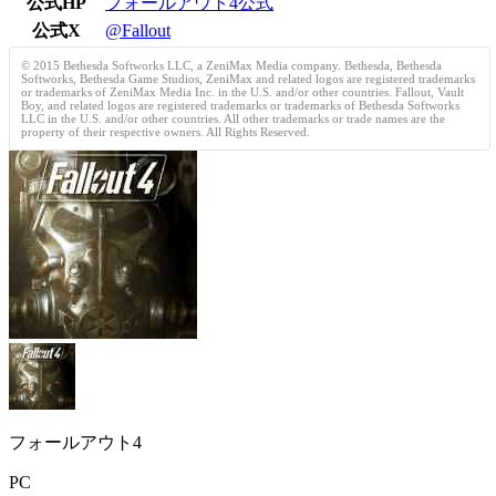
公式HP
フォールアウト4公式
公式X
@Fallout
© 2015 Bethesda Softworks LLC, a ZeniMax Media company. Bethesda, Bethesda
Softworks, Bethesda Game Studios, ZeniMax and related logos are registered trademarks
or trademarks of ZeniMax Media Inc. in the U.S. and/or other countries. Fallout, Vault
Boy, and related logos are registered trademarks or trademarks of Bethesda Softworks
LLC in the U.S. and/or other countries. All other trademarks or trade names are the
property of their respective owners. All Rights Reserved.
フォールアウト4
PC