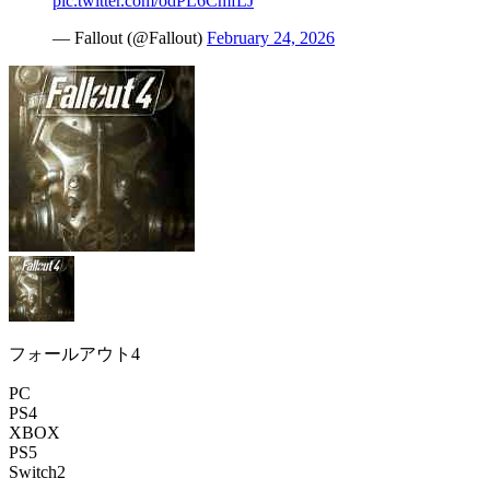
pic.twitter.com/odPL6CmfLJ
— Fallout (@Fallout)
February 24, 2026
フォールアウト4
PC
PS4
XBOX
PS5
Switch2