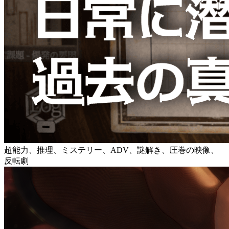
超能力、推理、ミステリー、ADV、謎解き、圧巻の映像、
反転劇