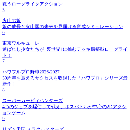
戦うローグライクアクション！
5
火山の娘
娘の成長と火山国の未来を見届ける育成シミュレーション
6
東京ワルキューレ
選ばれし少女たちが｢裏世界｣に挑むデッキ構築型ローグライ
ト！
7
パワフルプロ野球2026-2027
30周年を迎えるサクセスを収録した「パワプロ」シリーズ最
新作！
8
スーパーカービィハンターズ
4つのジョブを駆使して戦え、ボスバトルが中心の2Dアクシ
ョンゲーム
9
リズム天国 ミラクルスターズ