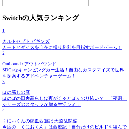
Switchの人気ランキング
1
カルドセプト ビギンズ
カードとダイスを自在に操り勝利を目指すボードゲーム！
2
Outbound / アウトバウンド
SDGsなキャンピングカー生活！自由なカスタマイズで世界
を探索するアドベンチャーゲーム！
3
ほの暮しの庭
ほのぼの田舎暮らしは夜がくるとほんのり怖い？！「夜廻」
シリーズのスタッフが贈る生活シミュ
4
くにおくんの熱血西遊記 天竺乱闘編
今度の「くにおくん」は西遊記！自分だけのビルドを組んで