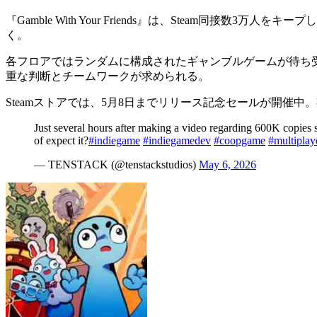
『Gamble With Your Friends』は、
Steam同接数3万人
をキープし
く。
各フロアではランダムに構成された
ギャンブルゲーム
が待ち
重な判断とチームワークが求められる。
Steamストアでは、5月8日までリリース記念セールが開催
Just several hours after making a video regarding 600K copies 
of expect it?
#indiegame
#indiegamedev
#coopgame
#multiplay
— TENSTACK (@tenstackstudios)
May 6, 2026