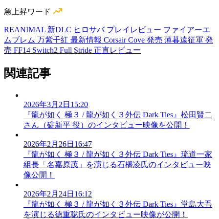
急上昇ワード
REANIMAL 新DLC
ヒロサバ プレイレビュー
ファイアーエ
ムブレム 万紫千紅 最新情報
Corsair Cove 発売
薄暮遠征軍 発
売
FF14 Switch2
Full Stride 正直レビュー
関連記事
2026年3月2日15:20
『龍が如く 極３ / 龍が如く３外伝 Dark Ties』松田賢二
さん（碇新平 役）のインタビュー映像を公開！
2026年2月26日16:47
『龍が如く 極３ / 龍が如く３外伝 Dark Ties』琉道一家
組長「名嘉原茂」を演じる石橋凌氏のインタビュー映
像公開！
2026年2月24日16:12
『龍が如く 極３ / 龍が如く３外伝 Dark Ties』堂島大吾
を演じる徳重聡氏のインタビュー映像が公開！