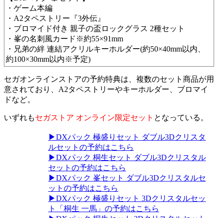
・ゲーム本編
・A2タペストリー『3外伝』
・ブロマイド付き 親子の盃ロックグラス 2種セット
・峯の名刺風カード※約55×91mm
・兄弟の絆 連結アクリルキーホルダー(約50×40mm以内、
約100×30mm以内※予定) ​
セガオンラインストアの予約特典は、複数のセット商品が用
意されており、A2タペストリーやキーホルダー、ブロマイ
ドなど。
いずれも
セガストア オンライン限定セット
となっている。
▶DXパック 極盛りセット ダブル3Dクリスタ
ルセットの予約はこちら
▶DXパック 桐生セット ダブル3Dクリスタル
セットの予約はこちら
▶DXパック 峯セット ダブル3Dクリスタルセ
ットの予約はこちら
▶DXパック 極盛りセット 3Dクリスタルセッ
ト「桐生 一馬」の予約はこちら