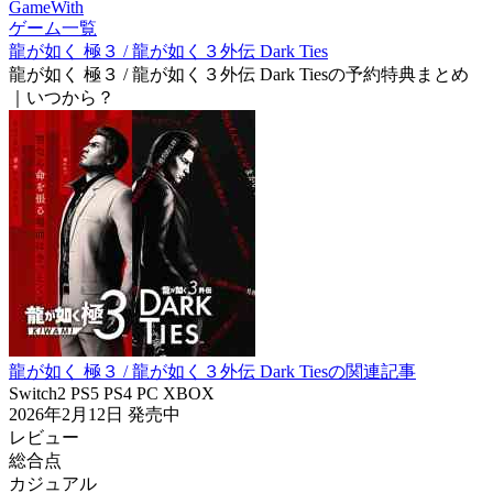
GameWith
ゲーム一覧
龍が如く 極３ / 龍が如く３外伝 Dark Ties
龍が如く 極３ / 龍が如く３外伝 Dark Tiesの予約特典まとめ
｜いつから？
龍が如く 極３ / 龍が如く３外伝 Dark Tiesの関連記事
Switch2
PS5
PS4
PC
XBOX
2026年2月12日
発売中
レビュー
総合点
カジュアル