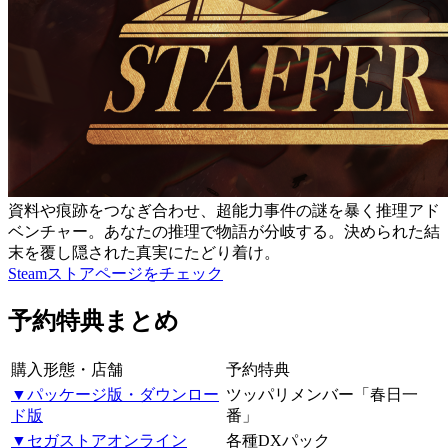
資料や痕跡をつなぎ合わせ、超能力事件の謎を暴く推理アド
ベンチャー。あなたの推理で物語が分岐する。決められた結
末を覆し隠された真実にたどり着け。
Steamストアページをチェック
予約特典まとめ
購入形態・店舗
予約特典
▼パッケージ版・ダウンロー
ツッパリメンバー「春日一
ド版
番」
▼セガストアオンライン
各種DXパック