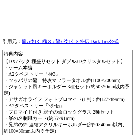
引用元：
龍が如く 極３ / 龍が如く３外伝 Dark Ties公式
特典内容​
【DXパック 極盛りセット ダブル3Dクリスタルセット】
・ゲーム本編
​・A2タペストリー『極3』
・ツッパリの龍 特攻マフラータオル(約1100×200mm)
・ジャケット風キーホルダー 3種セット(約50×50mm以内予
定)
・アサガオライフ フォトブロマイド(L判：約127×89mm)
・A2タペストリー『3外伝』
・ブロマイド付き 親子の盃ロックグラス 2種セット
​・峯の名刺風カード(約55×91mm)
​・兄弟の絆 連結アクリルキーホルダー(約50×40mm以内、
約100×30mm以内※予定)