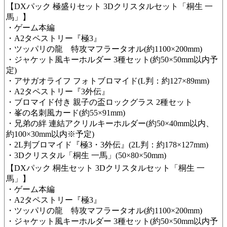
【DXパック 極盛りセット 3Dクリスタルセット「桐生 一
馬」】
・ゲーム本編
​​・A2タペストリー『極3』
・ツッパリの龍 特攻マフラータオル(約1100×200mm)
・ジャケット風キーホルダー 3種セット(約50×50mm以内予
定)
・アサガオライフ フォトブロマイド(L判：約127×89mm)
・A2タペストリー『3外伝』
・ブロマイド付き 親子の盃ロックグラス 2種セット
​・峯の名刺風カード(約55×91mm)
​・兄弟の絆 連結アクリルキーホルダー(約50×40mm以内、
約100×30mm以内※予定)
・2L判ブロマイド『極3・3外伝』 (2L判：約178×127mm)
・3Dクリスタル「桐生 一馬」(50×80×50mm)
【DXパック 桐生セット 3Dクリスタルセット「桐生 一
馬」】
・ゲーム本編
​・A2タペストリー『極3』
・ツッパリの龍 特攻マフラータオル(約1100×200mm)
・ジャケット風キーホルダー 3種セット(約50×50mm以内予