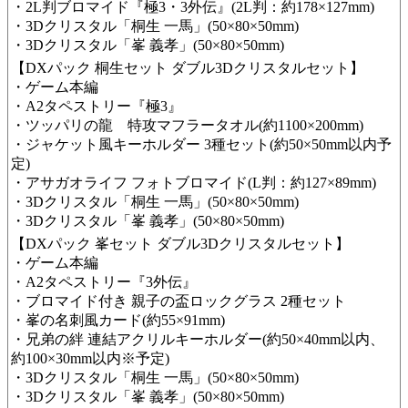
・2L判ブロマイド『極3・3外伝』(2L判：約178×127mm)
・3Dクリスタル「桐生 一馬」(50×80×50mm)
・3Dクリスタル「峯 義孝」(50×80×50mm)
【DXパック 桐生セット ダブル3Dクリスタルセット】
・ゲーム本編
​・A2タペストリー『極3』
・ツッパリの龍 特攻マフラータオル(約1100×200mm)
・ジャケット風キーホルダー 3種セット(約50×50mm以内予
定)
・アサガオライフ フォトブロマイド(L判：約127×89mm)
・3Dクリスタル「桐生 一馬」(50×80×50mm)
・3Dクリスタル「峯 義孝」(50×80×50mm)
【​DXパック 峯セット ダブル3Dクリスタルセット】
・ゲーム本編
​・A2タペストリー『3外伝』
・ブロマイド付き 親子の盃ロックグラス 2種セット
・峯の名刺風カード(約55×91mm )
・兄弟の絆 連結アクリルキーホルダー(約50×40mm以内、
約100×30mm以内※予定)
・3Dクリスタル「桐生 一馬」(50×80×50mm)
・3Dクリスタル「峯 義孝」(50×80×50mm)