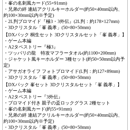
​・峯の名刺風カード(55×91mm )
​・兄弟の絆 連結アクリルキーホルダー(約50×40mm以内、
約100×30mm以内※予定)
・2L判ブロマイド『極3・3外伝』( 2L判：約178×127mm)
​・3Dクリスタル「峯 義孝」(50×80×50mm)
【DXパック 桐生セット 3Dクリスタルセット「峯 義孝」】
・ゲーム本編
・A2タペストリー『極3』
・ツッパリの龍 特攻マフラータオル(約1100×200mm)
・ジャケット風キーホルダー 3種セット(約50×50mm以内予
定)
・アサガオライフ フォトブロマイド(L判：約127×89mm)
​・3Dクリスタル「峯 義孝」(50×80×50mm)
【DXパック 峯セット 3Dクリスタルセット「峯 義孝」】
・ゲーム本編
・A2タペストリー『3外伝』
・ブロマイド付き 親子の盃ロックグラス 2種セット
・峯の名刺風カード(約55×91mm )
・兄弟の絆 連結アクリルキーホルダー(約50×40mm以内、
約100×30mm以内※予定)
・3Dクリスタル「峯 義孝」(50×80×50mm)