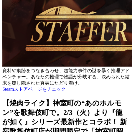
資料や痕跡をつなぎ合わせ、超能力事件の謎を暴く推理アド
ベンチャー。あなたの推理で物語が分岐する。決められた結
末を覆し隠された真実にたどり着け。
Steamストアページをチェック
【焼肉ライク】神室町の“あのホルモ
ン”を歌舞伎町で。2/3（火）より『龍
が如く』シリーズ最新作とコラボ！ 新
宿歌舞伎町店が期間限定で「神室町昭