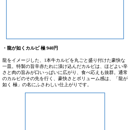
・龍が如くカルビ 極 940円
⿓をイメージした、1本⽜カルビを丸ごと盛り付けた豪快な
⼀⽫。特製の旨⾟⾚たれに漬け込んだカルビは、ほどよい⾟
さと⾁の旨みが⼝いっぱいに広がり、⾷べ応えも抜群。通常
のカルビのその先を⾏く、豪快さとボリューム感は、「⿓が
如く 極」の名にふさわしい仕上がりです。