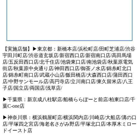
【実施店舗】▶東京都：新橋本店/浜松町店/⽥町芝浦店/渋⾕
宇⽥川町店/渋⾕道⽞坂店/新宿⻄⼝店/新宿南⼝店/⾼⽥⾺場
店/五反⽥⻄⼝店/北千住店/池袋東⼝店/南池袋店/秋葉原電気
街店/秋葉原中央通り店/神⽥⻄⼝店/御茶ノ⽔店/錦⽷町北⼝
店/錦⽷町南⼝店/武蔵⼩⼭店/飯⽥橋店/⼤森⻄⼝店/蒲⽥⻄⼝
店/中野サンモール店/⾼円寺店/⽴川南⼝店/東久留⽶店/⼋王
⼦店/国⽴店/両国店/浅草店/
▶千葉県：新京成⼋柱駅店/船橋ららぽーと前店/柏東⼝店/千
葉C-one店
▶神奈川県：横浜鶴屋町店/横浜関内店/川崎店/⼤船店/溝の⼝
店/平塚四之宮店/海⽼名さがみ野店/平塚北⼝店/本厚⽊ミロー
ドイースト店