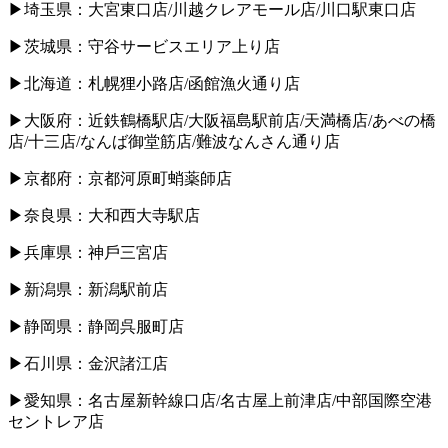
▶埼⽟県：⼤宮東⼝店/川越クレアモール店/川⼝駅東⼝店
▶茨城県：守⾕サービスエリア上り店
▶北海道：札幌狸⼩路店/函館漁⽕通り店
▶⼤阪府：近鉄鶴橋駅店/⼤阪福島駅前店/天満橋店/あべの橋
店/⼗三店/なんば御堂筋店/難波なんさん通り店
▶京都府：京都河原町蛸薬師店
▶奈良県：⼤和⻄⼤寺駅店
▶兵庫県：神⼾三宮店
▶新潟県：新潟駅前店
▶静岡県：静岡呉服町店
▶⽯川県：⾦沢諸江店
▶愛知県：名古屋新幹線⼝店/名古屋上前津店/中部国際空港
セントレア店