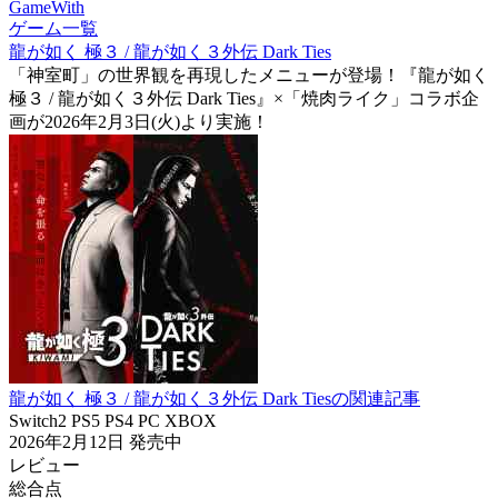
GameWith
ゲーム一覧
龍が如く 極３ / 龍が如く３外伝 Dark Ties
「神室町」の世界観を再現したメニューが登場！『龍が如く
極３ / 龍が如く３外伝 Dark Ties』×「焼⾁ライク」コラボ企
画が2026年2月3日(火)より実施！
龍が如く 極３ / 龍が如く３外伝 Dark Tiesの関連記事
Switch2
PS5
PS4
PC
XBOX
2026年2月12日
発売中
レビュー
総合点