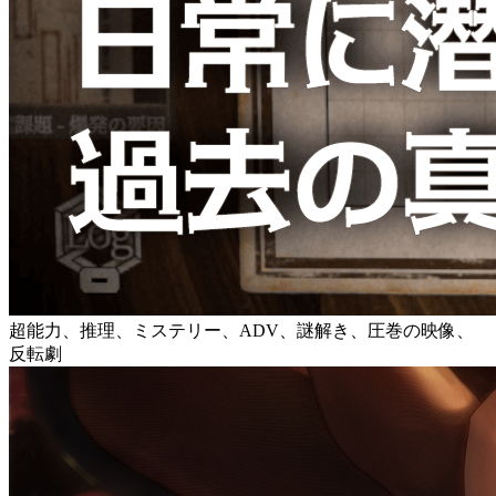
超能力、推理、ミステリー、ADV、謎解き、圧巻の映像、
反転劇