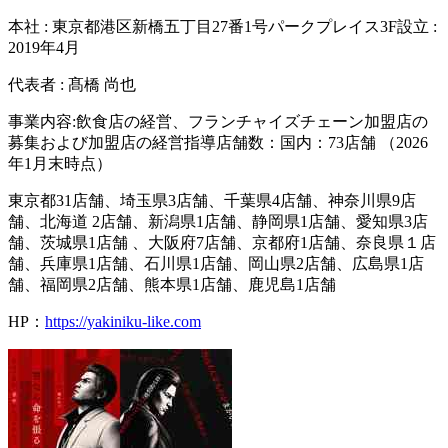
本社 : 東京都港区新橋五丁⽬27番1号パークプレイス3F設⽴ :
2019年4⽉
代表者 : 髙橋 尚也
事業内容:飲⾷店の経営、フランチャイズチェーン加盟店の
募集および加盟店の経営指導店舗数：国内：73店舗 （2026
年1⽉末時点）
東京都31店舗、埼⽟県3店舗、千葉県4店舗、神奈川県9店
舗、北海道 2店舗、新潟県1店舗、静岡県1店舗、愛知県3店
舗、茨城県1店舗 、⼤阪府7店舗、京都府1店舗、奈良県１店
舗、兵庫県1店舗、⽯川県1店舗、岡⼭県2店舗、広島県1店
舗、福岡県2店舗、熊本県1店舗、⿅児島1店舗
HP：
https://yakiniku-like.com