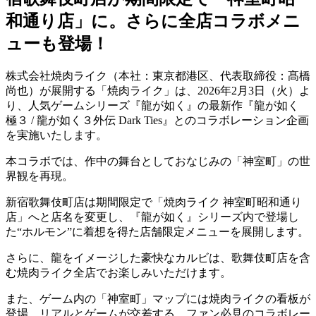
和通り店」に。さらに全店コラボメニ
ューも登場！
株式会社焼⾁ライク（本社：東京都港区、代表取締役：髙橋
尚也）が展開する「焼⾁ライク」は、2026年2⽉3⽇（⽕）よ
り、⼈気ゲームシリーズ『龍が如く』の最新作『龍が如く
極３ / 龍が如く３外伝 Dark Ties』とのコラボレーション企画
を実施いたします。
本コラボでは、作中の舞台としておなじみの「神室町」の世
界観を再現。
新宿歌舞伎町店は期間限定で「焼⾁ライク 神室町昭和通り
店」へと店名を変更し、『⿓が如く』シリーズ内で登場し
た“ホルモン”に着想を得た店舗限定メニューを展開します。
さらに、⿓をイメージした豪快なカルビは、歌舞伎町店を含
む焼⾁ライク全店でお楽しみいただけます。
また、ゲーム内の「神室町」マップには焼⾁ライクの看板が
登場。リアルとゲームが交差する、ファン必⾒のコラボレー