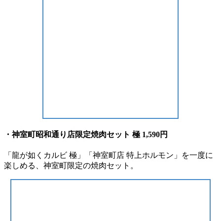
・神室町昭和通り店限定焼肉セット 極 1,590円
「⿓が如くカルビ 極」「神室町店 特上ホルモン」を⼀度に
楽しめる、神室町限定の焼⾁セット。