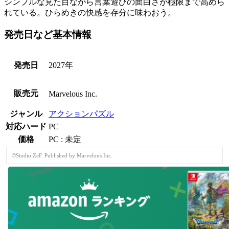
シンプルな見た目ながら
言葉遊びの面白さ
が極限まで高めら
れている。ひらめきの快感を存分に味わおう。
発売日など基本情報
発売日
2027年
販売元
Marvelous Inc.
ジャンル
アクションパズル
対応ハード
PC
価格
PC : 未定
©Studio ZeF. Published by Marvelous Inc.