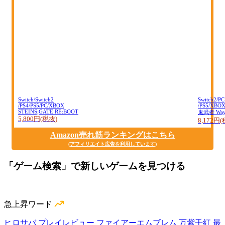
Switch/Switch2
Switch2/PC
/PS4/PS5/PC/XBOX
/PS5/XBO
STEINS;GATE RE:BOOT
鬼武者 Way o
5,800円(税抜)
8,172円
Amazon売れ筋ランキングはこちら
(アフィリエイト広告を利用しています)
「ゲーム検索」で新しいゲームを見つける
急上昇ワード
ヒロサバ プレイレビュー
ファイアーエムブレム 万紫千紅 最