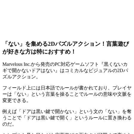
「ない」を集める2Dパズルアクション！言葉遊び
が好きな方は特におすすめ！
Marvelous Inc.から発売のPC対応ゲームソフト『
黒くないカ
ギで開かないドアはない
』はコミカルなビジュアルの
2Dパ
ズルアクション
。
フィールド上には日本語でルールが書かれており、プレイヤ
ーは「
ない
」という言葉を操ることで
ルールの意味や文脈を
変更
できる。
例えば「
ドアは黒い鍵で開かない
」という文の「
ない
」を奪
うことで「
ドアは黒い鍵で開く
」というルールに置き換わる
のだ。