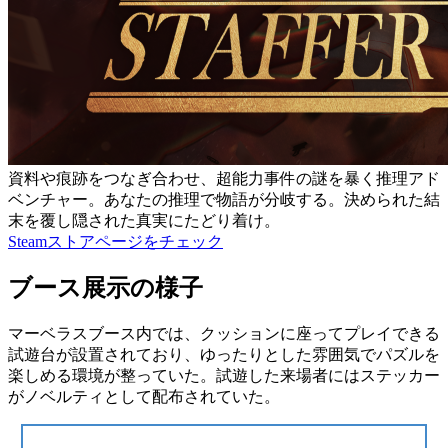
資料や痕跡をつなぎ合わせ、超能力事件の謎を暴く推理アド
ベンチャー。あなたの推理で物語が分岐する。決められた結
末を覆し隠された真実にたどり着け。
Steamストアページをチェック
ブース展示の様子
マーベラスブース内では、
クッションに座ってプレイできる
試遊台
が設置されており、ゆったりとした雰囲気でパズルを
楽しめる環境が整っていた。試遊した来場者には
ステッカー
がノベルティとして配布
されていた。