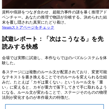
資料や痕跡をつなぎ合わせ、超能力事件の謎を暴く推理アド
ベンチャー。あなたの推理で物語が分岐する。決められた結
末を覆し隠された真実にたどり着け。
Steamストアページをチェック
試遊レポート：「次はこうなる」を先
読みする快感
会場では実際に試遊し、本作ならではのパズルシステムを体
験した。
各ステージには複数のルール文が配置されており、変更可能
なテキストを書き換えることでそのルールを変えられる仕組
みだ。たとえば「カギは重くない」というルール文を「重
い」に変えると、カギが重力で落下してきて手に取れるよう
になる。
ルール文が変わることで、ステージそのものの物理
法則が変化する
のが本作最大の特徴だ。