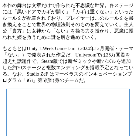
本作の舞台は
文章だけで作られた不思議な世界
。各ステージ
には「黒いドアでカギが開く」「カギは重くない」といった
ルール文
が配置されており、プレイヤーはこのルール文を書
き換えることで世界の物理法則そのものを変えていく。主人
公「貴方」は女神から「ない」を操る力を授かり、悪魔に攫
われた姫を救うために謎を解き進めていく。
もともとはUnity 1-Week Game Jam（2024年12月開催・テーマ
「ない」）で発表された作品だ。
Unityroomでは25万閲覧を
超えた話題作
で、Steam版では新ギミックや新パズルを追加
した約70ステージと複数エンディングを搭載予定となってい
る。なお、Studio ZeF はマーベラスのインキュベーションプ
ログラム「iGi」第5期出身のチームだ。