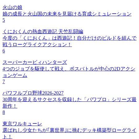
火山の娘
娘の成長と火山国の未来を見届ける育成シミュレーション
5
くにおくんの熱血西遊記 天竺乱闘編
今度の「くにおくん」は西遊記！自分だけのビルドを組んで
戦うローグライクアクション！
6
スーパーカービィハンターズ
4つのジョブを駆使して戦え、ボスバトルが中心の2Dアクシ
ョンゲーム
7
パワフルプロ野球2026-2027
30周年を迎えるサクセスを収録した「パワプロ」シリーズ最
新作！
8
東京ワルキューレ
選ばれし少女たちが｢裏世界｣に挑むデッキ構築型ローグライ
ト！