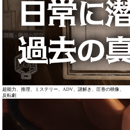
超能力、推理、ミステリー、ADV、謎解き、圧巻の映像、
反転劇