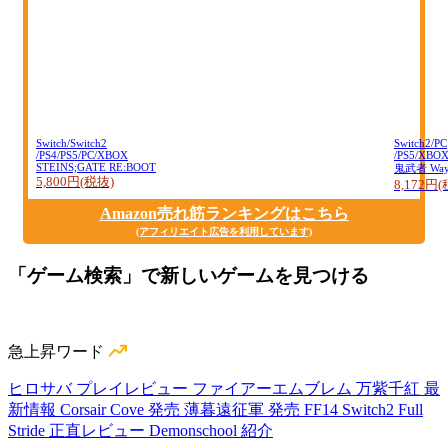
Switch/Switch2
Switch2/PC
/PS4/PS5/PC/XBOX
/PS5/XBO
STEINS;GATE RE:BOOT
鬼武者 Way o
5,800円(税抜)
8,172円
Amazon売れ筋ランキングはこちら
(アフィリエイト広告を利用しています)
「ゲーム検索」で新しいゲームを見つける
急上昇ワード
ヒロサバ プレイレビュー
ファイアーエムブレム 万紫千紅 最
新情報
Corsair Cove 発売
薄暮遠征軍 発売
FF14 Switch2
Full
Stride 正直レビュー
Demonschool 紹介