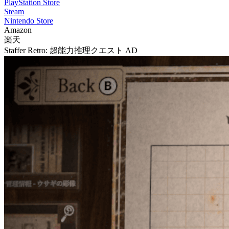
PlayStation Store
Steam
Nintendo Store
Amazon
楽天
Staffer Retro: 超能力推理クエスト
AD