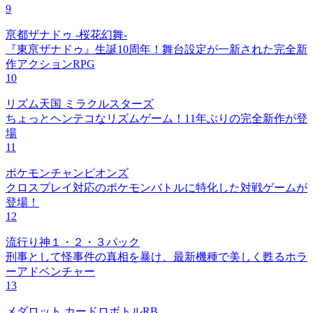
9
亰都ザナドゥ -桜花幻舞-
『東亰ザナドゥ』生誕10周年！舞台設定が一新された完全新
作アクションRPG
10
リズム天国 ミラクルスターズ
ちょっとヘンテコなリズムゲーム！11年ぶりの完全新作が登
場
11
ポケモンチャンピオンズ
クロスプレイ対応のポケモンバトルに特化した対戦ゲームが
登場！
12
流行り神１・２・３パック
刑事として怪事件の真相を暴け、最新機種で美しく甦るホラ
ーアドベンチャー
13
メダロット カードロボトルRB