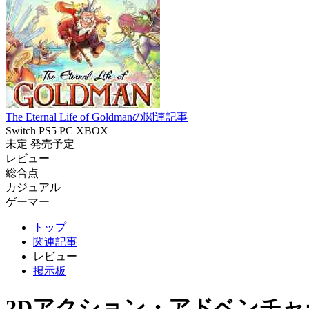
The Eternal Life of Goldmanの関連記事
Switch
PS5
PC
XBOX
未定
発売予定
レビュー
総合点
カジュアル
ゲーマー
トップ
関連記事
レビュー
掲示板
2Dアクション・アドベンチャー『The