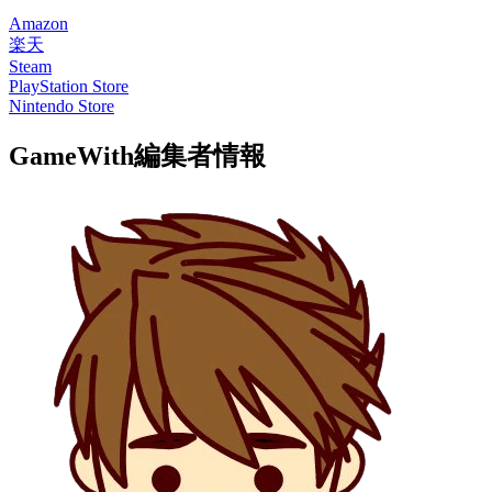
Amazon
楽天
Steam
PlayStation Store
Nintendo Store
GameWith編集者情報