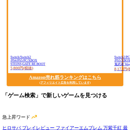
Switch/Switch2
Switch2/PC
/PS4/PS5/PC/XBOX
/PS5/XBO
STEINS;GATE RE:BOOT
鬼武者 Way o
5,800円(税抜)
8,172円
Amazon売れ筋ランキングはこちら
(アフィリエイト広告を利用しています)
「ゲーム検索」で新しいゲームを見つける
急上昇ワード
ヒロサバ プレイレビュー
ファイアーエムブレム 万紫千紅 最