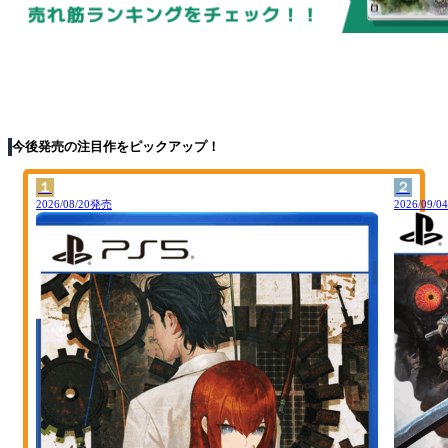
今後発売の注目作をピックアップ！
１
２
2026/08/20発売
2026/09/