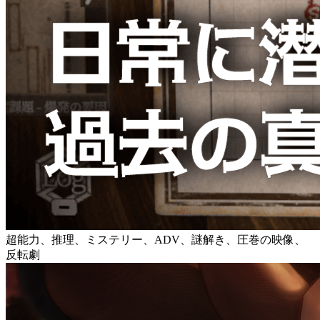
超能力、推理、ミステリー、ADV、謎解き、圧巻の映像、
反転劇