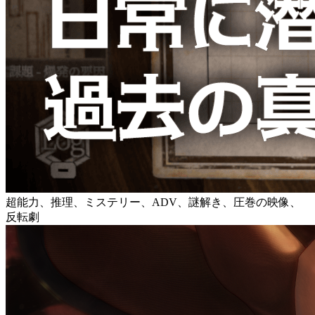
超能力、推理、ミステリー、ADV、謎解き、圧巻の映像、
反転劇