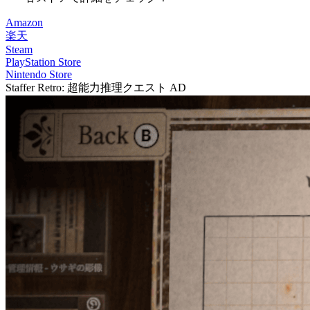
Amazon
楽天
Steam
PlayStation Store
Nintendo Store
Staffer Retro: 超能力推理クエスト
AD