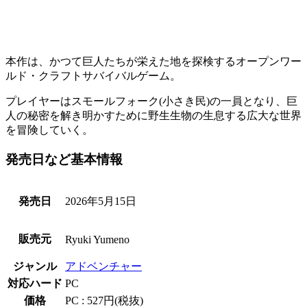
本作は、かつて巨人たちが栄えた地を探検する
オープンワー
ルド・クラフトサバイバル
ゲーム。
プレイヤーは
スモールフォーク(小さき民)
の一員となり、巨
人の秘密を解き明かすために野生生物の生息する
広大な世界
を冒険
していく。
発売日など基本情報
発売日
2026年5月15日
販売元
Ryuki Yumeno
ジャンル
アドベンチャー
対応ハード
PC
価格
PC : 527円(税抜)