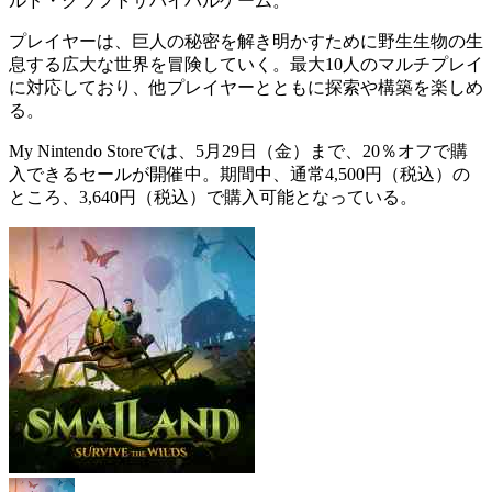
ルド・クラフトサバイバル
ゲーム。
プレイヤーは、巨人の秘密を解き明かすために
野生生物の生
息する広大な世界を冒険
していく。最大10人の
マルチプレイ
に対応
しており、他プレイヤーとともに探索や構築を楽しめ
る。
My Nintendo Storeでは、5月29日（金）まで、
20％オフで購
入できるセール
が開催中。期間中、通常4,500円（税込）の
ところ、
3,640円（税込）で購入可能
となっている。