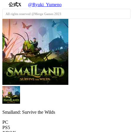
公式X
@Ryuki_Yumeno
All rights reserved @Merge Games 2023
Smalland: Survive the Wilds
PC
PS5