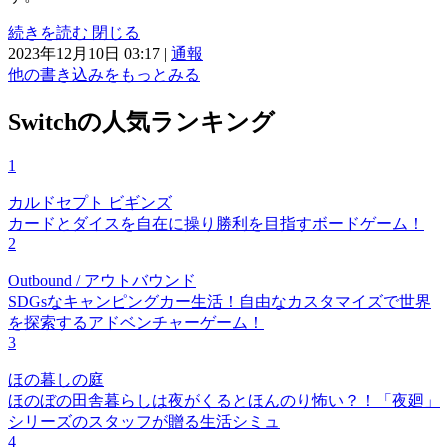
続きを読む
閉じる
2023年12月10日 03:17
|
通報
他の書き込みをもっとみる
Switchの人気ランキング
1
カルドセプト ビギンズ
カードとダイスを自在に操り勝利を目指すボードゲーム！
2
Outbound / アウトバウンド
SDGsなキャンピングカー生活！自由なカスタマイズで世界
を探索するアドベンチャーゲーム！
3
ほの暮しの庭
ほのぼの田舎暮らしは夜がくるとほんのり怖い？！「夜廻」
シリーズのスタッフが贈る生活シミュ
4