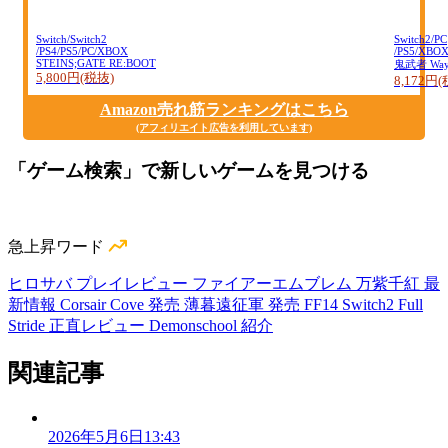
Switch/Switch2
Switch2/PC
/PS4/PS5/PC/XBOX
/PS5/XBO
STEINS;GATE RE:BOOT
鬼武者 Way o
5,800円(税抜)
8,172円
Amazon売れ筋ランキングはこちら
(アフィリエイト広告を利用しています)
「ゲーム検索」で新しいゲームを見つける
急上昇ワード
ヒロサバ プレイレビュー
ファイアーエムブレム 万紫千紅 最
新情報
Corsair Cove 発売
薄暮遠征軍 発売
FF14 Switch2
Full
Stride 正直レビュー
Demonschool 紹介
関連記事
2026年5月6日13:43