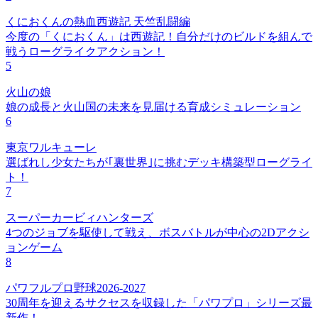
くにおくんの熱血西遊記 天竺乱闘編
今度の「くにおくん」は西遊記！自分だけのビルドを組んで
戦うローグライクアクション！
5
火山の娘
娘の成長と火山国の未来を見届ける育成シミュレーション
6
東京ワルキューレ
選ばれし少女たちが｢裏世界｣に挑むデッキ構築型ローグライ
ト！
7
スーパーカービィハンターズ
4つのジョブを駆使して戦え、ボスバトルが中心の2Dアクシ
ョンゲーム
8
パワフルプロ野球2026-2027
30周年を迎えるサクセスを収録した「パワプロ」シリーズ最
新作！