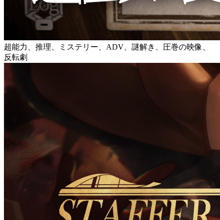
超能力、推理、ミステリー、ADV、謎解き、圧巻の映像、
反転劇