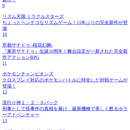
9
リズム天国 ミラクルスターズ
ちょっとヘンテコなリズムゲーム！11年ぶりの完全新作が登
場
10
亰都ザナドゥ -桜花幻舞-
『東亰ザナドゥ』生誕10周年！舞台設定が一新された完全新
作アクションRPG
11
ポケモンチャンピオンズ
クロスプレイ対応のポケモンバトルに特化した対戦ゲームが
登場！
12
流行り神１・２・３パック
刑事として怪事件の真相を暴け、最新機種で美しく甦るホラ
ーアドベンチャー
13