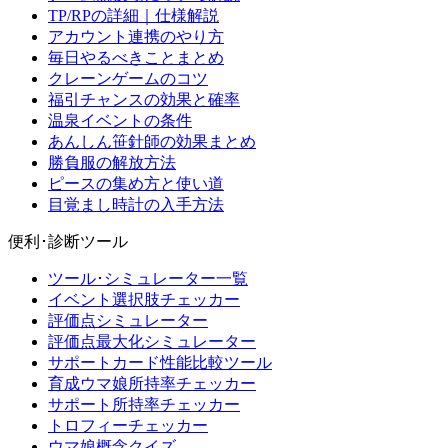
TP/RPの詳細｜仕様解説
アカウント連携のやり方
毎日やるべきことまとめ
クレーンゲームのコツ
福引チャンスの効果と確率
温泉イベントの条件
あんしん笹針師の効果まとめ
勝負服の解放方法
ピースの集め方と使い道
目覚まし時計の入手方法
便利･診断ツール
ツール･シミュレーター一覧
イベント選択肢チェッカー
評価点シミュレーター
評価点最大化シミュレーター
サポートカード性能比較ツール
育成ウマ娘所持率チェッカー
サポート所持率チェッカー
トロフィーチェッカー
ウマ娘概念クイズ