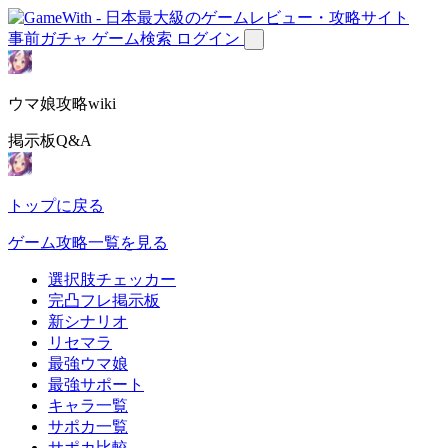
事前ガチャ
ゲーム検索
ログイン
ウマ娘攻略wiki
掲示板Q&A
トップに戻る
ゲーム攻略一覧を見る
選択肢チェッカー
完凸フレ掲示板
新シナリオ
リセマラ
最強ウマ娘
最強サポート
キャラ一覧
サポカ一覧
サポカ比較