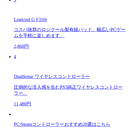
Logicool G F310r
コスパ抜群のロジクール製有線パッド。幅広いPCゲー
ムを手軽に楽しめます。
2,860円
4
DualSense ワイヤレスコントローラー
圧倒的な没入感を生むPS5純正ワイヤレスコントロー
ラー。
11,480円
PC/Steamコントローラーおすすめ20選はこちら