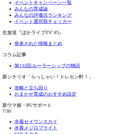
イベントキャンペーン一覧
みんなの育成論
みんなの評価点ランキング
イベント選択肢チェッカー
生放送『ぱかライブTV' #5』
発表された情報まとめ
コラム記事
第132回:ルーラーシップの物語
新シナリオ「らっしゃい！トレセン軒！」
攻略と立ち回り
おまかせ育成のおすすめ設定
新ウマ娘・PUサポート
7/30
水着セイウンスカイ
水着メジロブライト