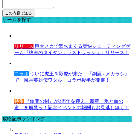
ゲームを探す
リリース
巨大メカで撃ちまくる爽快シューティングゲ
ーム『終末のタイタン：ラストラッシュ』リリース！
コラボ
ついに虎王＆影虎が来た！『鋼嵐 - メカラシ』
で「魔神英雄伝ワタル」コラボ後半が開催！
特集
『鈴蘭の剣』が2周年を迎え、新章「氷と血の
道」を解禁ッ！記念イベントの報酬もお見逃し無く！
攻略記事ランキング