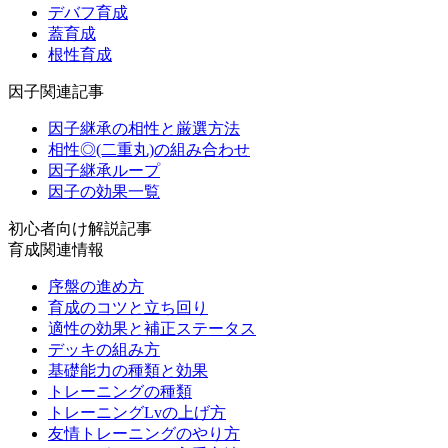
デバフ育成
蓋育成
根性育成
因子関連記事
因子継承の相性と厳選方法
相性◎(二重丸)の組み合わせ
因子継承ループ
因子の効果一覧
初心者向け解説記事
育成関連情報
序盤の進め方
育成のコツと立ち回り
適性の効果と補正ステータス
デッキの組み方
基礎能力の種類と効果
トレーニングの種類
トレーニングLvの上げ方
友情トレーニングのやり方