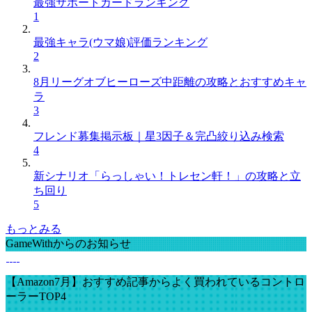
最強サポートカードランキング
1
最強キャラ(ウマ娘)評価ランキング
2
8月リーグオブヒーローズ中距離の攻略とおすすめキャ
ラ
3
フレンド募集掲示板｜星3因子＆完凸絞り込み検索
4
新シナリオ「らっしゃい！トレセン軒！」の攻略と立
ち回り
5
もっとみる
GameWithからのお知らせ
【Amazon7月】おすすめ記事からよく買われているコントロ
ーラーTOP4