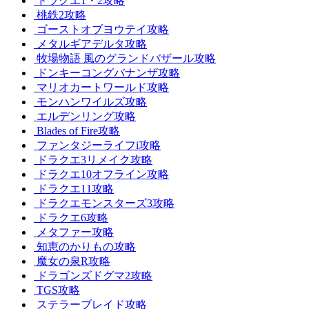
ドラクエ1・2攻略
桃鉄2攻略
ゴーストオブヨウテイ攻略
メタルギアデルタ攻略
牧場物語 風のグランドバザール攻略
ドンキーコングバナンザ攻略
マリオカートワールド攻略
モンハンワイルズ攻略
エルデンリング攻略
Blades of Fire攻略
ファンタジーライフi攻略
ドラクエ3リメイク攻略
ドラクエ10オフライン攻略
ドラクエ11攻略
ドラクエモンスターズ3攻略
ドラクエ6攻略
メタファー攻略
知恵のかりもの攻略
魔女の泉R攻略
ドラゴンズドグマ2攻略
TGS攻略
ステラーブレイド攻略