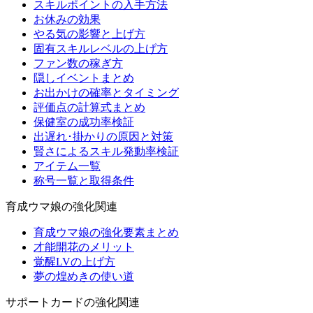
スキルポイントの入手方法
お休みの効果
やる気の影響と上げ方
固有スキルレベルの上げ方
ファン数の稼ぎ方
隠しイベントまとめ
お出かけの確率とタイミング
評価点の計算式まとめ
保健室の成功率検証
出遅れ･掛かりの原因と対策
賢さによるスキル発動率検証
アイテム一覧
称号一覧と取得条件
育成ウマ娘の強化関連
育成ウマ娘の強化要素まとめ
才能開花のメリット
覚醒LVの上げ方
夢の煌めきの使い道
サポートカードの強化関連