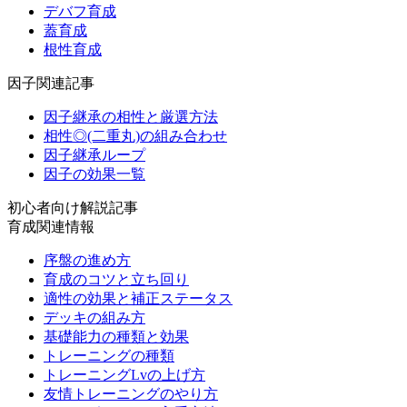
デバフ育成
蓋育成
根性育成
因子関連記事
因子継承の相性と厳選方法
相性◎(二重丸)の組み合わせ
因子継承ループ
因子の効果一覧
初心者向け解説記事
育成関連情報
序盤の進め方
育成のコツと立ち回り
適性の効果と補正ステータス
デッキの組み方
基礎能力の種類と効果
トレーニングの種類
トレーニングLvの上げ方
友情トレーニングのやり方