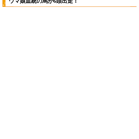
ウマ娘血統の馬が6頭出走！