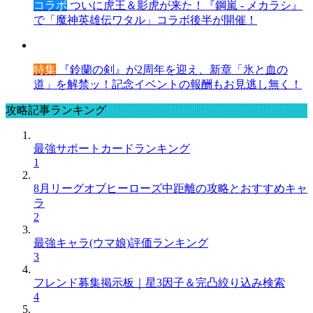
コラボ
ついに虎王＆影虎が来た！『鋼嵐 - メカラシ』
で「魔神英雄伝ワタル」コラボ後半が開催！
特集
『鈴蘭の剣』が2周年を迎え、新章「氷と血の
道」を解禁ッ！記念イベントの報酬もお見逃し無く！
攻略記事ランキング
最強サポートカードランキング
1
8月リーグオブヒーローズ中距離の攻略とおすすめキャ
ラ
2
最強キャラ(ウマ娘)評価ランキング
3
フレンド募集掲示板｜星3因子＆完凸絞り込み検索
4