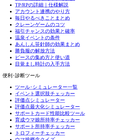
TP/RPの詳細｜仕様解説
アカウント連携のやり方
毎日やるべきことまとめ
クレーンゲームのコツ
福引チャンスの効果と確率
温泉イベントの条件
あんしん笹針師の効果まとめ
勝負服の解放方法
ピースの集め方と使い道
目覚まし時計の入手方法
便利･診断ツール
ツール･シミュレーター一覧
イベント選択肢チェッカー
評価点シミュレーター
評価点最大化シミュレーター
サポートカード性能比較ツール
育成ウマ娘所持率チェッカー
サポート所持率チェッカー
トロフィーチェッカー
ウマ娘概念クイズ