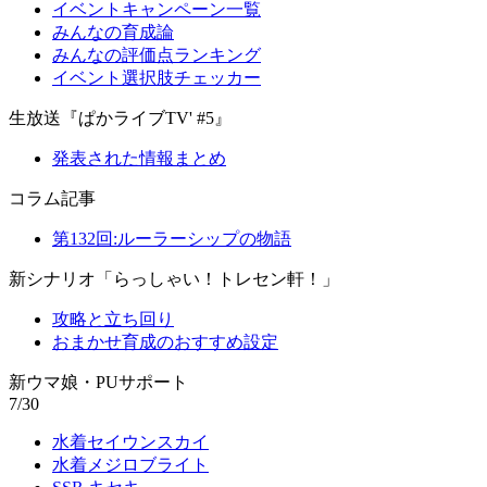
イベントキャンペーン一覧
みんなの育成論
みんなの評価点ランキング
イベント選択肢チェッカー
生放送『ぱかライブTV' #5』
発表された情報まとめ
コラム記事
第132回:ルーラーシップの物語
新シナリオ「らっしゃい！トレセン軒！」
攻略と立ち回り
おまかせ育成のおすすめ設定
新ウマ娘・PUサポート
7/30
水着セイウンスカイ
水着メジロブライト