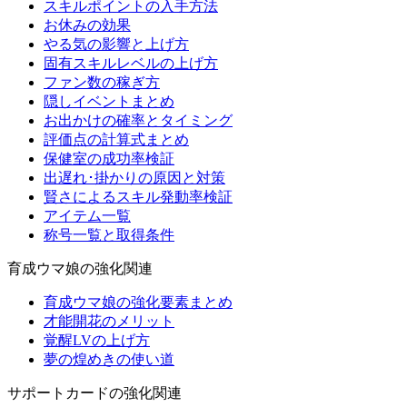
スキルポイントの入手方法
お休みの効果
やる気の影響と上げ方
固有スキルレベルの上げ方
ファン数の稼ぎ方
隠しイベントまとめ
お出かけの確率とタイミング
評価点の計算式まとめ
保健室の成功率検証
出遅れ･掛かりの原因と対策
賢さによるスキル発動率検証
アイテム一覧
称号一覧と取得条件
育成ウマ娘の強化関連
育成ウマ娘の強化要素まとめ
才能開花のメリット
覚醒LVの上げ方
夢の煌めきの使い道
サポートカードの強化関連