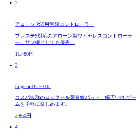
2
アローン PS5用無線コントローラー
プレステ5対応のアローン製ワイヤレスコントローラ
ー。サブ機としても優秀。
11,480円
3
Logicool G F310r
コスパ抜群のロジクール製有線パッド。幅広いPCゲー
ムを手軽に楽しめます。
2,860円
4