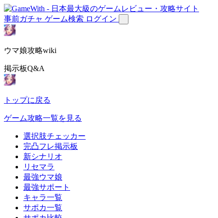
事前ガチャ
ゲーム検索
ログイン
ウマ娘攻略wiki
掲示板Q&A
トップに戻る
ゲーム攻略一覧を見る
選択肢チェッカー
完凸フレ掲示板
新シナリオ
リセマラ
最強ウマ娘
最強サポート
キャラ一覧
サポカ一覧
サポカ比較