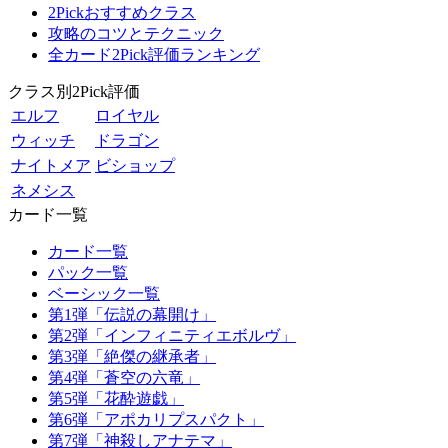
2Pickおすすめクラス
攻略のコツとテクニック
全カード2Pick評価ランキング
クラス別2Pick評価
エルフ
ロイヤル
ウィッチ
ドラゴン
ナイトメア
ビショップ
ネメシス
カード一覧
カード一覧
パック一覧
ベーシック一覧
第1弾「伝説の幕開け」
第2弾「インフィニティエボルヴ」
第3弾「絶傑の継承者」
第4弾「蒼空の六竜」
第5弾「花酔遊戯」
第6弾「アポカリプスパクト」
第7弾「神殺しアナテマ」