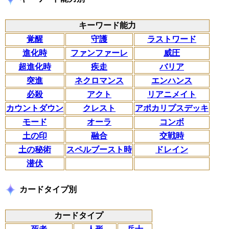
キーワード能力
覚醒
守護
ラストワード
進化時
ファンファーレ
威圧
超進化時
疾走
バリア
突進
ネクロマンス
エンハンス
必殺
アクト
リアニメイト
カウントダウン
クレスト
アポカリプスデッキ
モード
オーラ
コンボ
土の印
融合
交戦時
土の秘術
スペルブースト時
ドレイン
潜伏
カードタイプ別
カードタイプ