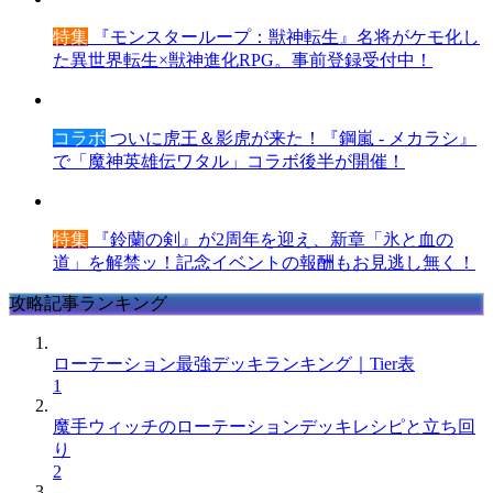
特集
『モンスターループ：獣神転生』名将がケモ化し
た異世界転生×獣神進化RPG。事前登録受付中！
コラボ
ついに虎王＆影虎が来た！『鋼嵐 - メカラシ』
で「魔神英雄伝ワタル」コラボ後半が開催！
特集
『鈴蘭の剣』が2周年を迎え、新章「氷と血の
道」を解禁ッ！記念イベントの報酬もお見逃し無く！
攻略記事ランキング
ローテーション最強デッキランキング｜Tier表
1
魔手ウィッチのローテーションデッキレシピと立ち回
り
2