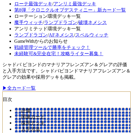
ローテ最強デッキ
/
アンリミ最強デッキ
第8弾「クロニクルオブデスティニー」新カード一覧
ローテーション環境デッキ一覧
魔手ウィッチ
/
ランプドラゴン
/
破壊ネメシス
アンリミテッド環境デッキ一覧
ランプドラゴン
/
AFネメシス
/
スペルウィッチ
GameWithからのお知らせ
戦績管理ツールで勝率をチェック！
未経験可&完全在宅！攻略ライター募集！
シャドバ ビヨンドのマナリアフレンズアン＆グレアの評価
と入手方法です。シャドバビヨンドマナリアフレンズアン＆
グレアの効果や採用デッキも掲載。
▶全カード一覧
目次
評価
関連カード
採用デッキ
入手方法