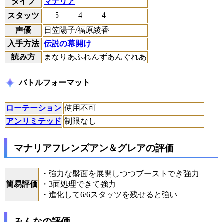
タイプ
マナリア
5
4
4
スタッツ
声優
日笠陽子/福原綾香
入手方法
伝説の幕開け
読み方
まなりあふれんずあんぐれあ
バトルフォーマット
ローテーション
使用不可
アンリミテッド
制限なし
マナリアフレンズアン＆グレアの評価
・強力な盤面を展開しつつブーストでき強力
簡易評価
・3面処理できて強力
・進化して6/6スタッツを残せると強い
みんなの評価