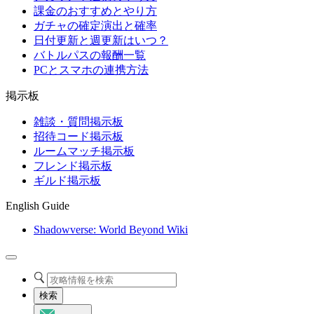
課金のおすすめとやり方
ガチャの確定演出と確率
日付更新と週更新はいつ？
バトルパスの報酬一覧
PCとスマホの連携方法
掲示板
雑談・質問掲示板
招待コード掲示板
ルームマッチ掲示板
フレンド掲示板
ギルド掲示板
English Guide
Shadowverse: World Beyond Wiki
検索