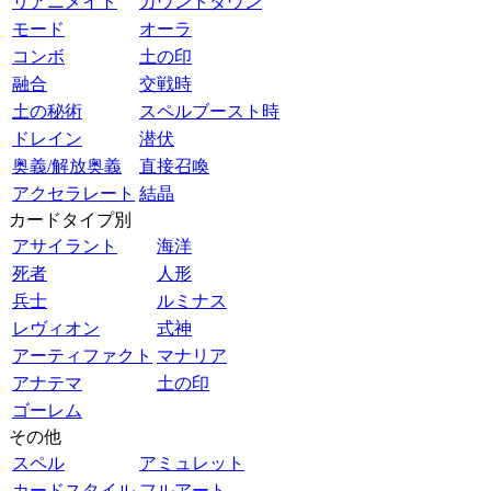
リアニメイト
カウントダウン
モード
オーラ
コンボ
土の印
融合
交戦時
土の秘術
スペルブースト時
ドレイン
潜伏
奥義/解放奥義
直接召喚
アクセラレート
結晶
カードタイプ別
アサイラント
海洋
死者
人形
兵士
ルミナス
レヴィオン
式神
アーティファクト
マナリア
アナテマ
土の印
ゴーレム
その他
スペル
アミュレット
カードスタイル
フルアート