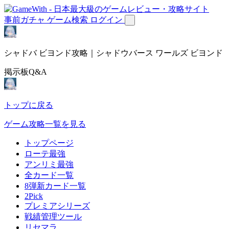
事前ガチャ
ゲーム検索
ログイン
シャドバ ビヨンド攻略｜シャドウバース ワールズ ビヨンド
掲示板Q&A
トップに戻る
ゲーム攻略一覧を見る
トップページ
ローテ最強
アンリミ最強
全カード一覧
8弾新カード一覧
2Pick
プレミアシリーズ
戦績管理ツール
リセマラ