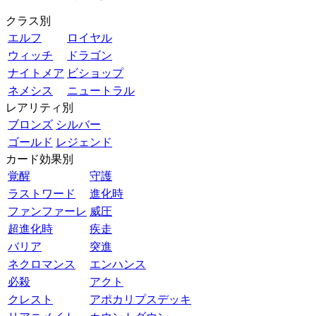
クラス別
エルフ
ロイヤル
ウィッチ
ドラゴン
ナイトメア
ビショップ
ネメシス
ニュートラル
レアリティ別
ブロンズ
シルバー
ゴールド
レジェンド
カード効果別
覚醒
守護
ラストワード
進化時
ファンファーレ
威圧
超進化時
疾走
バリア
突進
ネクロマンス
エンハンス
必殺
アクト
クレスト
アポカリプスデッキ