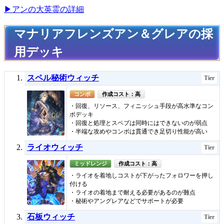
▶アンの大英霊の詳細
マナリアフレンズアン＆グレアの採
用デッキ
スペル秘術ウィッチ
Tier
コンボ
作成コスト：高
・回復、リソース、フィニッシュ手段が高水準なコン
ボデッキ
・回復と処理とスペブは同時にはできないのが弱点
・半端な攻めやコンボは貫通でき足切り性能が高い
ライオウィッチ
Tier
ミッドレンジ
作成コスト：高
・ライオを着地しコストが下がったフォロワーを押し
付ける
・ライオの着地まで耐える必要があるのが難点
・秘術やアングレアなどでサポートが必要
石板ウィッチ
Tier