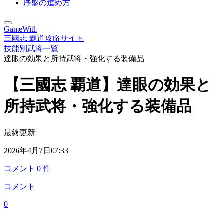
序盤の進め方
GameWith
三國志 覇道攻略サイト
技能別武将一覧
達眼の効果と所持武将・強化する装備品
【三國志 覇道】達眼の効果と
所持武将・強化する装備品
最終更新:
2026年4月7日07:33
コメント
0
件
コメント
0