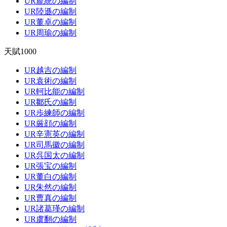
UR龐統の編制
UR陸遜の編制
UR董卓の編制
UR周瑜の編制
天賦1000
UR越吉の編制
UR袁術の編制
UR軻比能の編制
UR鄒氏の編制
UR歩練師の編制
UR厳顔の編制
UR辛憲英の編制
UR司馬徽の編制
UR呉国太の編制
UR張宝の編制
UR董白の編制
UR朱然の編制
UR曹真の編制
UR諸葛瑾の編制
UR虞翻の編制