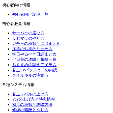
初心者向け情報
初心者向け記事一覧
初心者必見情報
サーバーの選び方
リセマラのやり方
ガチャの種類と演出まとめ
序盤の効率的な進め方
毎日やるべき日課まとめ
七日祭の攻略と報酬一覧
おすすめの課金アイテム
君主Lvパックとその内訳
タイルキルの注意点
各種システム情報
君主レベルの上げ方
VIPの上げ方と特典情報
拠点の種類と攻略方法
修練の報酬とやり方