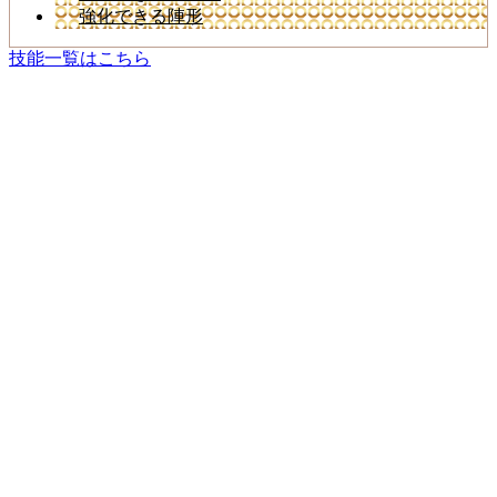
強化できる陣形
技能一覧はこちら