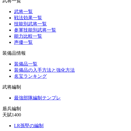
武将一覧
武将一覧
戦法効果一覧
技能別武将一覧
参軍技能別武将一覧
能力比較一覧
声優一覧
装備品情報
装備品一覧
装備品の入手方法と強化方法
名宝ランキング
武将編制
最強部隊編制テンプレ
盾兵編制
天賦1400
LR孫堅の編制