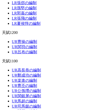
LR張郃の編制
LR孫堅の編制
LR郭嘉の編制
LR張飛の編制
LR夏侯惇の編制
天賦1200
UR曹操の編制
UR関羽の編制
UR呂布の編制
天賦1100
UR高長恭の編制
UR鄭成功の編制
UR楽進の編制
UR曹丕の編制
UR公孫瓚の編制
UR関銀屏の編制
UR馬超の編制
UR司馬懿の編制