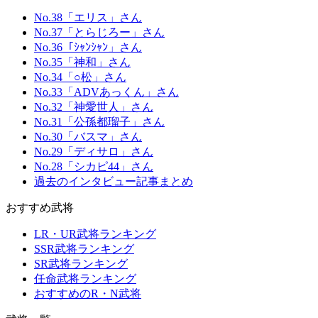
No.38「エリス」さん
No.37「とらじろー」さん
No.36「ｼｬﾝｼｬﾝ」さん
No.35「神和」さん
No.34「○松」さん
No.33「ADVあっくん」さん
No.32「神愛世人」さん
No.31「公孫都瑠子」さん
No.30「バスマ」さん
No.29「ディサロ」さん
No.28「シカピ44」さん
過去のインタビュー記事まとめ
おすすめ武将
LR・UR武将ランキング
SSR武将ランキング
SR武将ランキング
任命武将ランキング
おすすめのR・N武将