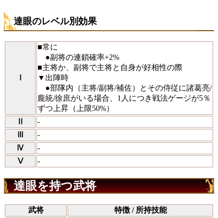
達眼のレベル別効果
■常に
●副将の連鎖確率+2%
■主将か、副将で主将と自身が好相性の際
Ⅰ
▼出陣時
●部隊内（主将/副将/補佐）とその侍従に諸葛亮/
龐統/徐庶がいる場合、1人につき戦法ゲージが5％
ずつ上昇（上限50%）
Ⅱ
-
Ⅲ
-
Ⅳ
-
Ⅴ
-
達眼を持つ武将
武将
特徴 / 所持技能