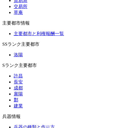
貿易港
交易所
草庵
主要都市情報
主要都市と利権報酬一覧
SSランク主要都市
洛陽
Sランク主要都市
許昌
長安
成都
襄陽
鄴
建業
兵器情報
兵器の種類と作り方