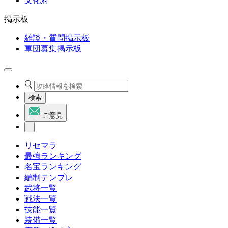
文化府
掲示板
雑談・質問掲示板
軍団募集掲示板
検索
ご意見
リセマラ
最強ランキング
名宝ランキング
編制テンプレ
武将一覧
戦法一覧
技能一覧
装備一覧