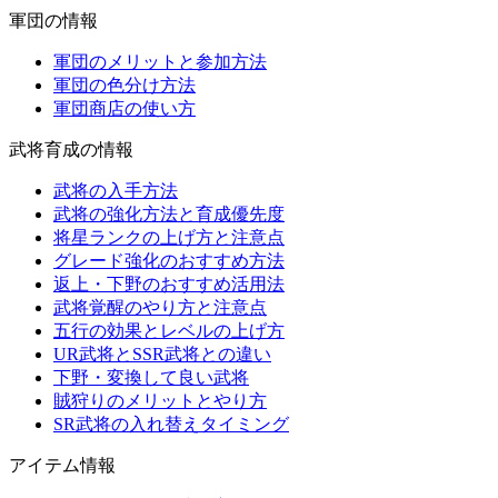
軍団の情報
軍団のメリットと参加方法
軍団の色分け方法
軍団商店の使い方
武将育成の情報
武将の入手方法
武将の強化方法と育成優先度
将星ランクの上げ方と注意点
グレード強化のおすすめ方法
返上・下野のおすすめ活用法
武将覚醒のやり方と注意点
五行の効果とレベルの上げ方
UR武将とSSR武将との違い
下野・変換して良い武将
賊狩りのメリットとやり方
SR武将の入れ替えタイミング
アイテム情報