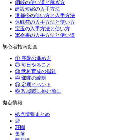
銅銭の使い道と稼ぎ方
建設短縮の入手方法
遷都令の使い方と入手方法
休戦符の入手方法と使い方
宝玉の入手方法と使い方
軍令書の入手方法と使い道
初心者指南動画
① 序盤の進め方
② 毎日やること
③ 武将育成の指針
④ 部隊の編制
⑤ 定期イベント
⑥ 攻城戦に挑む前に
拠点情報
拠点情報まとめ
砦
荘園
集落