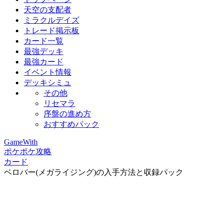
天空の支配者
ミラクルデイズ
トレード掲示板
カード一覧
最強デッキ
最強カード
イベント情報
デッキシミュ
その他
リセマラ
序盤の進め方
おすすめパック
GameWith
ポケポケ攻略
カード
ベロバー(メガライジング)の入手方法と収録パック