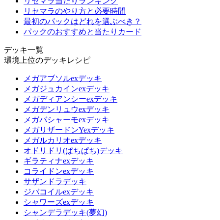
リセマラ当たりランキング
リセマラのやり方と必要時間
最初のパックはどれを選ぶべき？
パックのおすすめと当たりカード
デッキ一覧
環境上位のデッキレシピ
メガアブソルexデッキ
メガジュカインexデッキ
メガディアンシーexデッキ
メガデンリュウexデッキ
メガバシャーモexデッキ
メガリザードンYexデッキ
メガルカリオexデッキ
オドリドリ(ぱちぱち)デッキ
ギラティナexデッキ
コライドンexデッキ
サザンドラデッキ
ジバコイルexデッキ
シャワーズexデッキ
シャンデラデッキ(夢幻)