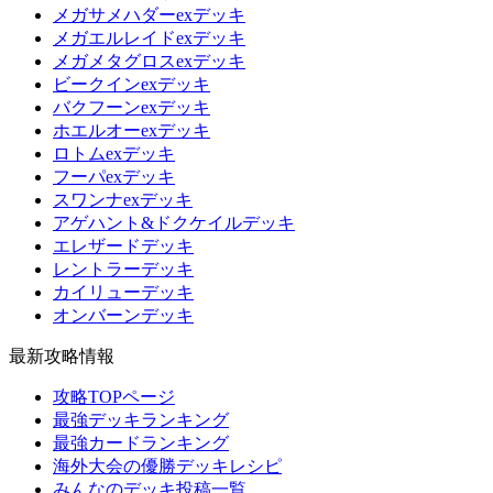
メガサメハダーexデッキ
メガエルレイドexデッキ
メガメタグロスexデッキ
ビークインexデッキ
バクフーンexデッキ
ホエルオーexデッキ
ロトムexデッキ
フーパexデッキ
スワンナexデッキ
アゲハント&ドクケイルデッキ
エレザードデッキ
レントラーデッキ
カイリューデッキ
オンバーンデッキ
最新攻略情報
攻略TOPページ
最強デッキランキング
最強カードランキング
海外大会の優勝デッキレシピ
みんなのデッキ投稿一覧