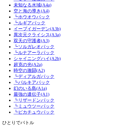
未知なる水域(A4a)
空と海の導き(A4)
┗ホウオウパック
┗ルギアパック
イーブイガーデン(A3b)
異次元クライシス(A3a)
双天の守護者(A3)
┗ソルガレオパック
┗ルナアーラパック
シャイニングハイ(A2b)
超克の光(A2a)
時空の激闘(A2)
┗ディアルガパック
┗パルキアパック
幻のいる島(A1a)
最強の遺伝子(A1)
┗リザードンパック
┗ミュウツーパック
┗ピカチュウパック
ひとりでバトル