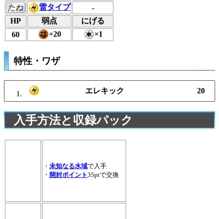
雷タイプ
たね
-
HP
弱点
にげる
+20
×1
60
特性・ワザ
エレキック
20
入手方法と収録パック
・
未知なる水域
で入手
・
開封ポイント
35ptで交換