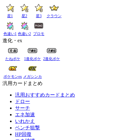
星1
星2
星3
クラウン
色違い1
色違い2
プロモ
進化・ex
たねポケ
1進化ポケ
2進化ポケ
ポケモンex
メガシンカ
汎用カードまとめ
汎用おすすめカードまとめ
ドロー
サーチ
エネ加速
いれかえ
ベンチ狙撃
HP回復