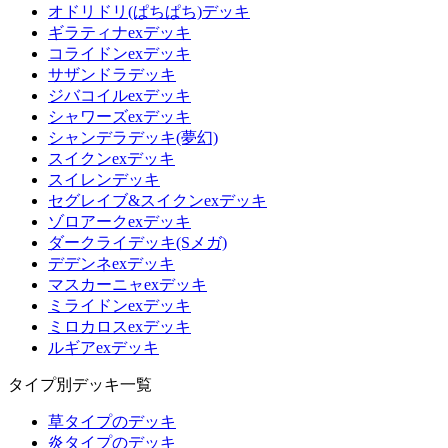
オドリドリ(ぱちぱち)デッキ
ギラティナexデッキ
コライドンexデッキ
サザンドラデッキ
ジバコイルexデッキ
シャワーズexデッキ
シャンデラデッキ(夢幻)
スイクンexデッキ
スイレンデッキ
セグレイブ&スイクンexデッキ
ゾロアークexデッキ
ダークライデッキ(Sメガ)
デデンネexデッキ
マスカーニャexデッキ
ミライドンexデッキ
ミロカロスexデッキ
ルギアexデッキ
タイプ別デッキ一覧
草タイプのデッキ
炎タイプのデッキ