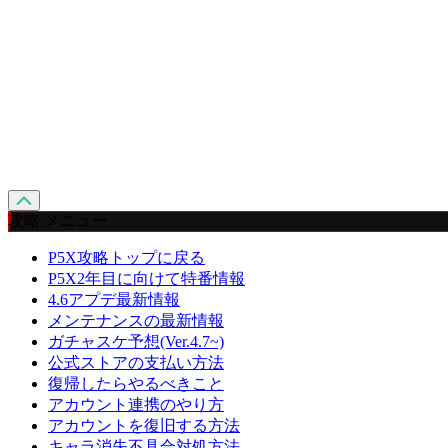
攻略 メニュー
P5X攻略トップに戻る
P5X2年目に向けて特番情報
4.6アプデ最新情報
メンテナンスの最新情報
ガチャスケ予想(Ver.4.7~)
公式ストアの支払い方法
復帰したらやるべきこと
アカウント連携のやり方
アカウントを復旧する方法
キャラ消失不具合対処方法