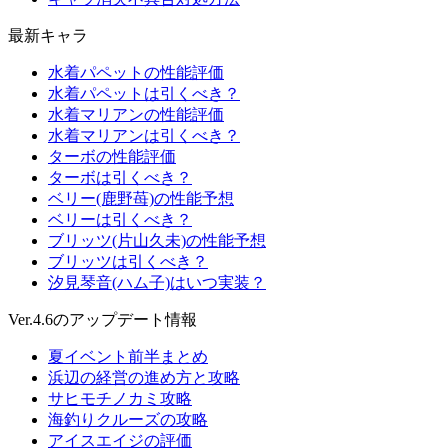
最新キャラ
水着パペットの性能評価
水着パペットは引くべき？
水着マリアンの性能評価
水着マリアンは引くべき？
ターボの性能評価
ターボは引くべき？
ベリー(鹿野苺)の性能予想
ベリーは引くべき？
ブリッツ(片山久未)の性能予想
ブリッツは引くべき？
汐見琴音(ハム子)はいつ実装？
Ver.4.6のアップデート情報
夏イベント前半まとめ
浜辺の経営の進め方と攻略
サヒモチノカミ攻略
海釣りクルーズの攻略
アイスエイジの評価