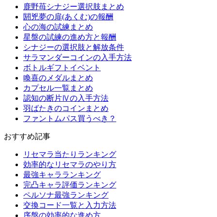
鹿野苺シナジー選択肢まとめ
閼兇夢の扉(あくむ)の報酬
心の海の試練まとめ
星盤の試練の進め方と報酬
シナジーの選択肢と解放条件
サラマンダーコインの入手方法
ボトルギフトイベント
喚喜のメダルまとめ
カプセル一覧まとめ
認知の断片Ⅳの入手方法
羽ばたきのコインまとめ
ファントムパス買うべき？
おすすめ記事
リセマラ当たりランキング
効率的なリセマラのやり方
最強キャラランキング
完凸キャラ評価ランキング
ペルソナ最強ランキング
交換コード一覧と入力方法
序盤の効率的な進め方