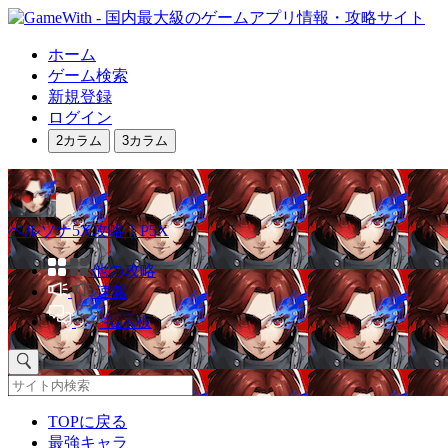
ホーム
ゲーム検索
新規登録
ログイン
2カラム
3カラム
ペルソナ5X攻略｜P5X
他の攻略
速報
掲示板
TOPに戻る
最強キャラ