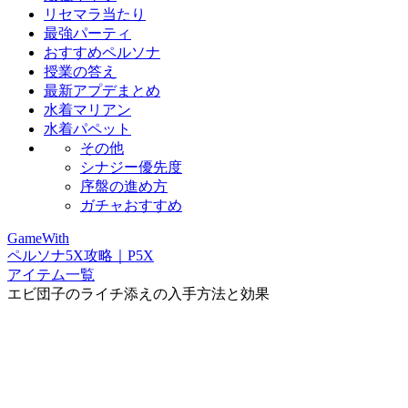
リセマラ当たり
最強パーティ
おすすめペルソナ
授業の答え
最新アプデまとめ
水着マリアン
水着パペット
その他
シナジー優先度
序盤の進め方
ガチャおすすめ
GameWith
ペルソナ5X攻略｜P5X
アイテム一覧
エビ団子のライチ添えの入手方法と効果