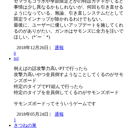
セマラもコラボや季節限定とかの特設ガチャがくると
事情は少し異なるかもしれないが、何回も引き直せる
ようになっている。無論、引き直しシステムだとして
限定ラインナップが除かれるわけでもない。
最後に、ユーザーに優しいアップデートを施してくれ
るのがありがたい。ガンホはサモンズに全力を注いで
ほしい。(*´ー｀*)
2018年12月26日 |
通報
6
trd
例えばの話攻撃力高いPTで行ったら
攻撃力高いやつ全員倒すようなことしてくるのがサモ
ンズボード
特定のタイプでPT組んで行ったら
特定のタイプを全員倒してくるのがサモンズボード
サモンズボードってそういうゲームです
2018年05月24日 |
通報
1
きつねの巣