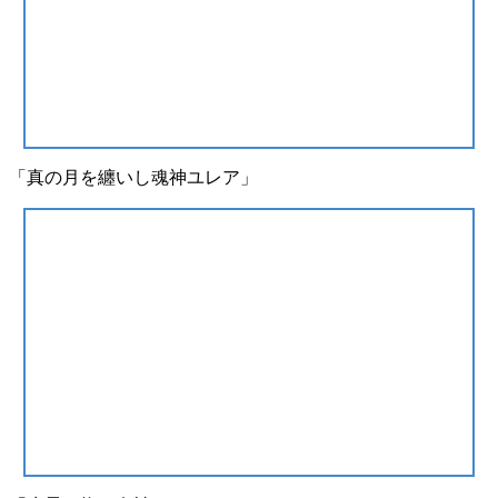
「真の月を纏いし魂神ユレア」