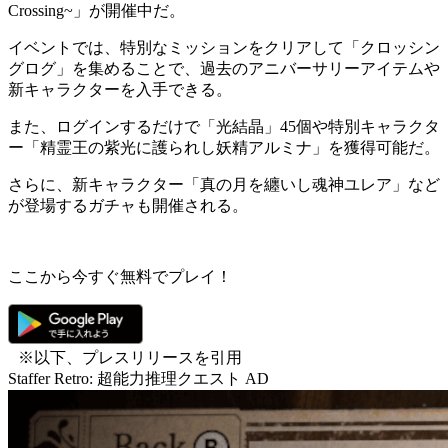
Crossing~
」が開催中だ。
イベントでは、特別なミッションをクリアして「
クロッシン
グログ
」を集めることで、
過去のアニバーサリーアイテムや
新キャラクター
を入手できる。
また、ログインするだけで「
光結晶
」45個や特別キャラクタ
ー「
精霊王の紫光に護られし妖精アルミナ
」を獲得可能だ。
さらに、新キャラクター「
真の月を纏いし魂神ユレア
」など
が登場するガチャも開催される。
ここから今すぐ無料でプレイ！
※以下、プレスリリースを引用
Staffer Retro: 超能力推理クエスト
AD