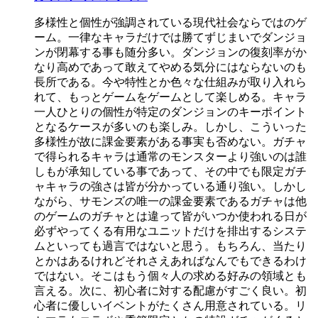
多様性と個性が強調されている現代社会ならではのゲ
ーム。一律なキャラだけでは勝てずじまいでダンジョ
ンが閉幕する事も随分多い。ダンジョンの復刻率がか
なり高めであって敢えてやめる気分にはならないのも
長所である。今や特性とか色々な仕組みが取り入れら
れて、もっとゲームをゲームとして楽しめる。キャラ
一人ひとりの個性が特定のダンジョンのキーポイント
となるケースが多いのも楽しみ。しかし、こういった
多様性が故に課金要素がある事実も否めない。ガチャ
で得られるキャラは通常のモンスターより強いのは誰
しもが承知している事であって、その中でも限定ガチ
ャキャラの強さは皆が分かっている通り強い。しかし
ながら、サモンズの唯一の課金要素であるガチャは他
のゲームのガチャとは違って皆がいつか使われる日が
必ずやってくる有用なユニットだけを排出するシステ
ムといっても過言ではないと思う。もちろん、当たり
とかはあるけれどそれさえあればなんでもできるわけ
ではない。そこはもう個々人の求める好みの領域とも
言える。次に、初心者に対する配慮がすごく良い。初
心者に優しいイベントがたくさん用意されている。リ