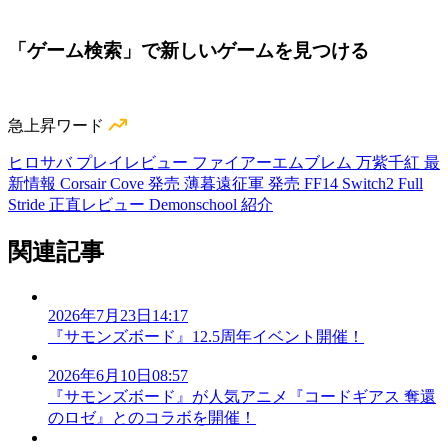
「ゲーム検索」で新しいゲームを見つける
急上昇ワード
ヒロサバ プレイレビュー
ファイアーエムブレム 万紫千紅 最
新情報
Corsair Cove 発売
薄暮遠征軍 発売
FF14 Switch2
Full
Stride 正直レビュー
Demonschool 紹介
関連記事
2026年7月23日14:17
『サモンズボード』12.5周年イベント開催！
2026年6月10日08:57
『サモンズボード』が人気アニメ『コードギアス 奪還
のロゼ』とのコラボを開催！