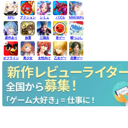
RPG
アクション
シミュ
パズル
MMORPG
原作あり
放置
三国志
音ゲー
暇つぶし
オフライン
美少女
女性向け
乙女ゲー
恋愛ゲー