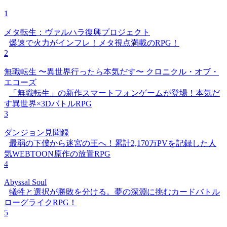
1
メタ転生：ヴァルハラ復興プロジェクト
爆速で火力がインフレ！メタ視点満載のRPG！
2
無職転生 〜異世界行ったら本気だす〜 クロニクル・オブ・
エコーズ
「無職転生」の新作スマートフォンゲームが登場！本気だ
す異世界×3DバトルRPG
3
ダンジョン見聞録
最弱の下僕から迷宮の王へ！累計2,170万PVを記録した人
気WEBTOON原作の放置RPG
4
Abyssal Soul
犠牲と選択が勝敗を分ける。夢の深淵に挑むカードバトル
ローグライクRPG！
5