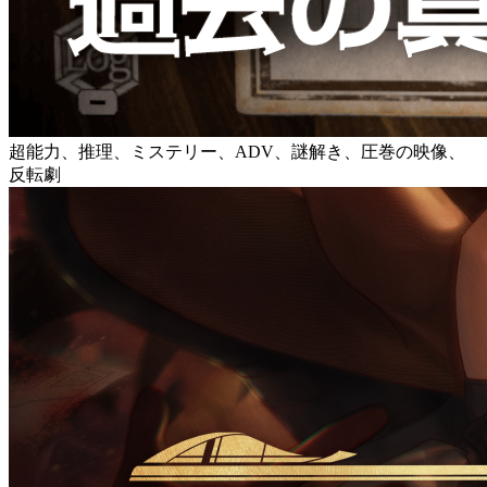
超能力、推理、ミステリー、ADV、謎解き、圧巻の映像、
反転劇