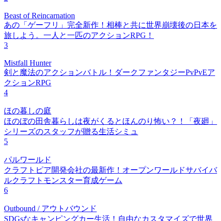
Beast of Reincarnation
あの「ゲーフリ」完全新作！相棒と共に世界崩壊後の日本を
旅しよう。一人と一匹のアクションRPG！
3
Mistfall Hunter
剣と魔法のアクションバトル！ダークファンタジーPvPvEア
クションRPG
4
ほの暮しの庭
ほのぼの田舎暮らしは夜がくるとほんのり怖い？！「夜廻」
シリーズのスタッフが贈る生活シミュ
5
パルワールド
クラフトピア開発会社の最新作！オープンワールドサバイバ
ルクラフトモンスター育成ゲーム
6
Outbound / アウトバウンド
SDGsなキャンピングカー生活！自由なカスタマイズで世界