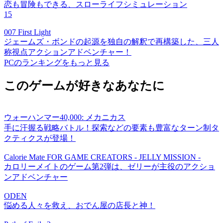
恋も冒険もできる、スローライフシミュレーション
15
007 First Light
ジェームズ・ボンドの起源を独自の解釈で再構築した、三人
称視点アクションアドベンチャー！
PCのランキングをもっと見る
このゲームが好きなあなたに
ウォーハンマー40,000: メカニカス
手に汗握る戦略バトル！探索などの要素も豊富なターン制タ
クティクスが登場！
Calorie Mate FOR GAME CREATORS - JELLY MISSION -
カロリーメイトのゲーム第2弾は、ゼリーが主役のアクショ
ンアドベンチャー
ODEN
悩める人々を救え、おでん屋の店長と神！