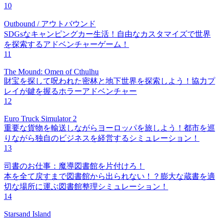
10
Outbound / アウトバウンド
SDGsなキャンピングカー生活！自由なカスタマイズで世界
を探索するアドベンチャーゲーム！
11
The Mound: Omen of Cthulhu
財宝を探して呪われた密林と地下世界を探索しよう！協力プ
レイが鍵を握るホラーアドベンチャー
12
Euro Truck Simulator 2
重要な貨物を輸送しながらヨーロッパを旅しよう！都市を巡
りながら独自のビジネスを経営するシミュレーション！
13
司書のお仕事：魔導図書館を片付けろ！
本を全て戻すまで図書館から出られない！？膨大な蔵書を適
切な場所に運ぶ図書館整理シミュレーション！
14
Starsand Island