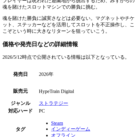
プレイヤーは呪われた遊園地から脱出するため、
みずからの
魂を賭けたスロットマシンでの勝負
に挑む。
魂を賭けた勝負に
誠実さなどは必要ない
。マグネットやチケ
ット、ステッカーなどを活用して
スロットを不正操作
し、こ
こぞという時に大きなリターンを狙っていこう。
価格や発売日などの詳細情報
2026/5/12時点で公開されている情報は以下となっている。
発売日
2026年
販売元
HypeTrain Digital
ジャンル
ストラテジー
対応ハード
PC
Steam
インディーゲーム
タグ
オフライン