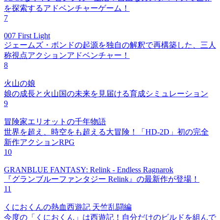
を探索するアドベンチャーゲーム！
7
007 First Light
ジェームズ・ボンドの起源を独自の解釈で再構築した、三人
称視点アクションアドベンチャー！
8
火山の娘
娘の成長と火山国の未来を見届ける育成シミュレーション
9
冒険家エリオットの千年物語
世界を超え、時空をも超える大冒険！「HD-2D」初の完全
新作アクションRPG
10
GRANBLUE FANTASY: Relink - Endless Ragnarok
『グランブルーファンタジー Relink』の最新作が登場！
11
くにおくんの熱血西遊記 天竺乱闘編
今度の「くにおくん」は西遊記！自分だけのビルドを組んで