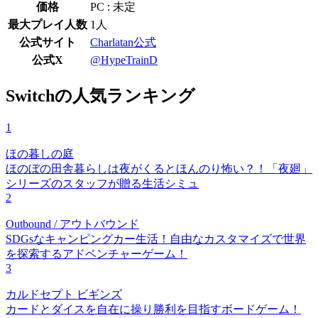
価格
PC : 未定
最大プレイ人数
1人
公式サイト
Charlatan公式
公式X
@HypeTrainD
Switchの人気ランキング
1
ほの暮しの庭
ほのぼの田舎暮らしは夜がくるとほんのり怖い？！「夜廻」
シリーズのスタッフが贈る生活シミュ
2
Outbound / アウトバウンド
SDGsなキャンピングカー生活！自由なカスタマイズで世界
を探索するアドベンチャーゲーム！
3
カルドセプト ビギンズ
カードとダイスを自在に操り勝利を目指すボードゲーム！