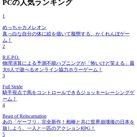
PCの人気ランキング
1
めっちゃカメレオン
真っ白な自分の体に絵を描いて擬態する、かくれんぼゲー
ム！
2
R.E.P.O.
物理演算による予測不能ハプニングが「怖いけど笑える」最
大6人で遊べるオンライン協力ホラーゲーム！
3
Full Stride
騎手視点で馬をコントロールできるジョッキーレーシングゲ
ーム！
4
Beast of Reincarnation
あの「ゲーフリ」完全新作！相棒と共に世界崩壊後の日本を
旅しよう。一人と一匹のアクションRPG！
5