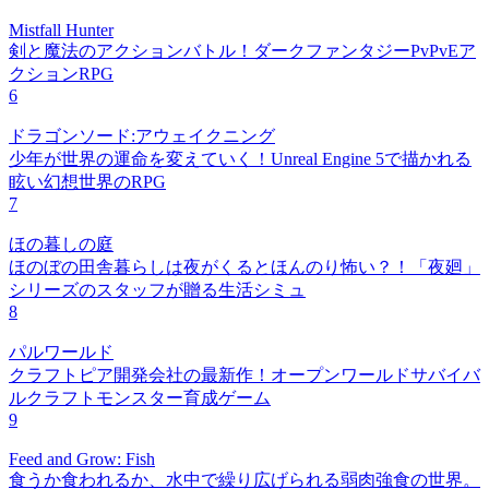
Mistfall Hunter
剣と魔法のアクションバトル！ダークファンタジーPvPvEア
クションRPG
6
ドラゴンソード:アウェイクニング
少年が世界の運命を変えていく！Unreal Engine 5で描かれる
眩い幻想世界のRPG
7
ほの暮しの庭
ほのぼの田舎暮らしは夜がくるとほんのり怖い？！「夜廻」
シリーズのスタッフが贈る生活シミュ
8
パルワールド
クラフトピア開発会社の最新作！オープンワールドサバイバ
ルクラフトモンスター育成ゲーム
9
Feed and Grow: Fish
食うか食われるか、水中で繰り広げられる弱肉強食の世界。