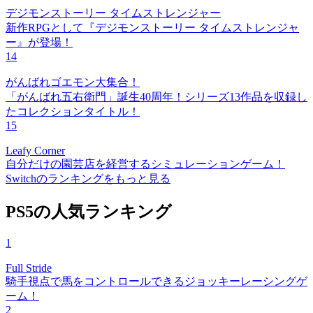
デジモンストーリー タイムストレンジャー
新作RPGとして『デジモンストーリー タイムストレンジャ
ー』が登場！
14
がんばれゴエモン大集合！
「がんばれ五右衛門」誕生40周年！シリーズ13作品を収録し
たコレクションタイトル！
15
Leafy Corner
自分だけの園芸店を経営するシミュレーションゲーム！
Switchのランキングをもっと見る
PS5の人気ランキング
1
Full Stride
騎手視点で馬をコントロールできるジョッキーレーシングゲ
ーム！
2