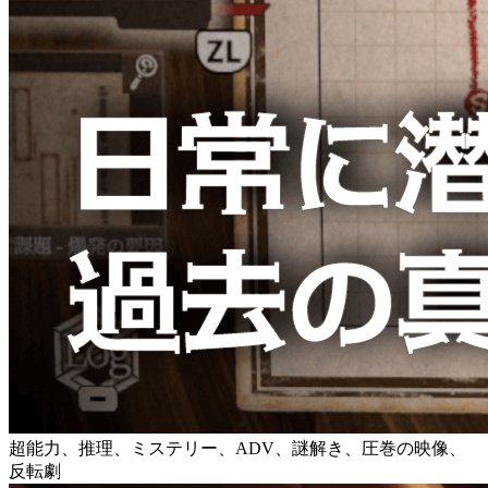
超能力、推理、ミステリー、ADV、謎解き、圧巻の映像、
反転劇