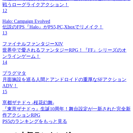
戦うローグライクアクション！
12
Halo: Campaign Evolved
伝説のFPS『Halo』がPS5,PC,Xboxでリメイク！
13
ファイナルファンタジーXIV
世界中で愛されるファンタジーRPG！『FF』シリーズのオ
ンラインゲーム！
14
プラグマタ
月面施設を巡る人間とアンドロイドの重厚なSFアクション
ADV！
15
亰都ザナドゥ -桜花幻舞-
『東亰ザナドゥ』生誕10周年！舞台設定が一新された完全新
作アクションRPG
PS5のランキングをもっと見る