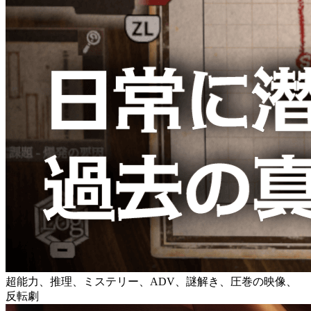
超能力、推理、ミステリー、ADV、謎解き、圧巻の映像、
反転劇