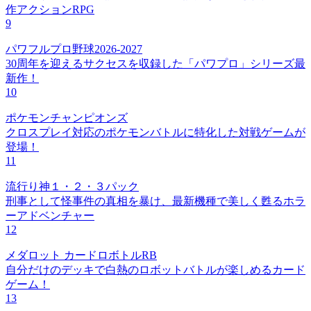
作アクションRPG
9
パワフルプロ野球2026-2027
30周年を迎えるサクセスを収録した「パワプロ」シリーズ最
新作！
10
ポケモンチャンピオンズ
クロスプレイ対応のポケモンバトルに特化した対戦ゲームが
登場！
11
流行り神１・２・３パック
刑事として怪事件の真相を暴け、最新機種で美しく甦るホラ
ーアドベンチャー
12
メダロット カードロボトルRB
自分だけのデッキで白熱のロボットバトルが楽しめるカード
ゲーム！
13