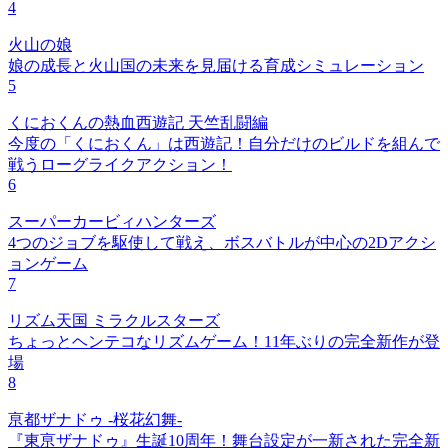
4
火山の娘
娘の成長と火山国の未来を見届ける育成シミュレーション
5
くにおくんの熱血西遊記 天竺乱闘編
今度の「くにおくん」は西遊記！自分だけのビルドを組んで
戦うローグライクアクション！
6
スーパーカービィハンターズ
4つのジョブを駆使して戦え、ボスバトルが中心の2Dアクシ
ョンゲーム
7
リズム天国 ミラクルスターズ
ちょっとヘンテコなリズムゲーム！11年ぶりの完全新作が登
場
8
亰都ザナドゥ -桜花幻舞-
『東亰ザナドゥ』生誕10周年！舞台設定が一新された完全新