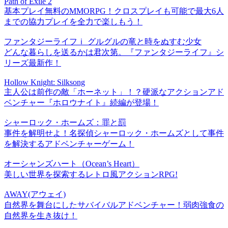
Path of Exile 2
基本プレイ無料のMMORPG！クロスプレイも可能で最大6人
までの協力プレイを全力で楽しもう！
ファンタジーライフｉ グルグルの竜と時をぬすむ少女
どんな暮らしを送るかは君次第。『ファンタジーライフ』シ
リーズ最新作！
Hollow Knight: Silksong
主人公は前作の敵「ホーネット」！？硬派なアクションアド
ベンチャー『ホロウナイト』続編が登場！
シャーロック・ホームズ：罪と罰
事件を解明せよ！名探偵シャーロック・ホームズとして事件
を解決するアドベンチャーゲーム！
オーシャンズハート（Ocean’s Heart）
美しい世界を探索するレトロ風アクションRPG!
AWAY(アウェイ)
自然界を舞台にしたサバイバルアドベンチャー！弱肉強食の
自然界を生き抜け！