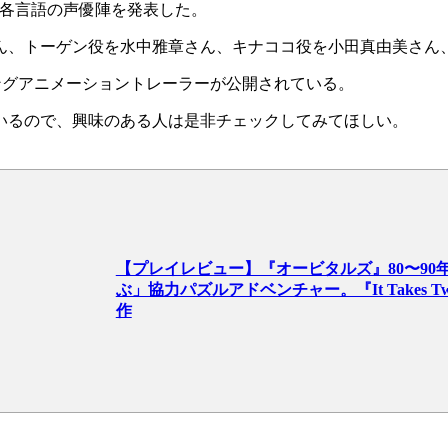
各言語の声優陣
を発表した。
ん
、トーゲン役を水中雅章さん、キナココ役を小田真由美さん
ングアニメーショントレーラー
が公開されている。
いるので、興味のある人は是非チェックしてみてほしい。
【プレイレビュー】『オービタルズ』80〜9
ぶ」協力パズルアドベンチャー。『It Takes
作