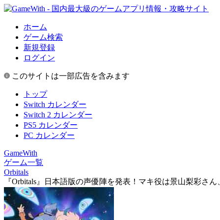
ホーム
ゲーム検索
新規登録
ログイン
このサイトは一部広告を含みます
トップ
Switch カレンダー
Switch 2 カレンダー
PS5 カレンダー
PC カレンダー
GameWith
ゲーム一覧
Orbitals
『Orbitals』日本語版の声優陣を発表！マキ役は景山梨彩