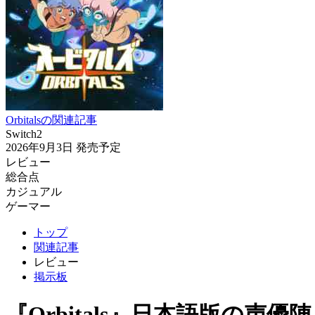
Orbitalsの関連記事
Switch2
2026年9月3日
発売予定
レビュー
総合点
カジュアル
ゲーマー
トップ
関連記事
レビュー
掲示板
『Orbitals』日本語版の