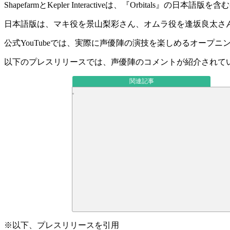
ShapefarmとKepler Interactiveは、『Orbitals』の
日本語版を含む
日本語版は、
マキ役を景山梨彩さん
、
オムラ役を逢坂良太さ
公式YouTubeでは、実際に声優陣の演技を楽しめる
オープニ
以下のプレスリリースでは、
声優陣のコメント
が紹介されて
関連記事
※以下、プレスリリースを引用