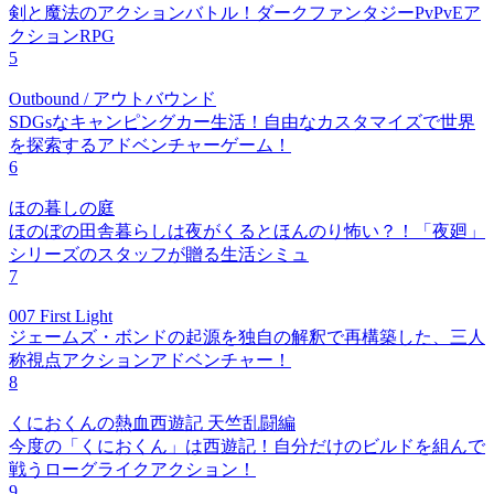
剣と魔法のアクションバトル！ダークファンタジーPvPvEア
クションRPG
5
Outbound / アウトバウンド
SDGsなキャンピングカー生活！自由なカスタマイズで世界
を探索するアドベンチャーゲーム！
6
ほの暮しの庭
ほのぼの田舎暮らしは夜がくるとほんのり怖い？！「夜廻」
シリーズのスタッフが贈る生活シミュ
7
007 First Light
ジェームズ・ボンドの起源を独自の解釈で再構築した、三人
称視点アクションアドベンチャー！
8
くにおくんの熱血西遊記 天竺乱闘編
今度の「くにおくん」は西遊記！自分だけのビルドを組んで
戦うローグライクアクション！
9