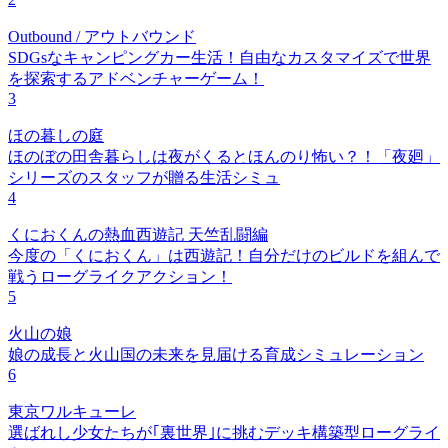
Outbound / アウトバウンド
SDGsなキャンピングカー生活！自由なカスタマイズで世界
を探索するアドベンチャーゲーム！
3
ほの暮しの庭
ほのぼの田舎暮らしは夜がくるとほんのり怖い？！「夜廻」
シリーズのスタッフが贈る生活シミュ
4
くにおくんの熱血西遊記 天竺乱闘編
今度の「くにおくん」は西遊記！自分だけのビルドを組んで
戦うローグライクアクション！
5
火山の娘
娘の成長と火山国の未来を見届ける育成シミュレーション
6
東京ワルキューレ
選ばれし少女たちが｢裏世界｣に挑むデッキ構築型ローグライ