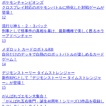
ポケモンチャンピオンズ
クロスプレイ対応のポケモンバトルに特化した対戦ゲームが
登場！
12
流行り神１・２・３パック
刑事として怪事件の真相を暴け、最新機種で美しく甦るホラ
ーアドベンチャー
13
メダロット カードロボトルRB
自分だけのデッキで白熱のロボットバトルが楽しめるカード
ゲーム！
14
デジモンストーリー タイムストレンジャー
新作RPGとして『デジモンストーリー タイムストレンジャ
ー』が登場！
15
がんばれゴエモン大集合！
「がんばれ五右衛門」誕生40周年！シリーズ13作品を収録し