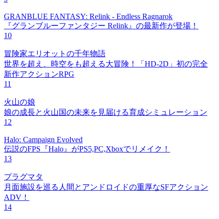
GRANBLUE FANTASY: Relink - Endless Ragnarok
『グランブルーファンタジー Relink』の最新作が登場！
10
冒険家エリオットの千年物語
世界を超え、時空をも超える大冒険！「HD-2D」初の完全
新作アクションRPG
11
火山の娘
娘の成長と火山国の未来を見届ける育成シミュレーション
12
Halo: Campaign Evolved
伝説のFPS『Halo』がPS5,PC,Xboxでリメイク！
13
プラグマタ
月面施設を巡る人間とアンドロイドの重厚なSFアクション
ADV！
14