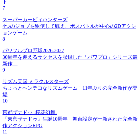
ト！
7
スーパーカービィハンターズ
4つのジョブを駆使して戦え、ボスバトルが中心の2Dアクシ
ョンゲーム
8
パワフルプロ野球2026-2027
30周年を迎えるサクセスを収録した「パワプロ」シリーズ最
新作！
9
リズム天国 ミラクルスターズ
ちょっとヘンテコなリズムゲーム！11年ぶりの完全新作が登
場
10
亰都ザナドゥ -桜花幻舞-
『東亰ザナドゥ』生誕10周年！舞台設定が一新された完全新
作アクションRPG
11