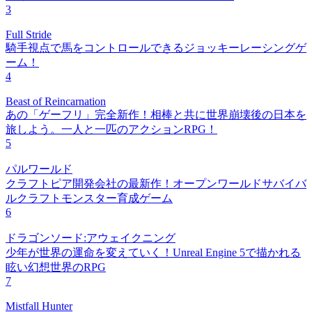
3
Full Stride
騎手視点で馬をコントロールできるジョッキーレーシングゲ
ーム！
4
Beast of Reincarnation
あの「ゲーフリ」完全新作！相棒と共に世界崩壊後の日本を
旅しよう。一人と一匹のアクションRPG！
5
パルワールド
クラフトピア開発会社の最新作！オープンワールドサバイバ
ルクラフトモンスター育成ゲーム
6
ドラゴンソード:アウェイクニング
少年が世界の運命を変えていく！Unreal Engine 5で描かれる
眩い幻想世界のRPG
7
Mistfall Hunter