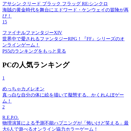
アサシン クリード ブラック フラッグ RE:シンクロ
海賊の黄金時代を舞台にエドワード・ケンウェイの冒険が再
び！
15
ファイナルファンタジーXIV
世界中で愛されるファンタジーRPG！『FF』シリーズのオ
ンラインゲーム！
PS5のランキングをもっと見る
PCの人気ランキング
1
めっちゃカメレオン
真っ白な自分の体に絵を描いて擬態する、かくれんぼゲー
ム！
2
R.E.P.O.
物理演算による予測不能ハプニングが「怖いけど笑える」最
大6人で遊べるオンライン協力ホラーゲーム！