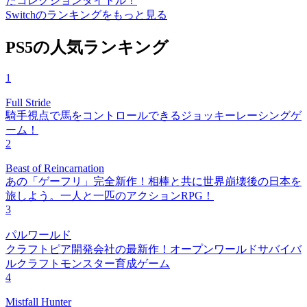
たコレクションタイトル！
Switchのランキングをもっと見る
PS5の人気ランキング
1
Full Stride
騎手視点で馬をコントロールできるジョッキーレーシングゲ
ーム！
2
Beast of Reincarnation
あの「ゲーフリ」完全新作！相棒と共に世界崩壊後の日本を
旅しよう。一人と一匹のアクションRPG！
3
パルワールド
クラフトピア開発会社の最新作！オープンワールドサバイバ
ルクラフトモンスター育成ゲーム
4
Mistfall Hunter