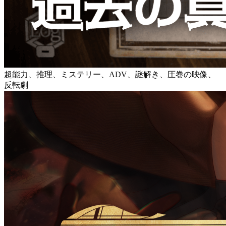
超能力、推理、ミステリー、ADV、謎解き、圧巻の映像、
反転劇