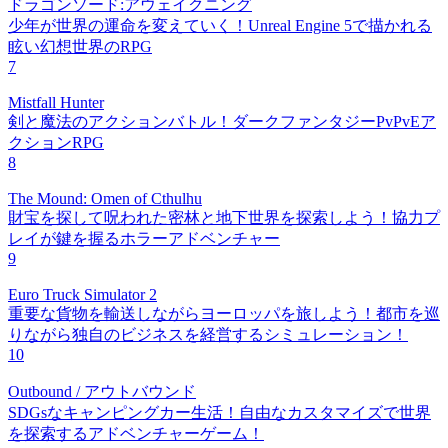
ドラゴンソード:アウェイクニング
少年が世界の運命を変えていく！Unreal Engine 5で描かれる
眩い幻想世界のRPG
7
Mistfall Hunter
剣と魔法のアクションバトル！ダークファンタジーPvPvEア
クションRPG
8
The Mound: Omen of Cthulhu
財宝を探して呪われた密林と地下世界を探索しよう！協力プ
レイが鍵を握るホラーアドベンチャー
9
Euro Truck Simulator 2
重要な貨物を輸送しながらヨーロッパを旅しよう！都市を巡
りながら独自のビジネスを経営するシミュレーション！
10
Outbound / アウトバウンド
SDGsなキャンピングカー生活！自由なカスタマイズで世界
を探索するアドベンチャーゲーム！