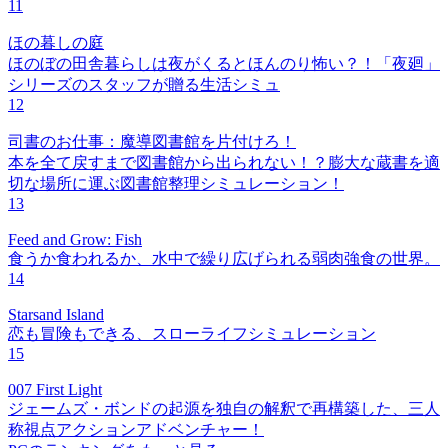
11
ほの暮しの庭
ほのぼの田舎暮らしは夜がくるとほんのり怖い？！「夜廻」
シリーズのスタッフが贈る生活シミュ
12
司書のお仕事：魔導図書館を片付けろ！
本を全て戻すまで図書館から出られない！？膨大な蔵書を適
切な場所に運ぶ図書館整理シミュレーション！
13
Feed and Grow: Fish
食うか食われるか、水中で繰り広げられる弱肉強食の世界。
14
Starsand Island
恋も冒険もできる、スローライフシミュレーション
15
007 First Light
ジェームズ・ボンドの起源を独自の解釈で再構築した、三人
称視点アクションアドベンチャー！