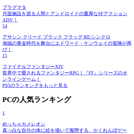
プラグマタ
月面施設を巡る人間とアンドロイドの重厚なSFアクション
ADV！
14
アサシン クリード ブラック フラッグ RE:シンクロ
海賊の黄金時代を舞台にエドワード・ケンウェイの冒険が再
び！
15
ファイナルファンタジーXIV
世界中で愛されるファンタジーRPG！『FF』シリーズのオ
ンラインゲーム！
PS5のランキングをもっと見る
PCの人気ランキング
1
めっちゃカメレオン
真っ白な自分の体に絵を描いて擬態する、かくれんぼゲー