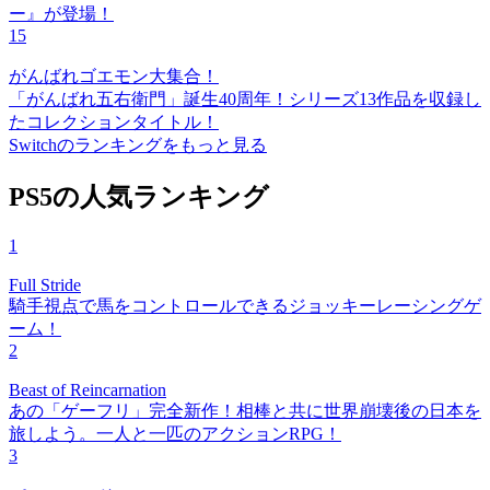
ー』が登場！
15
がんばれゴエモン大集合！
「がんばれ五右衛門」誕生40周年！シリーズ13作品を収録し
たコレクションタイトル！
Switchのランキングをもっと見る
PS5の人気ランキング
1
Full Stride
騎手視点で馬をコントロールできるジョッキーレーシングゲ
ーム！
2
Beast of Reincarnation
あの「ゲーフリ」完全新作！相棒と共に世界崩壊後の日本を
旅しよう。一人と一匹のアクションRPG！
3