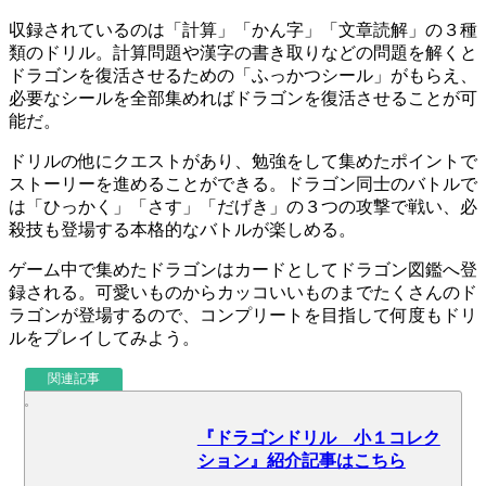
収録されているのは「計算」「かん字」「文章読解」の
３種
類のドリル
。計算問題や漢字の書き取りなどの問題を解くと
ドラゴンを復活させるための「
ふっかつシール
」がもらえ、
必要なシールを全部集めればドラゴンを復活させることが可
能だ。
ドリルの他に
クエスト
があり、勉強をして集めたポイントで
ストーリーを進めることができる。ドラゴン同士のバトルで
は「ひっかく」「さす」「だげき」の３つの攻撃で戦い、必
殺技も登場する
本格的なバトル
が楽しめる。
ゲーム中で集めたドラゴンはカードとして
ドラゴン図鑑
へ登
録される。可愛いものからカッコいいものまでたくさんのド
ラゴンが登場するので、コンプリートを目指して何度もドリ
ルをプレイしてみよう。
関連記事
『ドラゴンドリル 小１コレク
ション』紹介記事はこちら