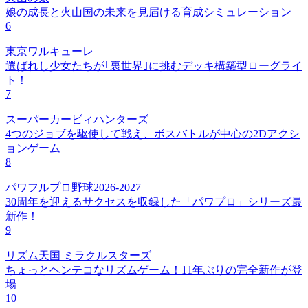
娘の成長と火山国の未来を見届ける育成シミュレーション
6
東京ワルキューレ
選ばれし少女たちが｢裏世界｣に挑むデッキ構築型ローグライ
ト！
7
スーパーカービィハンターズ
4つのジョブを駆使して戦え、ボスバトルが中心の2Dアクシ
ョンゲーム
8
パワフルプロ野球2026-2027
30周年を迎えるサクセスを収録した「パワプロ」シリーズ最
新作！
9
リズム天国 ミラクルスターズ
ちょっとヘンテコなリズムゲーム！11年ぶりの完全新作が登
場
10