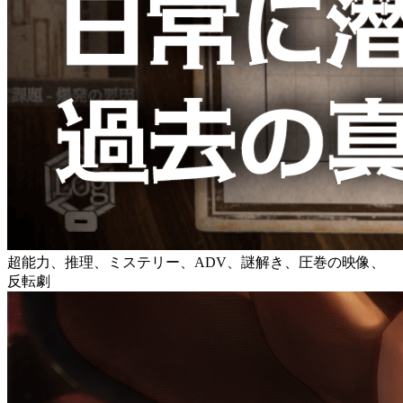
超能力、推理、ミステリー、ADV、謎解き、圧巻の映像、
反転劇