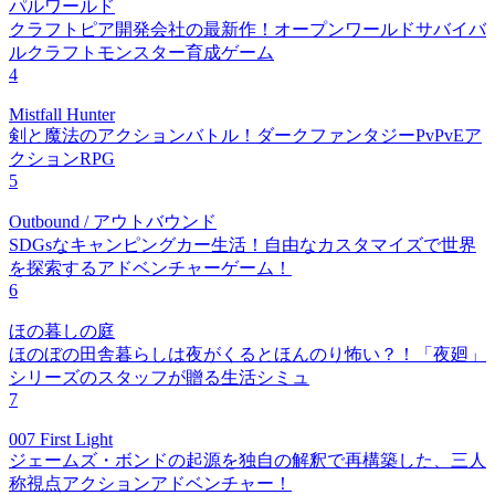
パルワールド
クラフトピア開発会社の最新作！オープンワールドサバイバ
ルクラフトモンスター育成ゲーム
4
Mistfall Hunter
剣と魔法のアクションバトル！ダークファンタジーPvPvEア
クションRPG
5
Outbound / アウトバウンド
SDGsなキャンピングカー生活！自由なカスタマイズで世界
を探索するアドベンチャーゲーム！
6
ほの暮しの庭
ほのぼの田舎暮らしは夜がくるとほんのり怖い？！「夜廻」
シリーズのスタッフが贈る生活シミュ
7
007 First Light
ジェームズ・ボンドの起源を独自の解釈で再構築した、三人
称視点アクションアドベンチャー！