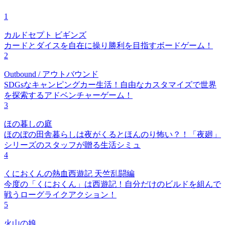
1
カルドセプト ビギンズ
カードとダイスを自在に操り勝利を目指すボードゲーム！
2
Outbound / アウトバウンド
SDGsなキャンピングカー生活！自由なカスタマイズで世界
を探索するアドベンチャーゲーム！
3
ほの暮しの庭
ほのぼの田舎暮らしは夜がくるとほんのり怖い？！「夜廻」
シリーズのスタッフが贈る生活シミュ
4
くにおくんの熱血西遊記 天竺乱闘編
今度の「くにおくん」は西遊記！自分だけのビルドを組んで
戦うローグライクアクション！
5
火山の娘