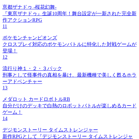
亰都ザナドゥ -桜花幻舞-
『東亰ザナドゥ』生誕10周年！舞台設定が一新された完全新
作アクションRPG
11
ポケモンチャンピオンズ
クロスプレイ対応のポケモンバトルに特化した対戦ゲームが
登場！
12
流行り神１・２・３パック
刑事として怪事件の真相を暴け、最新機種で美しく甦るホラ
ーアドベンチャー
13
メダロット カードロボトルRB
自分だけのデッキで白熱のロボットバトルが楽しめるカード
ゲーム！
14
デジモンストーリー タイムストレンジャー
新作RPGとして『デジモンストーリー タイムストレンジャ