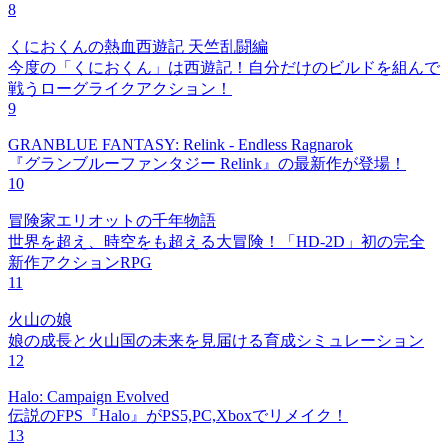
8
くにおくんの熱血西遊記 天竺乱闘編
今度の「くにおくん」は西遊記！自分だけのビルドを組んで
戦うローグライクアクション！
9
GRANBLUE FANTASY: Relink - Endless Ragnarok
『グランブルーファンタジー Relink』の最新作が登場！
10
冒険家エリオットの千年物語
世界を超え、時空をも超える大冒険！「HD-2D」初の完全
新作アクションRPG
11
火山の娘
娘の成長と火山国の未来を見届ける育成シミュレーション
12
Halo: Campaign Evolved
伝説のFPS『Halo』がPS5,PC,Xboxでリメイク！
13