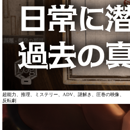
超能力、推理、ミステリー、ADV、謎解き、圧巻の映像、
反転劇