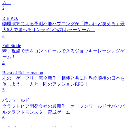
ム！
2
R.E.P.O.
物理演算による予測不能ハプニングが「怖いけど笑える」最
大6人で遊べるオンライン協力ホラーゲーム！
3
Full Stride
騎手視点で馬をコントロールできるジョッキーレーシングゲ
ーム！
4
Beast of Reincarnation
あの「ゲーフリ」完全新作！相棒と共に世界崩壊後の日本を
旅しよう。一人と一匹のアクションRPG！
5
パルワールド
クラフトピア開発会社の最新作！オープンワールドサバイバ
ルクラフトモンスター育成ゲーム
6