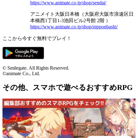
https://www.animate.co.jp/shop/sendai/
アニメイト大阪日本橋（大阪府大阪市浪速区日
本橋西1丁目1-3池田ビル2号館 2階 ）
https://www.animate.co.jp/shop/nipponbashi/
ここから今すぐ無料でプレイ！
© Smilegate. All Rights Reserved.
©animate Co., Ltd.
その他、スマホで遊べるおすすめRPG