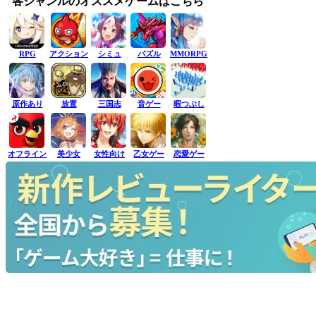
各ジャンルのオススメゲームはこちら
RPG
アクション
シミュ
パズル
MMORPG
原作あり
放置
三国志
音ゲー
暇つぶし
オフライン
美少女
女性向け
乙女ゲー
恋愛ゲー