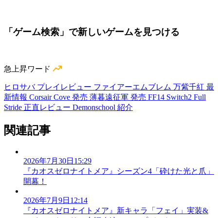
「ゲーム検索」で新しいゲームを見つける
急上昇ワード
ヒロサバ プレイレビュー
ファイアーエムブレム 万紫千紅 最
新情報
Corsair Cove 発売
薄暮遠征軍 発売
FF14 Switch2
Full
Stride 正直レビュー
Demonschool 紹介
関連記事
2026年7月30日15:29
『カオスゼロナイトメア』シーズン4「砕けた光と爪」
開幕！
2026年7月9日12:14
『カオスゼロナイトメア』新キャラ「フェイ」実装&