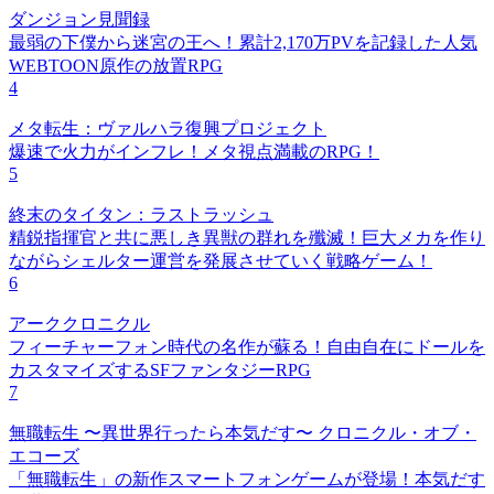
ダンジョン見聞録
最弱の下僕から迷宮の王へ！累計2,170万PVを記録した人気
WEBTOON原作の放置RPG
4
メタ転生：ヴァルハラ復興プロジェクト
爆速で火力がインフレ！メタ視点満載のRPG！
5
終末のタイタン：ラストラッシュ
精鋭指揮官と共に悪しき異獣の群れを殲滅！巨大メカを作り
ながらシェルター運営を発展させていく戦略ゲーム！
6
アーククロニクル
フィーチャーフォン時代の名作が蘇る！自由自在にドールを
カスタマイズするSFファンタジーRPG
7
無職転生 〜異世界行ったら本気だす〜 クロニクル・オブ・
エコーズ
「無職転生」の新作スマートフォンゲームが登場！本気だす