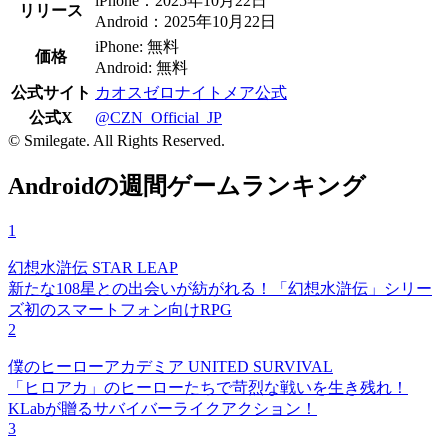
iPhone：2025年10月22日
リリース
Android：2025年10月22日
iPhone: 無料
価格
Android: 無料
公式サイト
カオスゼロナイトメア公式
公式X
@CZN_Official_JP
© Smilegate. All Rights Reserved.
Androidの週間ゲームランキング
1
幻想水滸伝 STAR LEAP
新たな108星との出会いが紡がれる！「幻想水滸伝」シリー
ズ初のスマートフォン向けRPG
2
僕のヒーローアカデミア UNITED SURVIVAL
「ヒロアカ」のヒーローたちで苛烈な戦いを生き残れ！
KLabが贈るサバイバーライクアクション！
3