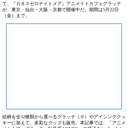
て、
『カオスゼロナイトメア』アニメイトカフェグラッテ
が、
東京・仙台・大阪・京都
で開催中だ。期間は
5月22日
（金）まで
。
絵柄を
全32種類
から選べる
グラッテ
（※）
や
アイシングクッ
キー
に加えて、
多彩なグッズ
も販売。本記事では、
「アニメ