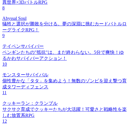
異世界×3DバトルRPG
8
Abyssal Soul
犠牲と選択が勝敗を分ける。夢の深淵に挑むカードバトルロ
ーグライクRPG！
9
テイペンサバイバー
ペンギンたちの"抵抗"は、まだ終わらない。5分で爽快！ゆ
るかわサバイバーアクション！
10
モンスターサバイバル
個性豊かな「タタ」を集めよう！無数のゾンビを迎え撃つ育
成タワーディフェンス
11
クッキーラン：クランブル
サクサク育成でクッキーたちが大活躍！可愛さと戦略性を楽
しむ放置系RPG
12