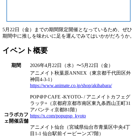
5月22日（金）までの期間限定開催
となっているため、ぜひ
期間中に推しを味わいに足を運んでみてはいかがだろうか。
イベント概要
期間
2026年4月22日（水）〜5月22日（金）
アニメイト秋葉原ANNEX（東京都千代田区外
神田4-3-1）
https://www.animate.co.jp/shop/akihabara/
POP＠P CAFE -KYOTO- / アニメイトカフェグ
ラッテ+（京都府京都市南区東九条西山王町31
アバンティ京都B1階）
コラボカフ
https://x.com/popupsp_kyoto
ェ開催店舗
アニメイト仙台（宮城県仙台市青葉区中央4丁
目1-1 仙台駅前イービーンズ7階）