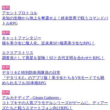
無料
アセントプロトコル
未知の生物から地上を奪還せよ！終末世界で戦うコマンドバ
トルRPG
無料
キャットファンタジー
猫を美少女に擬人化。近未来SF×猫系美少女なRPG！
エクスアストリス
調査員として異星を冒険！SFと古代文明を合わせたRPG！
無料
デタリキZ 特別防衛局隊員の日常
『デタリキZ』のアプリ版！美少女たちをVRモードでも眺
められるフル3D本格RPG
無料
アルカナディア - Gleam Gatherers -
コトブキヤの人気プラモデルシリーズがゲームに。ディアー
ズたちと戦うスマートフォン向けRPG！