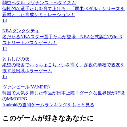
弱虫ペダル レゾナンス・ペダイズム
個性的な選手たちを育て上げろ！「弱虫ペダル」シリーズを
題材とした育成シミュレーション！
13
NBAダンクシティ
名だたるNBAスター選手たちが登場！NBA公式認定の3on3
ストリートバスケゲーム！
14
ともしびの夜
絶望の校舎でおっちょこちょいを導く。深夜の学校で親友を
捜す脱出系ホラーゲーム
15
ヴァンピール(VAMPIR)
韓国で人気を博した作品が日本上陸！ダークな世界観が特徴
のMMORPG
Androidの週間ゲームランキングをもっと見る
このゲームが好きなあなたに