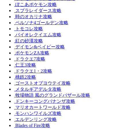
ぽこあポケモン攻略
スプラレイダース攻略
時のオカリナ攻略
ペルソナ4ゴールデン攻略
トモコレ攻略
バイオレクイエム攻略
紅の砂漠攻略
デイモン&ベイビー攻略
ポケモンZA攻略
ドラクエ7攻略
仁王3攻略
ドラクエ1・2攻略
桃鉄2攻略
ゴーストオブヨウテイ攻略
メタルギアデルタ攻略
牧場物語 風のグランドバザール攻略
ドンキーコングバナンザ攻略
マリオカートワールド攻略
モンハンワイルズ攻略
エルデンリング攻略
Blades of Fire攻略