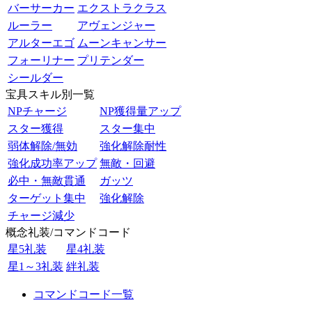
バーサーカー
エクストラクラス
ルーラー
アヴェンジャー
アルターエゴ
ムーンキャンサー
フォーリナー
プリテンダー
シールダー
宝具スキル別一覧
NPチャージ
NP獲得量アップ
スター獲得
スター集中
弱体解除/無効
強化解除耐性
強化成功率アップ
無敵・回避
必中・無敵貫通
ガッツ
ターゲット集中
強化解除
チャージ減少
概念礼装/コマンドコード
星5礼装
星4礼装
星1～3礼装
絆礼装
コマンドコード一覧