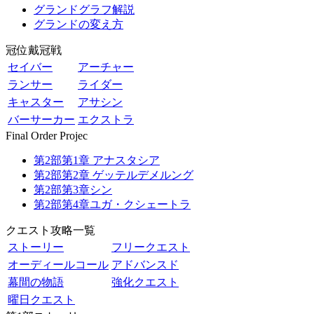
グランドグラフ解説
グランドの変え方
冠位戴冠戦
セイバー
アーチャー
ランサー
ライダー
キャスター
アサシン
バーサーカー
エクストラ
Final Order Projec
第2部第1章 アナスタシア
第2部第2章 ゲッテルデメルング
第2部第3章シン
第2部第4章ユガ・クシェートラ
クエスト攻略一覧
ストーリー
フリークエスト
オーディールコール
アドバンスド
幕間の物語
強化クエスト
曜日クエスト