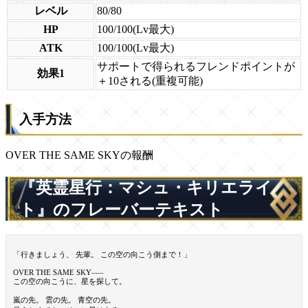
レベル
80/80
HP
100/100(Lv最大)
ATK
100/100(Lv最大)
サポートで得られるフレンドポイントが
効果1
＋10される(重複可能)
入手方法
OVER THE SAME SKYの報酬
『英霊星行：マシュ・キリエライ
ト』のフレーバーテキスト
「行きましょう、 先輩。 この空の向こう側まで！」
OVER THE SAME SKY–––
この空の向こうに、星を探して。
嵐の先。 雲の先。 青空の先。