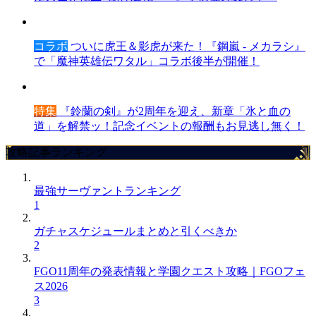
コラボ
ついに虎王＆影虎が来た！『鋼嵐 - メカラシ』
で「魔神英雄伝ワタル」コラボ後半が開催！
特集
『鈴蘭の剣』が2周年を迎え、新章「氷と血の
道」を解禁ッ！記念イベントの報酬もお見逃し無く！
攻略記事ランキング
最強サーヴァントランキング
1
ガチャスケジュールまとめと引くべきか
2
FGO11周年の発表情報と学園クエスト攻略｜FGOフェ
ス2026
3