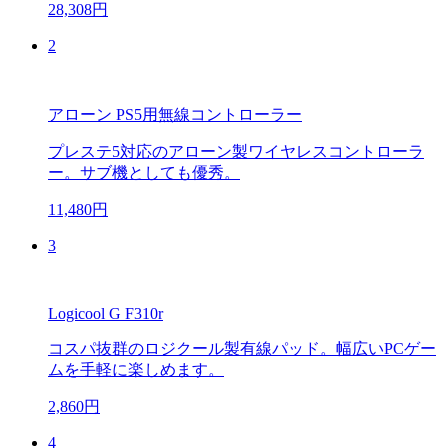
28,308円
2
アローン PS5用無線コントローラー
プレステ5対応のアローン製ワイヤレスコントローラ
ー。サブ機としても優秀。
11,480円
3
Logicool G F310r
コスパ抜群のロジクール製有線パッド。幅広いPCゲー
ムを手軽に楽しめます。
2,860円
4