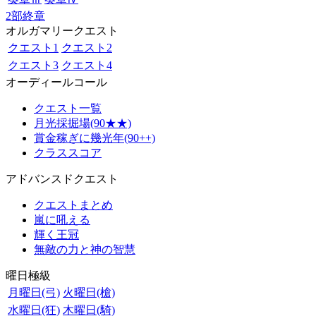
2部終章
オルガマリークエスト
クエスト1
クエスト2
クエスト3
クエスト4
オーディールコール
クエスト一覧
月光採掘場(90★★)
賞金稼ぎに幾光年(90++)
クラススコア
アドバンスドクエスト
クエストまとめ
嵐に吼える
輝く王冠
無敵の力と神の智慧
曜日極級
月曜日(弓)
火曜日(槍)
水曜日(狂)
木曜日(騎)