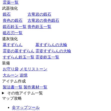
霊薬一覧
武器強化
鍛石
古竜岩の鍛石
喪色の鍛石
古竜岩の喪色鍛石
鍛石鈴玉一覧
喪色鈴玉一覧
砥石刃一覧
遺灰強化
墓すずらん
墓すずらんの大輪
霊姿の墓すずらん
霊姿すずらんの大輪
すずらん鈴玉一覧
霊姿鈴玉一覧
装備
お守り袋
メモリストーン
大ルーン
追憶
アイテム作成
製法書一覧
製作素材一覧
その他アイテム一覧
マップ攻略
全マップツール