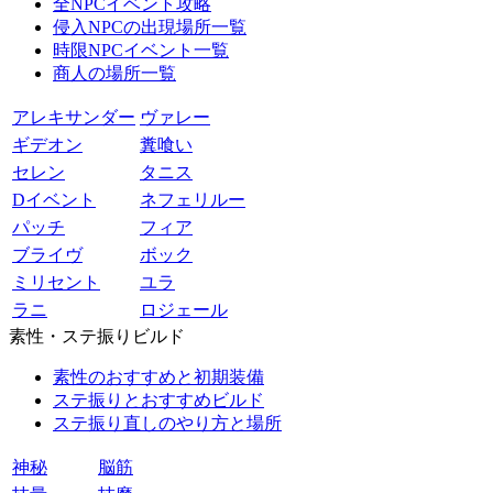
全NPCイベント攻略
侵入NPCの出現場所一覧
時限NPCイベント一覧
商人の場所一覧
アレキサンダー
ヴァレー
ギデオン
糞喰い
セレン
タニス
Dイベント
ネフェリルー
パッチ
フィア
ブライヴ
ボック
ミリセント
ユラ
ラニ
ロジェール
素性・ステ振りビルド
素性のおすすめと初期装備
ステ振りとおすすめビルド
ステ振り直しのやり方と場所
神秘
脳筋