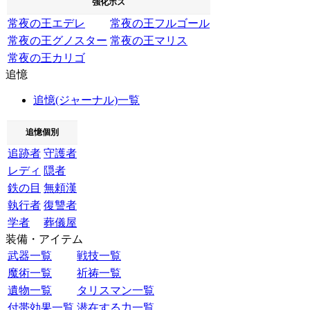
強化ボス
常夜の王エデレ
常夜の王フルゴール
常夜の王グノスター
常夜の王マリス
常夜の王カリゴ
追憶
追憶(ジャーナル)一覧
追憶個別
追跡者
守護者
レディ
隠者
鉄の目
無頼漢
執行者
復讐者
学者
葬儀屋
装備・アイテム
武器一覧
戦技一覧
魔術一覧
祈祷一覧
遺物一覧
タリスマン一覧
付帯効果一覧
潜在する力一覧