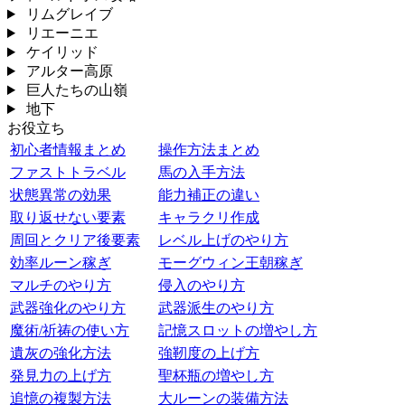
リムグレイブ
リエーニエ
ケイリッド
アルター高原
巨人たちの山嶺
地下
お役立ち
初心者情報まとめ
操作方法まとめ
ファストトラベル
馬の入手方法
状態異常の効果
能力補正の違い
取り返せない要素
キャラクリ作成
周回とクリア後要素
レベル上げのやり方
効率ルーン稼ぎ
モーグウィン王朝稼ぎ
マルチのやり方
侵入のやり方
武器強化のやり方
武器派生のやり方
魔術/祈祷の使い方
記憶スロットの増やし方
遺灰の強化方法
強靭度の上げ方
発見力の上げ方
聖杯瓶の増やし方
追憶の複製方法
大ルーンの装備方法