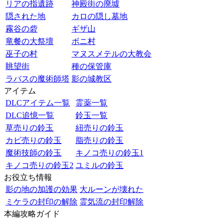
リアの指遺跡
神殿街の廃墟
隠された地
カロの隠し墓地
霧谷の砦
ギザ山
竜餐の大祭壇
ボニ村
巫子の村
マヌスメテルの大教会
眺望街
種の保管庫
ラバスの魔術師塔
影の城教区
アイテム
DLCアイテム一覧
霊薬一覧
DLC追憶一覧
鈴玉一覧
草売りの鈴玉
紐売りの鈴玉
カビ売りの鈴玉
脂売りの鈴玉
魔術技師の鈴玉
キノコ売りの鈴玉1
キノコ売りの鈴玉2
ユミルの鈴玉
お役立ち情報
影の地の加護の効果
大ルーンが壊れた
ミケラの封印の解除
霊気流の封印解除
本編攻略ガイド