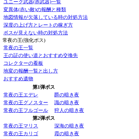
ユニーク武器(赤武器)一覧
変異体(赤い敵)の報酬と種類
地図情報が欠落している時の対処方法
深度の上げ方とレートの稼ぎ方
ボスが見えない時の対処方法
常夜の王(強化ボス)
常夜の王一覧
王の証の使い道とおすすめ交換先
コレクターの看板
地変の報酬一覧と出し方
おすすめ遺物
第1弾ボス
常夜の王エデレ
爵の暗き夜
常夜の王グノスター
識の暗き夜
常夜の王フルゴール
狩人の暗き夜
第2弾ボス
常夜の王マリス
深海の暗き夜
常夜の王カリゴ
霞の暗き夜