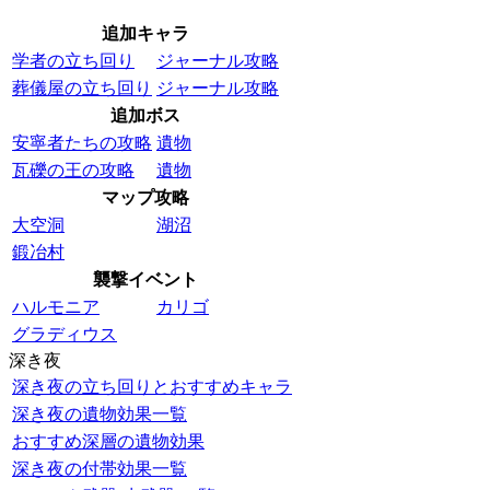
追加キャラ
学者の立ち回り
ジャーナル攻略
葬儀屋の立ち回り
ジャーナル攻略
追加ボス
安寧者たちの攻略
遺物
瓦礫の王の攻略
遺物
マップ攻略
大空洞
湖沼
鍛冶村
襲撃イベント
ハルモニア
カリゴ
グラディウス
深き夜
深き夜の立ち回りとおすすめキャラ
深き夜の遺物効果一覧
おすすめ深層の遺物効果
深き夜の付帯効果一覧