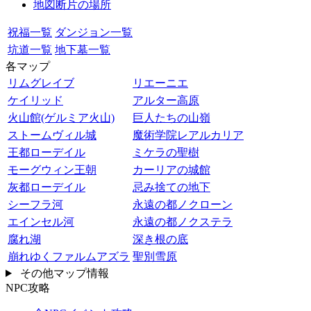
地図断片の場所
祝福一覧
ダンジョン一覧
坑道一覧
地下墓一覧
各マップ
リムグレイブ
リエーニエ
ケイリッド
アルター高原
火山館(ゲルミア火山)
巨人たちの山嶺
ストームヴィル城
魔術学院レアルカリア
王都ローデイル
ミケラの聖樹
モーグウィン王朝
カーリアの城館
灰都ローデイル
忌み捨ての地下
シーフラ河
永遠の都ノクローン
エインセル河
永遠の都ノクステラ
腐れ湖
深き根の底
崩れゆくファルムアズラ
聖別雪原
その他マップ情報
NPC攻略