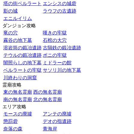
塔の街ベルラート
エンシスの城砦
影の城
ラウフの古遺跡
エニルイリム
ダンジョン攻略
竜の穴
嘆きの牢獄
霧谷の地下墓
石棺の大穴
溶岩筒の鍛冶遺跡
古隕鉄の鍛冶遺跡
テウルの鍛冶遺跡
ボニの牢獄
闇照らしの地下墓
ミドラーの館
ベルラートの牢獄
サソリ川の地下墓
川終わりの洞窟
霊廟攻略
東の無名霊廟
西の無名霊廟
南の無名霊廟
北の無名霊廟
エリア攻略
モースの廃墟
アンテの廃墟
懲罰砦
デオの指遺跡
奈落の森
青海岸