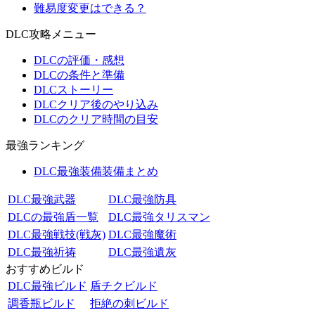
難易度変更はできる？
DLC攻略メニュー
DLCの評価・感想
DLCの条件と準備
DLCストーリー
DLCクリア後のやり込み
DLCのクリア時間の目安
最強ランキング
DLC最強装備装備まとめ
DLC最強武器
DLC最強防具
DLCの最強盾一覧
DLC最強タリスマン
DLC最強戦技(戦灰)
DLC最強魔術
DLC最強祈祷
DLC最強遺灰
おすすめビルド
DLC最強ビルド
盾チクビルド
調香瓶ビルド
拒絶の刺ビルド