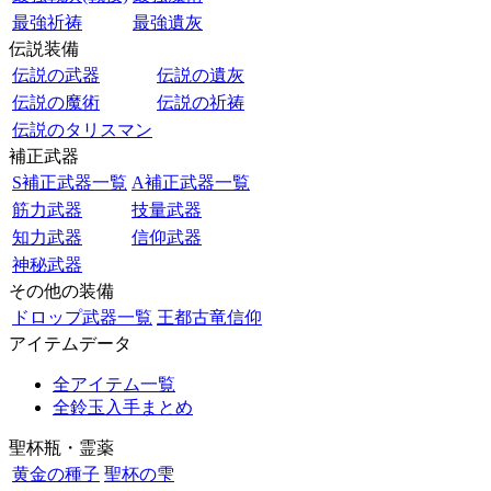
最強祈祷
最強遺灰
伝説装備
伝説の武器
伝説の遺灰
伝説の魔術
伝説の祈祷
伝説のタリスマン
補正武器
S補正武器一覧
A補正武器一覧
筋力武器
技量武器
知力武器
信仰武器
神秘武器
その他の装備
ドロップ武器一覧
王都古竜信仰
アイテムデータ
全アイテム一覧
全鈴玉入手まとめ
聖杯瓶・霊薬
黄金の種子
聖杯の雫