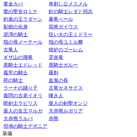
黄金カバ
串刺し公メスメル
蕾の聖女ロミナ
針の騎士レダと同志
約束の王ラダーン
暴竜ベール
影樹の化身
宿将ガイウス
泥濘の騎士
狂い火の王ミドラー
指の母メーテール
指の母ユミル卿
古竜人
焼炉のゴーレム
ギザ山の飛竜
霊炎竜
黒騎士エドレッド
黒騎士ガルー
孤牢の騎士
羅刹
死の騎士
血鬼の長
ラーナの踊り子
古竜セネサクス
責問の古老イオリ
嘆き人
呪剣士ラビリス
亜人の剣聖オンジ
亜人の女王マルガ
大赤熊ルガリア
大赤熊ラルバ
赤熊
坩堝の騎士デボニア
装備