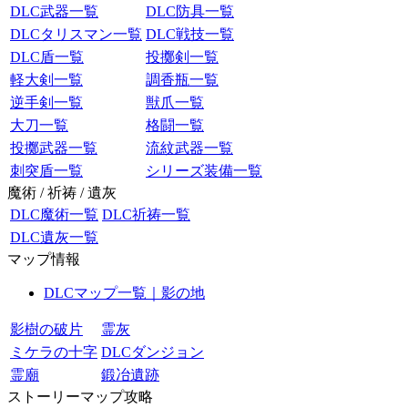
DLC武器一覧
DLC防具一覧
DLCタリスマン一覧
DLC戦技一覧
DLC盾一覧
投擲剣一覧
軽大剣一覧
調香瓶一覧
逆手剣一覧
獣爪一覧
大刀一覧
格闘一覧
投擲武器一覧
流紋武器一覧
刺突盾一覧
シリーズ装備一覧
魔術 / 祈祷 / 遺灰
DLC魔術一覧
DLC祈祷一覧
DLC遺灰一覧
マップ情報
DLCマップ一覧｜影の地
影樹の破片
霊灰
ミケラの十字
DLCダンジョン
霊廟
鍛冶遺跡
ストーリーマップ攻略