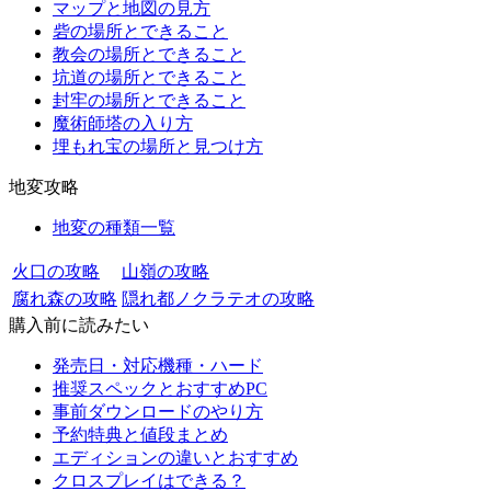
マップと地図の見方
砦の場所とできること
教会の場所とできること
坑道の場所とできること
封牢の場所とできること
魔術師塔の入り方
埋もれ宝の場所と見つけ方
地変攻略
地変の種類一覧
火口の攻略
山嶺の攻略
腐れ森の攻略
隠れ都ノクラテオの攻略
購入前に読みたい
発売日・対応機種・ハード
推奨スペックとおすすめPC
事前ダウンロードのやり方
予約特典と値段まとめ
エディションの違いとおすすめ
クロスプレイはできる？