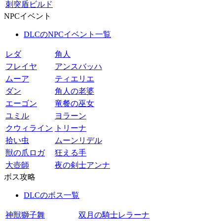
刺突盾ビルド
NPCイベント
DLCのNPCイベント一覧
レダ
角人
フレイヤ
アンスバッハ
ムーア
ティエリエ
ダン
角人の老婆
エーゴン
竜餐の巫女
ユミル
ヨラーン
クウィライン
トリーナ
拾い虫
ムーンリデル
獣の爪ロガ
狂える手
大壺師
夜の剣士アンナ
ボス攻略
DLCのボス一覧
神獣獅子舞
双月の騎士レラーナ