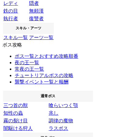
レディ
隠者
鉄の目
無頼漢
執行者
復讐者
スキル・アーツ
スキル一覧
アーツ一覧
ボス攻略
ボス一覧とおすすめ攻略順番
夜の王一覧
常夜の王一覧
チュートリアルボスの攻略
襲撃イベント一覧と報酬
通常ボス
三つ首の獣
喰らいつく顎
知性の蟲
兆し
霧の裂け目
調律の魔物
闇駆ける狩人
ラスボス