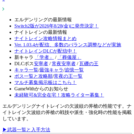
エルデンリングの最新情報
Switch2版が2026年8/28(金)に発売決定！
ナイトレインの最新情報
ナイトレイン攻略情報まとめ
Ver. 1.03.4が配信、多数のバランス調整などが実施
ナイトレインDLCが配信中！
新キャラ
「学者」
/
「葬儀屋」
DLCボス
安寧者
/
常夜安寧者
/
瓦礫の王
キャラ一覧
/
最強キャラ
/
追憶一覧
ボス一覧と攻略順
/
常夜の王一覧
マルチ募集掲示板はこちら！
GameWithからのお知らせ
未経験可&完全在宅！攻略ライター募集！
エルデンリングナイトレインの欠波紋の斧槍の性能です。ナ
イトレイン欠波紋の斧槍の戦技や派生・強化時の性能を掲載
しています。
▶武器一覧と入手方法