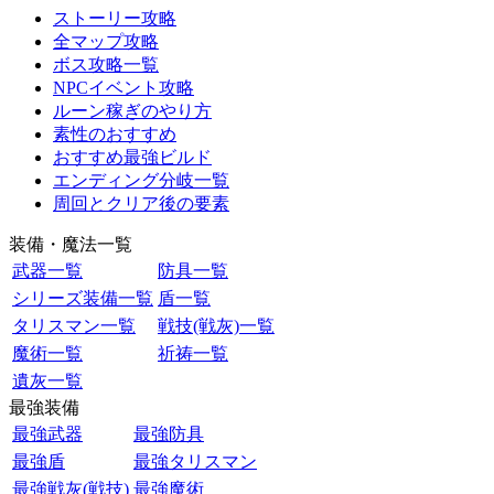
ストーリー攻略
全マップ攻略
ボス攻略一覧
NPCイベント攻略
ルーン稼ぎのやり方
素性のおすすめ
おすすめ最強ビルド
エンディング分岐一覧
周回とクリア後の要素
装備・魔法一覧
武器一覧
防具一覧
シリーズ装備一覧
盾一覧
タリスマン一覧
戦技(戦灰)一覧
魔術一覧
祈祷一覧
遺灰一覧
最強装備
最強武器
最強防具
最強盾
最強タリスマン
最強戦灰(戦技)
最強魔術