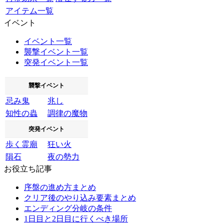
アイテム一覧
イベント
イベント一覧
襲撃イベント一覧
突発イベント一覧
襲撃イベント
忌み鬼
兆し
知性の蟲
調律の魔物
突発イベント
歩く霊廟
狂い火
隕石
夜の勢力
お役立ち記事
序盤の進め方まとめ
クリア後のやり込み要素まとめ
エンディング分岐の条件
1日目と2日目に行くべき場所