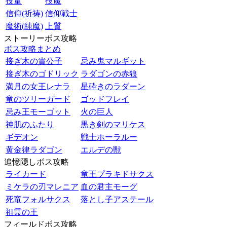
技量
技魔
信仰(祈祷)
信仰戦士
魔術(純魔)
上質
ストーリーボス攻略
ボス攻略まとめ
接ぎ木の貴公子
忌み鬼マルギット
接ぎ木のゴドリック
ラダゴンの赤狼
満月の女王レナラ
星砕きのラダーン
竜のツリーガード
ゴッドフレイ
忌み王モーゴット
火の巨人
神肌のふたり
黒き剣のマリケス
ギデオン
戦士ホーラルー
黄金律ラダゴン
エルデの獣
追憶隠しボス攻略
ライカード
竜王プラキドサクス
ミケラの刃マレニア
血の君主モーグ
死竜フォルサクス
落とし子アステール
祖霊の王
フィールドボス攻略