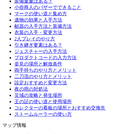
装備重量はある？
小壺商人のバザーでできること
マークの使い道と集め方
遺物の効果と入手方法
献器の入手方法と装備方法
衣装の入手・変更方法
2人プレイのやり方
引き継ぎ要素はある？
ジェスチャーの入手方法
プロダクトコードの入力方法
姿見の場所と解放条件
両手持ちのやり方とメリット
二刀流のやり方とメリット
設定おすすめと変更方法
夜の雨の対処法
災域の攻略と発生場所
王の証の使い道と使用場所
コレクターの看板の場所とおすすめ交換先
ストームルーラーの使い方
マップ情報