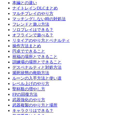
本編との違い
ナイトレインDLCまとめ
マルチプレイのやり方
マッチングしない時の対処法
フレンドと遊ぶ方法
ソロプレイはできる？
オフラインで遊べる？
リタイアのやり方とペナルティ
操作方法まとめ
円卓でできること
祝福の場所とできること
訓練場の場所とできること
デスペナルティと対処方法
瀕死状態の救助方法
ルーンの入手方法と使い道
レベル上げのやり方
聖杯瓶の増やし方
FPの回復方法
武器強化のやり方
武器複製のやり方と場所
キャラクリはできる？