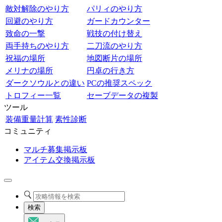
敵対解除のやり方
パリィのやり方
回避のやり方
ガードカウンター
致命の一撃
戦技の付け替え
両手持ちのやり方
二刀流のやり方
祝福の場所
地図断片の場所
メリナの場所
円卓の行き方
ダークソウルとの違い
PCの推奨スペック
トロフィー一覧
セーブデータの複製
ツール
装備重量計算
素性診断
コミュニティ
マルチ募集掲示板
アイテム交換掲示板
検索