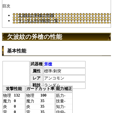
目次
欠波紋の斧槍の性能
ランダム付与戦技一覧
欠波紋の斧槍の性能
基本性能
武器種
斧槍
属性
標準/刺突
レア
アンコモン
戦技
ランダム
攻撃性能
ガードカット率
能力補正
132
100
-
物理
物理
筋力
0
35
-
魔力
魔力
技量
0
35
-
炎
炎
知力
0
35
-
雷
雷
信仰