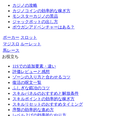
カジノの攻略
カジノコインの効率的な稼ぎ方
モンスターカジノの景品
ジャックポットの出し方
ボウガンアドベンチャーはある？
ポーカー
スロット
マジスロ
ルーレット
馬レース
お役立ち
11Sでの追加要素・違い
評価レビューと感想
ゾーンの入り方と合わせるコツ
復活の呪文一覧
ふしぎな鍛冶のコツ
スキルパネルのおすすめと解放条件
スキルポイントの効率的な稼ぎ方
スキルリセットのおすすめタイミング
序盤の効率的な進め方
レベル上げの効率的なやり方