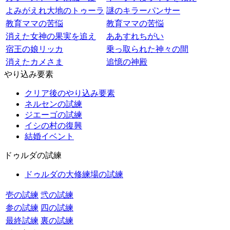
よみがえれ大地のトゥーラ
謎のキラーパンサー
教育ママの苦悩
教育ママの苦悩
消えた女神の果実を追え
ああすれちがい
宿王の娘リッカ
乗っ取られた神々の間
消えたカメさま
追憶の神殿
やり込み要素
クリア後のやり込み要素
ネルセンの試練
ジエーゴの試練
イシの村の復興
結婚イベント
ドゥルダの試練
ドゥルダの大修練場の試練
壱の試練
弐の試練
参の試練
四の試練
最終試練
裏の試練