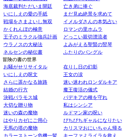
海底裁判ただいま開廷
亡き弟に捧ぐ
いにしえの愛の手紙
まだ見ぬ絶景を求めて
戦場をさまよいし無双
イメルダさんの本気占い
かくれんぼの極意
ロマンの里ホムラ
王子のミラクル強兵計画
どっこい親切漂流者
ウラノスの大秘法
よみがえる聖賢の竪琴
ネルセンの秘伝書
ふたりのバングル
冒険の書の世界
お騒がせリサイタル
在りし日の幻影
いにしえの呪文
王女の涙
さらに遥かなる旅路
迷い迷われロンダルキア
結婚の行方
魔王復活の儀式
決戦バラモス城
パデキアの種を守れ
大切な贈り物
私はシンシア
迷いの森の魔物
ルドマン家の呪い
はやりカゼにご用心
ぴちぴちギャルになりたい
天馬の塔の魔物
カリスマおにいちゃん帰る
カラーストーン危機一髪
キーファよライラを救え