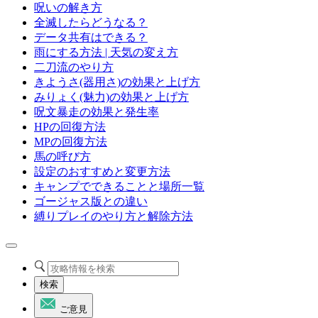
呪いの解き方
全滅したらどうなる？
データ共有はできる？
雨にする方法 | 天気の変え方
二刀流のやり方
きようさ(器用さ)の効果と上げ方
みりょく(魅力)の効果と上げ方
呪文暴走の効果と発生率
HPの回復方法
MPの回復方法
馬の呼び方
設定のおすすめと変更方法
キャンプでできることと場所一覧
ゴージャス版との違い
縛りプレイのやり方と解除方法
検索
ご意見