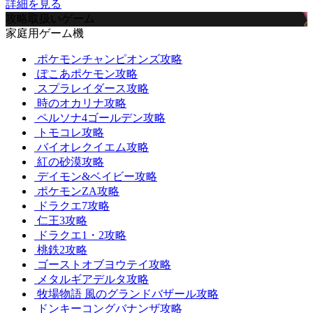
詳細を見る
攻略取扱いゲーム
家庭用ゲーム機
ポケモンチャンピオンズ攻略
ぽこあポケモン攻略
スプラレイダース攻略
時のオカリナ攻略
ペルソナ4ゴールデン攻略
トモコレ攻略
バイオレクイエム攻略
紅の砂漠攻略
デイモン&ベイビー攻略
ポケモンZA攻略
ドラクエ7攻略
仁王3攻略
ドラクエ1・2攻略
桃鉄2攻略
ゴーストオブヨウテイ攻略
メタルギアデルタ攻略
牧場物語 風のグランドバザール攻略
ドンキーコングバナンザ攻略