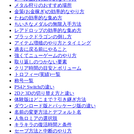
メタル狩りのおすすめ場所
金策(お金稼ぎ)の効率的なやり方
たねの効率的な集め方
ちいさなメダルの無限入手方法
レアドロップの効率的な集め方
ブラックドラゴンの倒し方
アイテム増殖のやり方とタイミング
過去に戻る前にやること
強くてニューゲームのやり方
取り返しのつかない要素
クリア時間の目安とボリューム
トロフィー(実績)一覧
称号一覧
PS4とSwitchの違い
2Dと3Dの切り替え方と違い
体験版はどこまで？引き継ぎ方法
ダウンロード版とパッケージ版の違い
名前の変更方法とデフォルト名
人魚ロミアの選択肢
キラキラの復活時間と条件
セーブ方法と中断のやり方