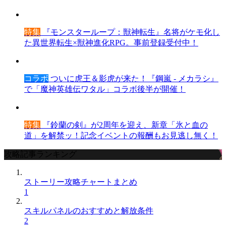
特集
『モンスターループ：獣神転生』名将がケモ化し
た異世界転生×獣神進化RPG。事前登録受付中！
コラボ
ついに虎王＆影虎が来た！『鋼嵐 - メカラシ』
で「魔神英雄伝ワタル」コラボ後半が開催！
特集
『鈴蘭の剣』が2周年を迎え、新章「氷と血の
道」を解禁ッ！記念イベントの報酬もお見逃し無く！
攻略記事ランキング
ストーリー攻略チャートまとめ
1
スキルパネルのおすすめと解放条件
2