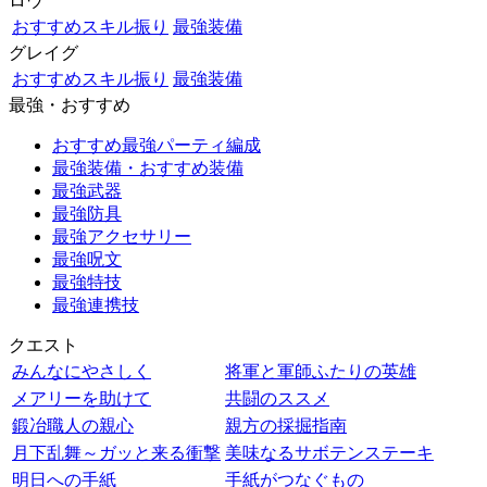
ロウ
おすすめスキル振り
最強装備
グレイグ
おすすめスキル振り
最強装備
最強・おすすめ
おすすめ最強パーティ編成
最強装備・おすすめ装備
最強武器
最強防具
最強アクセサリー
最強呪文
最強特技
最強連携技
クエスト
みんなにやさしく
将軍と軍師ふたりの英雄
メアリーを助けて
共闘のススメ
鍛冶職人の親心
親方の採掘指南
月下乱舞～ガッと来る衝撃
美味なるサボテンステーキ
明日への手紙
手紙がつなぐもの