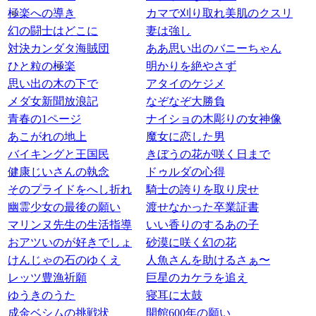
極楽への導き
カマで刈り取れ美肌のクスリ
幻の闘士はどこに
妻は強し
対決カンダタ海賊団
ああ思い出のバニーちゃん
ひと粒の極楽
明かりを絶やさず
思い出の木の下で
アタイのケジメ
メダ女新聞放浪記
なぞなぞ大勝負
青春の1ページ
ナイショの木彫りの女神像
あこがれの地上
魔女に恋した男
バイキングと王国民
きぼうの花が咲く日まで
健康じいさんの執念
ドゥルダの心得
そのプライドをへし折れ
騎士の誇りを取り戻せ
幽霊少女の最後の願い
渡せなかった卒業証書
マリンヌ先生の生活指導
いい香りのするあの子
おアツいのが好きでしょ
砂漠に咲く幻の花
けんじゃの石のゆくえ
人魚さんを助けるさぁ〜
レッツ豊漁祈願
巨星のカケラを追え
ゆうきのうた
寝耳に太鼓
成金ベシムの挑戦状
開館600年の願い