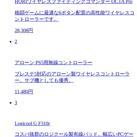
HORIワイヤレスファイティングコマンダー OCTA Pro
格闘ゲームに最適な6ボタン配置の高性能ワイヤレスコ
ントローラーです。
28,308円
2
アローン PS5用無線コントローラー
プレステ5対応のアローン製ワイヤレスコントローラ
ー。サブ機としても優秀。
11,480円
3
Logicool G F310r
コスパ抜群のロジクール製有線パッド。幅広いPCゲー