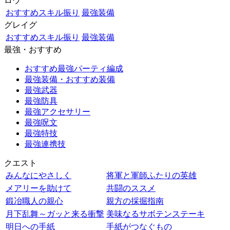
ロウ
おすすめスキル振り
最強装備
グレイグ
おすすめスキル振り
最強装備
最強・おすすめ
おすすめ最強パーティ編成
最強装備・おすすめ装備
最強武器
最強防具
最強アクセサリー
最強呪文
最強特技
最強連携技
クエスト
みんなにやさしく
将軍と軍師ふたりの英雄
メアリーを助けて
共闘のススメ
鍛冶職人の親心
親方の採掘指南
月下乱舞～ガッと来る衝撃
美味なるサボテンステーキ
明日への手紙
手紙がつなぐもの