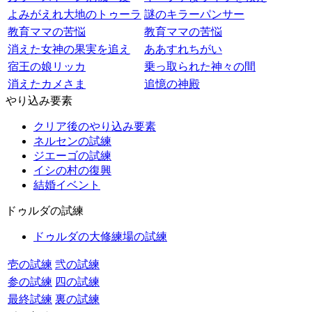
よみがえれ大地のトゥーラ
謎のキラーパンサー
教育ママの苦悩
教育ママの苦悩
消えた女神の果実を追え
ああすれちがい
宿王の娘リッカ
乗っ取られた神々の間
消えたカメさま
追憶の神殿
やり込み要素
クリア後のやり込み要素
ネルセンの試練
ジエーゴの試練
イシの村の復興
結婚イベント
ドゥルダの試練
ドゥルダの大修練場の試練
壱の試練
弐の試練
参の試練
四の試練
最終試練
裏の試練