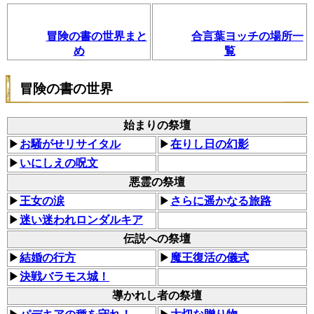
冒険の書の世界まと
合言葉ヨッチの場所一
め
覧
冒険の書の世界
始まりの祭壇
▶
お騒がせリサイタル
▶
在りし日の幻影
▶
いにしえの呪文
悪霊の祭壇
▶
王女の涙
▶
さらに遥かなる旅路
▶
迷い迷われロンダルキア
伝説への祭壇
▶
結婚の行方
▶
魔王復活の儀式
▶
決戦バラモス城！
導かれし者の祭壇