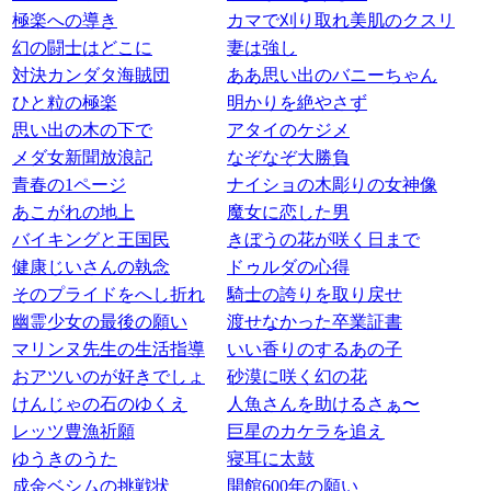
極楽への導き
カマで刈り取れ美肌のクスリ
幻の闘士はどこに
妻は強し
対決カンダタ海賊団
ああ思い出のバニーちゃん
ひと粒の極楽
明かりを絶やさず
思い出の木の下で
アタイのケジメ
メダ女新聞放浪記
なぞなぞ大勝負
青春の1ページ
ナイショの木彫りの女神像
あこがれの地上
魔女に恋した男
バイキングと王国民
きぼうの花が咲く日まで
健康じいさんの執念
ドゥルダの心得
そのプライドをへし折れ
騎士の誇りを取り戻せ
幽霊少女の最後の願い
渡せなかった卒業証書
マリンヌ先生の生活指導
いい香りのするあの子
おアツいのが好きでしょ
砂漠に咲く幻の花
けんじゃの石のゆくえ
人魚さんを助けるさぁ〜
レッツ豊漁祈願
巨星のカケラを追え
ゆうきのうた
寝耳に太鼓
成金ベシムの挑戦状
開館600年の願い