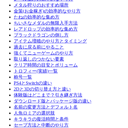
メタル狩りのおすすめ場所
金策(お金稼ぎ)の効率的なやり方
たねの効率的な集め方
ちいさなメダルの無限入手方法
レアドロップの効率的な集め方
ブラックドラゴンの倒し方
アイテム増殖のやり方とタイミング
過去に戻る前にやること
強くてニューゲームのやり方
取り返しのつかない要素
クリア時間の目安とボリューム
トロフィー(実績)一覧
称号一覧
PS4とSwitchの違い
2Dと3Dの切り替え方と違い
体験版はどこまで？引き継ぎ方法
ダウンロード版とパッケージ版の違い
名前の変更方法とデフォルト名
人魚ロミアの選択肢
キラキラの復活時間と条件
セーブ方法と中断のやり方