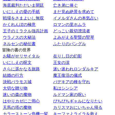
海底裁判ただいま開廷
亡き弟に捧ぐ
いにしえの愛の手紙
まだ見ぬ絶景を求めて
戦場をさまよいし無双
イメルダさんの本気占い
かくれんぼの極意
ロマンの里ホムラ
王子のミラクル強兵計画
どっこい親切漂流者
ウラノスの大秘法
よみがえる聖賢の竪琴
ネルセンの秘伝書
ふたりのバングル
冒険の書の世界
お騒がせリサイタル
在りし日の幻影
いにしえの呪文
王女の涙
さらに遥かなる旅路
迷い迷われロンダルキア
結婚の行方
魔王復活の儀式
決戦バラモス城
パデキアの種を守れ
大切な贈り物
私はシンシア
迷いの森の魔物
ルドマン家の呪い
はやりカゼにご用心
ぴちぴちギャルになりたい
天馬の塔の魔物
カリスマおにいちゃん帰る
カラーストーン危機一髪
キーファよライラを救え