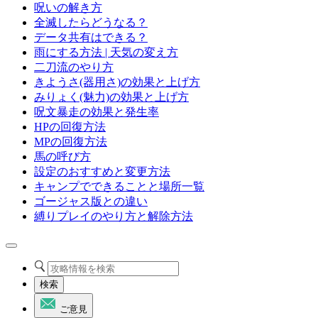
呪いの解き方
全滅したらどうなる？
データ共有はできる？
雨にする方法 | 天気の変え方
二刀流のやり方
きようさ(器用さ)の効果と上げ方
みりょく(魅力)の効果と上げ方
呪文暴走の効果と発生率
HPの回復方法
MPの回復方法
馬の呼び方
設定のおすすめと変更方法
キャンプでできることと場所一覧
ゴージャス版との違い
縛りプレイのやり方と解除方法
検索
ご意見