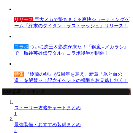
リリース
巨大メカで撃ちまくる爽快シューティングゲ
ーム『終末のタイタン：ラストラッシュ』リリース！
コラボ
ついに虎王＆影虎が来た！『鋼嵐 - メカラシ』
で「魔神英雄伝ワタル」コラボ後半が開催！
特集
『鈴蘭の剣』が2周年を迎え、新章「氷と血の
道」を解禁ッ！記念イベントの報酬もお見逃し無く！
攻略記事ランキング
ストーリー攻略チャートまとめ
1
最強装備・おすすめ装備まとめ
2