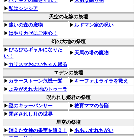
▶
パデキアの種を守れ！
▶
大切な贈り物
▶
私はシンシア
天空の花嫁の祭壇
▶
迷いの森の魔物
▶
ルドマン家の呪い
▶
はやりカゼにご用心！
幻の大地の祭壇
▶
ぴちぴちギャルになりた
▶
天馬の塔の魔物
い！
▶
カリスマおにいちゃん帰る
エデンの祭壇
▶
カラーストーン危機一髪
▶
キーファよライラを救え
▶
よみがえれ大地のトゥーラ
呪われし姫君の祭壇
▶
謎のキラーパンサー
▶
教育ママの苦悩
▶
閉ざされし月の世界
星空の祭壇
▶
消えた女神の果実を追え！
▶
ああ…すれちがい