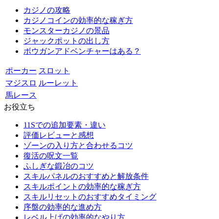
カジノの攻略
カジノコインの効率的な稼ぎ方
モンスターカジノの景品
ジャックポットの出し方
ボウガンアドベンチャーはある？
ポーカー
スロット
マジスロ
ルーレット
馬レース
お役立ち
11Sでの追加要素・違い
評価レビューと感想
ゾーンの入り方と合わせるコツ
復活の呪文一覧
ふしぎな鍛冶のコツ
スキルパネルのおすすめと解放条件
スキルポイントの効率的な稼ぎ方
スキルリセットのおすすめタイミング
序盤の効率的な進め方
レベル上げの効率的なやり方