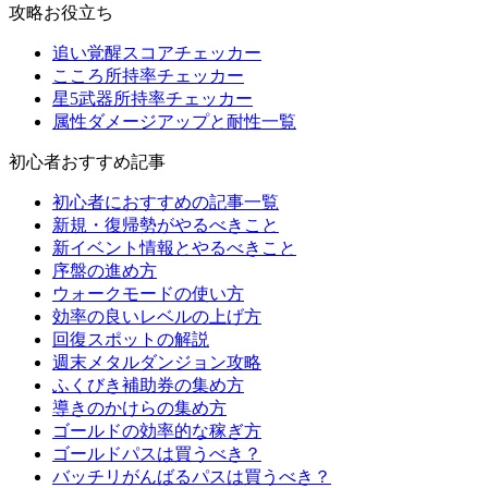
攻略お役立ち
追い覚醒スコアチェッカー
こころ所持率チェッカー
星5武器所持率チェッカー
属性ダメージアップと耐性一覧
初心者おすすめ記事
初心者におすすめの記事一覧
新規・復帰勢がやるべきこと
新イベント情報とやるべきこと
序盤の進め方
ウォークモードの使い方
効率の良いレベルの上げ方
回復スポットの解説
週末メタルダンジョン攻略
ふくびき補助券の集め方
導きのかけらの集め方
ゴールドの効率的な稼ぎ方
ゴールドパスは買うべき？
バッチリがんばるパスは買うべき？