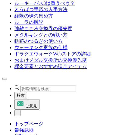
ルーキーパス3は買うべき？
とうばつ手形の入手方法
経験の珠の集め方
ルーラの解説
強敵こころ交換券の優先度
メタルキングとの戦い方
軌跡のつるぎの使い方
ウォーキング家族の仕様
ドラクエウォークWebストアの詳細
おまけメダル交換所の交換優先度
課金要素とおすすめ課金アイテム
検索
ご意見
トップページ
最強武器