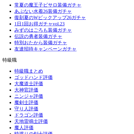
常夏の魔王子ピサロ装備ガチャ
あぶない水着26装備ガチャ
復刻夏のWピックアップ26ガチャ
1日1回お得ガチャvol.23
みずのはごろも装備ガチャ
伝説の勇者装備ガチャ
特別おたから装備ガチャ
友達招待キャンペーンガチャ
特級職
特級職まとめ
ゴッドハンド評価
大魔道士評価
大神官評価
ニンジャ評価
魔剣士評価
守り人評価
ドラゴン評価
天地雷鳴士評価
魔人評価
時渡りの剣士評価