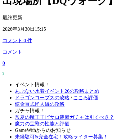
出現場所【DQウォーク】
最終更新:
2026年3月30日15:15
コメント
0
件
コメント
0
イベント情報！
あぶない水着イベント26の攻略まとめ
ドラゴンコープスの攻略
/
こころ評価
錬金百式怪人編の攻略
ガチャ情報！
常夏の魔王子ピサロ装備ガチャは引くべき？
魔力の宝鞭の性能と評価
GameWithからのお知らせ
未経験可&完全在宅！攻略ライター募集！