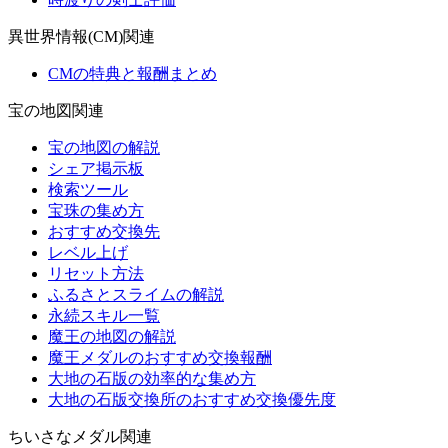
異世界情報(CM)関連
CMの特典と報酬まとめ
宝の地図関連
宝の地図の解説
シェア掲示板
検索ツール
宝珠の集め方
おすすめ交換先
レベル上げ
リセット方法
ふるさとスライムの解説
永続スキル一覧
魔王の地図の解説
魔王メダルのおすすめ交換報酬
大地の石版の効率的な集め方
大地の石版交換所のおすすめ交換優先度
ちいさなメダル関連