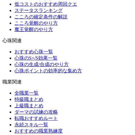
低コストのおすすめ周回クエ
ステータスランキング
こころの確定条件の解説
こころ覚醒のやり方
魔王覚醒のやり方
心珠関連
おすすめ心珠一覧
心珠のS+/S効果一覧
心珠の生成/合成のやり方
心珠ポイントの効率的な集め方
職業関連
全職業一覧
特級職まとめ
上級職まとめ
ダーマの試練の攻略
転職おすすめルート
永続スキル一覧
おすすめの職業熟練度