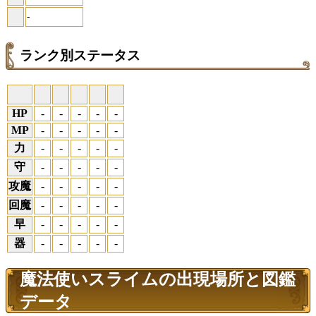
-
ランク別ステータス
HP
-
-
-
-
-
MP
-
-
-
-
-
力
-
-
-
-
-
守
-
-
-
-
-
攻魔
-
-
-
-
-
回魔
-
-
-
-
-
早
-
-
-
-
-
器
-
-
-
-
-
魔法使いスライムの出現場所と図鑑
データ